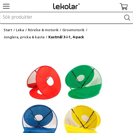
Möbler & inredning
Start
Leka
Rörelse & motorik
Grovmotorik
Lekplatsutrustning & utemiljö
Jonglera, pricka & kasta
Kastmål 3-i-1, 4-pack
Skapa
Leka
Lära
Barnvagnar & småbarnsartiklar
Skolförbrukning & kontorsmaterial
Logga in / Registrera dig
Hitta din säljare
Kontakta Lekolar