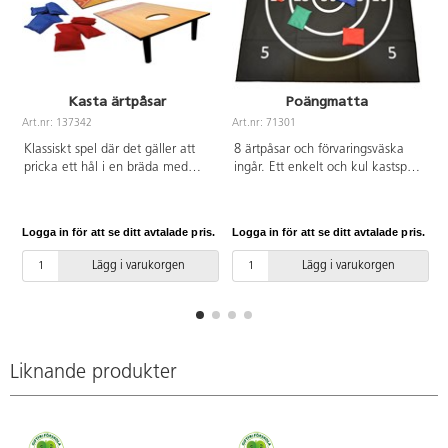
Kasta ärtpåsar
Poängmatta
Art.nr: 137342
Art.nr: 71301
Klassiskt spel där det gäller att
8 ärtpåsar och förvaringsväska
pricka ett hål i en bräda med
ingår. Ett enkelt och kul kastspel
ärtpåsar, även kallat corn hole.
där barnen tränar precision och
Två brädor och åtta ärtpåsar
koncentration. Mattans mått:
ingår. Kasta ärtpåsarna på
100x100 cm. Matta av PE. PVC-
Logga in för att se ditt avtalade pris.
Logga in för att se ditt avtalade pris.
L
brädan och försök få 21 poäng.
fri. Från 3 år.
Enkla spelregler gör att spelare i
Lägg i varukorgen
Lägg i varukorgen
alla åldrar kan vara med. Spelet
kan spelas var som helst, bara du
har ett plant underlag. Brädorna
är 60x30 cm. För 2 spelare. Av
MDF, PS och nylon. Från 3 år.
Liknande produkter