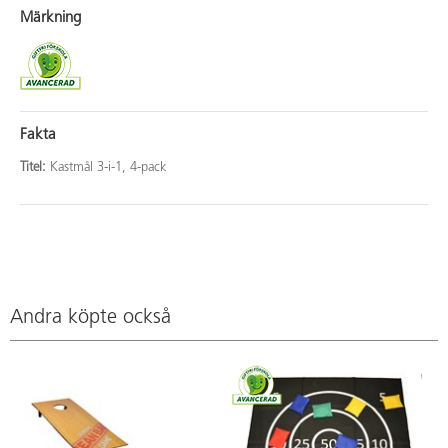
Märkning
Fakta
Titel:
Kastmål 3-i-1, 4-pack
Andra köpte också