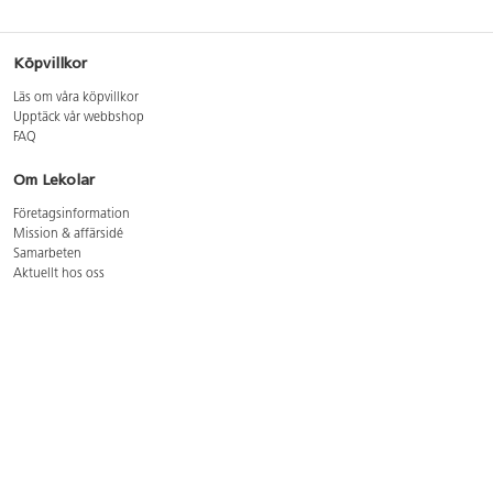
Köpvillkor
Läs om våra köpvillkor
Upptäck vår webbshop
FAQ
Om Lekolar
Företagsinformation
Mission & affärsidé
Samarbeten
Aktuellt hos oss
GDPR
Cookie Policy
Whistleblowing
Lediga jobb
Bruttoprislista lära, skapa, leka 2026-5
Bruttoprislista möbler 2026-3
Bruttoprislista lekplatsutrustning och utemiljö 2026-3
Kontakt
Öppettider kundtjänst: mån-tors 8-17, fre 8-16