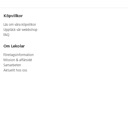
Köpvillkor
Läs om våra köpvillkor
Upptäck vår webbshop
FAQ
Om Lekolar
Företagsinformation
Mission & affärsidé
Samarbeten
Aktuellt hos oss
GDPR
Cookie Policy
Whistleblowing
Lediga jobb
Bruttoprislista lära, skapa, leka 2026-5
Bruttoprislista möbler 2026-3
Bruttoprislista lekplatsutrustning och utemiljö 2026-3
Kontakt
Öppettider kundtjänst: mån-tors 8-17, fre 8-16