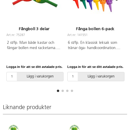
Fångboll 3 delar
Fånga bollen 6-pack
Art.nr: 75287
Art.nr: 141551
A
2 st/fp. Man både kastar och
6 st/fp. En klassisk leksak som
fångar bollen med racketarna.
tränar öga- handkoordination.
Innehåller 2 racket och en boll.
Svinga bollen och fånga den
Av PP. PVC-fri. Från 3 år.
med struten. Av PP. Från 3 år.
Logga in för att se ditt avtalade pris.
Logga in för att se ditt avtalade pris.
L
Lägg i varukorgen
Lägg i varukorgen
Liknande produkter