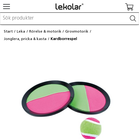
Möbler & inredning
Start
Leka
Rörelse & motorik
Grovmotorik
Lekplatsutrustning & utemiljö
Jonglera, pricka & kasta
Kardborrespel
Skapa
Leka
Lära
Barnvagnar & småbarnsartiklar
Skolförbrukning & kontorsmaterial
Logga in / Registrera dig
Hitta din säljare
Kontakta Lekolar