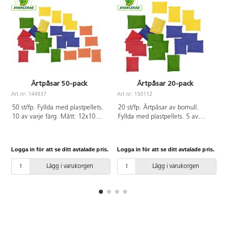
Ärtpåsar 50-pack
Ärtpåsar 20-pack
Art.nr: 144937
Art.nr: 150112
A
50 st/fp. Fyllda med plastpellets.
20 st/fp. Ärtpåsar av bomull.
10 av varje färg. Mått: 12x10
Fyllda med plastpellets. 5 av
cm. PVC-fri. Från 3 år.
varje färg. Mått: 12x10 cm. PVC-
fri. Från 3 år.
Logga in för att se ditt avtalade pris.
Logga in för att se ditt avtalade pris.
L
Lägg i varukorgen
Lägg i varukorgen