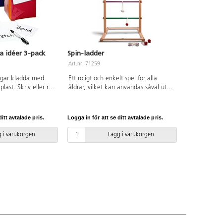
a idéer 3-pack
Spin-ladder
Art.nr: 71259
ingar klädda med
Ett roligt och enkelt spel för alla
last. Skriv eller rita
åldrar, vilket kan användas såväl ute
tt kort som du
som inne. Kallas även steggolf.
lasten. Roligt och
Stomme av lackad furu och bollar av
både gruppövningar
lackat gummiträ. Innehåller 6 bollpar,
itt avtalade pris.
Logga in för att se ditt avtalade pris.
tiviteter. Tärningar
3 av varje färg. Hopfällbart. Regler
 gymnastiklärare,
och instruktioner medföljer. Storlek:
 i varukorgen
Lägg i varukorgen
lasslärare stora
88,5x60x57 cm. Av FSC-märkt trä.
tiviteter. Av EVA,
PVC-fri. Från 6 år.