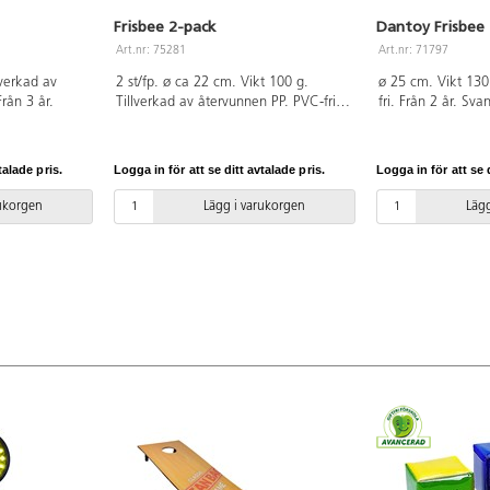
Frisbee 2-pack
Dantoy Frisbee
Art.nr: 75281
Art.nr: 71797
lverkad av
2 st/fp. ø ca 22 cm. Vikt 100 g.
ø 25 cm. Vikt 130
rån 3 år.
Tillverkad av återvunnen PP. PVC-fri.
fri. Från 2 år. Sv
Från 3 år.
licensnummer 50
talade pris.
Logga in för att se ditt avtalade pris.
Logga in för att se d
rukorgen
Lägg i varukorgen
Lägg