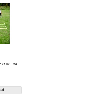
elet Tre-i-rad
täll