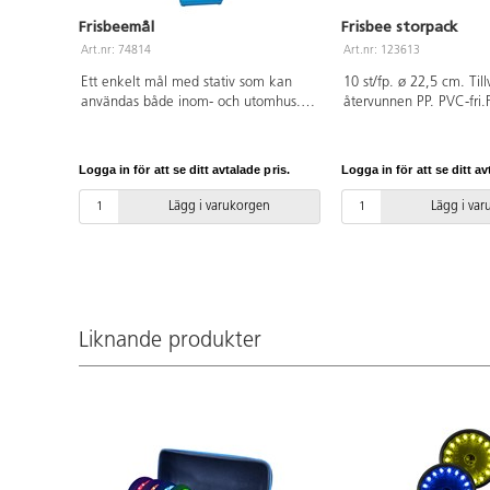
Frisbeemål
Frisbee storpack
Art.nr: 74814
Art.nr: 123613
Ett enkelt mål med stativ som kan
10 st/fp. ø 22,5 cm. Til
användas både inom- och utomhus.
återvunnen PP. PVC-fri.F
För kastövningar, frisbee, fotboll mm.
Justerbar höjd i 3 lägen, mellan 88
cm och 135 cm. Ringen är 38x90 cm.
Logga in för att se ditt avtalade pris.
Logga in för att se ditt av
Foten fylls med vatten eller sand. Av
PVC, utan förbjudna ftalater.
Lägg i varukorgen
Lägg i va
Liknande produkter