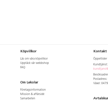
Köpvillkor
Kontakt
Läs om våra köpvillkor
Öppettider 
Upptäck vår webbshop
Kundtjänst
FAQ
kundtjanst@
Besöksadres
Postadress:
Om Lekolar
Växel: 047
Företagsinformation
Mission & affärsidé
Avtalsku
Samarbeten
Aktuellt hos oss
Logga in för
GDPR