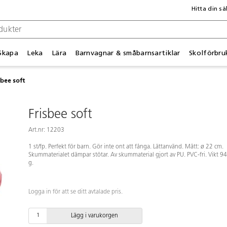
Hitta din sä
Skapa
Leka
Lära
Barnvagnar & småbarnsartiklar
Skolförbru
sbee soft
Frisbee soft
Art.nr: 12203
1 st/fp. Perfekt för barn. Gör inte ont att fånga. Lättanvänd. Mått: ø 22 cm.
Skummaterialet dämpar stötar. Av skummaterial gjort av PU. PVC-fri. Vikt 94
g.
Logga in för att se ditt avtalade pris.
Lägg i varukorgen