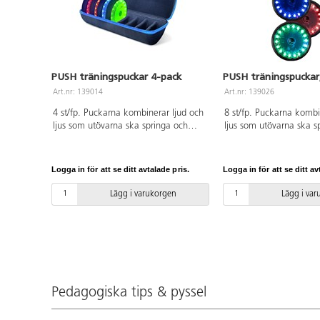
PUSH träningspuckar 4-pack
PUSH träningspuckar
Art.nr: 139014
Art.nr: 139026
4 st/fp. Puckarna kombinerar ljud och
8 st/fp. Puckarna kombi
ljus som utövarna ska springa och
ljus som utövarna ska s
släcka. De styrs med en kostnadsfri
släcka. De styrs med en
app och passar både nybörjare och
app och passar både ny
avancerade utövare. Puckarna är
avancerade utövare. Pu
Logga in för att se ditt avtalade pris.
Logga in för att se ditt av
återuppladdningsbara och batterierna
återuppladdningsbara o
håller för ca 8 timmars kontinuerligt
håller för ca 8 timmars 
Lägg i varukorgen
Lägg i va
användande. Kablar, laddningshub
användande. Kablar oc
och förvaringsväska medföljer.
laddningshub medföljer.
Förvaras inomhus.
inomhus.
Pedagogiska tips & pyssel