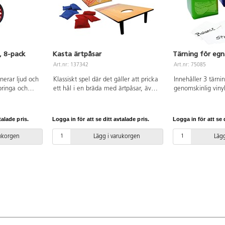
, 8-pack
Kasta ärtpåsar
Tärning för egn
Art.nr: 137342
Art.nr: 75085
nerar ljud och
Klassiskt spel där det gäller att pricka
Innehåller 3 tärn
pringa och
ett hål i en bräda med ärtpåsar, även
genomskinlig vinylp
 kostnadsfri
kallat corn hole. Två brädor och åtta
instruktionen på e
börjare och
ärtpåsar ingår. Kasta ärtpåsarna på
stoppar innanför p
ckarna är
brädan och försök få 21 poäng. Enkla
omväxlande, för 
talade pris.
Logga in för att se ditt avtalade pris.
Logga in för att se d
ch batterierna
spelregler gör att spelare i alla åldrar
och individuella ak
kontinuerligt
kan vara med. Spelet kan spelas var
som erbjuder både
rukorgen
Lägg i varukorgen
Lägg
h
som helst, bara du har ett plant
förskollärare och k
 Förvaras
underlag. Brädorna är 60x30 cm. För
möjligheter till ak
2 spelare. Av MDF, PS och nylon.
PVC fri. Från 3 år.
Från 3 år.