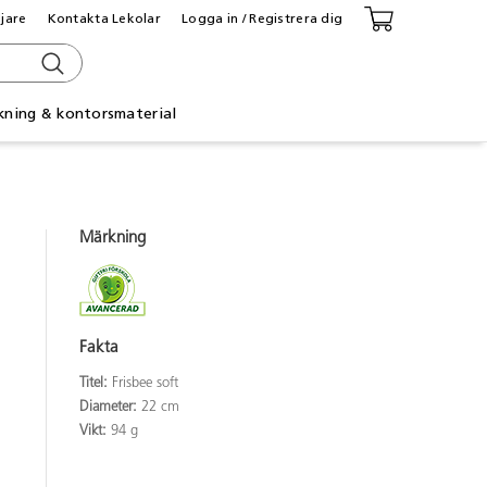
ljare
Kontakta Lekolar
Logga in / Registrera dig
kning & kontorsmaterial
Märkning
Fakta
Titel:
Frisbee soft
Diameter:
22 cm
Vikt:
94 g