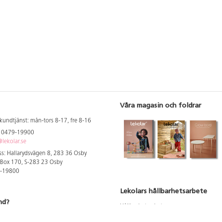
Våra magasin och foldrar
kundtjänst: mån-tors 8-17, fre 8-16
: 0479-19900
lekolar.se
s: Hallarydsvägen 8, 283 36 Osby
 Box 170, S-283 23 Osby
9-19800
Lekolars hållbarhetsarbete
nd?
Hållbarhetsarbete
Hållbarhetsredovisning 2023
 att se dina rabatterade priser