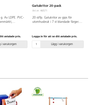
Gatukritor 20-pack
Art.nr: 46571
 g. Av LDPE. PVC-
20 st/fp. Gatukritor av gips för
anenmärkt,
utomhusbruk i 7 st blandade färger.
950001.
För målning på asfalt, plattor m.m.
Avlägsnas enkelt med vatten. Längd
11 cm. Tjocklek 2 cm. Hink av PP.
itt avtalade pris.
Logga in för att se ditt avtalade pris.
PVC-fri. Från 3 år.
 i varukorgen
Lägg i varukorgen