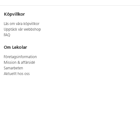
Köpvillkor
Läs om våra köpvillkor
Upptäck vår webbshop
FAQ
Om Lekolar
Företagsinformation
Mission & affärsidé
Samarbeten
Aktuellt hos oss
GDPR
Cookie Policy
Whistleblowing
Lediga jobb
Bruttoprislista lära, skapa, leka 2026-5
Bruttoprislista möbler 2026-3
Bruttoprislista lekplatsutrustning och utemiljö 2026-3
Kontakt
Öppettider kundtjänst: mån-tors 8-17, fre 8-16