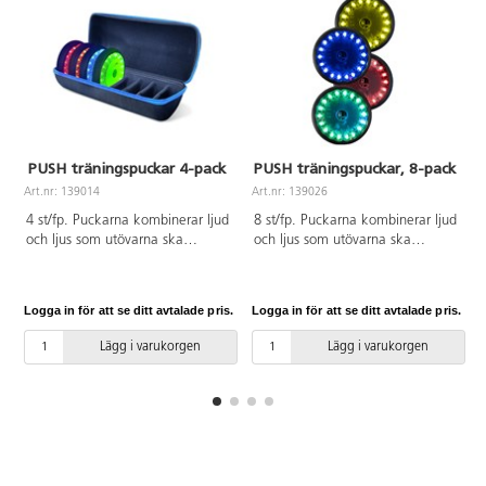
PUSH träningspuckar 4-pack
PUSH träningspuckar, 8-pack
Art.nr: 139014
Art.nr: 139026
A
4 st/fp. Puckarna kombinerar ljud
8 st/fp. Puckarna kombinerar ljud
och ljus som utövarna ska
och ljus som utövarna ska
springa och släcka. De styrs med
springa och släcka. De styrs med
en kostnadsfri app och passar
en kostnadsfri app och passar
både nybörjare och avancerade
både nybörjare och avancerade
Logga in för att se ditt avtalade pris.
Logga in för att se ditt avtalade pris.
L
utövare. Puckarna är
utövare. Puckarna är
återuppladdningsbara och
återuppladdningsbara och
Lägg i varukorgen
Lägg i varukorgen
batterierna håller för ca 8
batterierna håller för ca 8
timmars kontinuerligt
timmars kontinuerligt
användande. Kablar,
användande. Kablar och
laddningshub och förvaringsväska
laddningshub medföljer. Förvaras
medföljer. Förvaras inomhus.
inomhus.