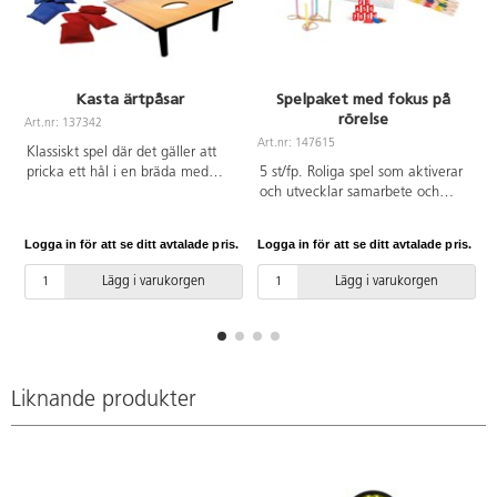
Kasta ärtpåsar
Spelpaket med fokus på
rörelse
Art.nr: 137342
A
Art.nr: 147615
Klassiskt spel där det gäller att
pricka ett hål i en bräda med
5 st/fp. Roliga spel som aktiverar
ärtpåsar, även kallat corn hole.
och utvecklar samarbete och
Två brädor och åtta ärtpåsar
kommunikation. Innehåller
ingår. Kasta ärtpåsarna på
Twister 16525, Stort plockepinn
Logga in för att se ditt avtalade pris.
Logga in för att se ditt avtalade pris.
L
brädan och försök få 21 poäng.
34004, Kasta ärtpåsar 137342,
Enkla spelregler gör att spelare i
Ringkastspel 71881, Tiospel
Lägg i varukorgen
Lägg i varukorgen
alla åldrar kan vara med. Spelet
71035.
kan spelas var som helst, bara du
har ett plant underlag. Brädorna
är 60x30 cm. För 2 spelare. Av
MDF, PS och nylon. Från 3 år.
Liknande produkter