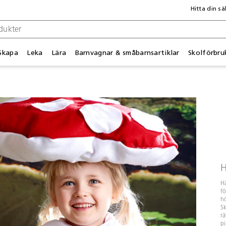
Hitta din sä
Skapa
Leka
Lära
Barnvagnar & småbarnsartiklar
Skolförbru
H
Hä
fö
hö
Sk
rä
pi