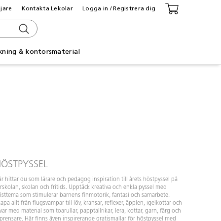
ljare
Kontakta Lekolar
Logga in / Registrera dig
kning & kontorsmaterial
ÖSTPYSSEL
r hittar du som lärare och pedagog inspiration till årets höstpyssel på
rskolan, skolan och fritids. Upptäck kreativa och enkla pyssel med
sttema som stimulerar barnens finmotorik, fantasi och samarbete.
apa allt från flugsvampar till löv, kransar, reflexer, äpplen, igelkottar och
var med material som toarullar, papptallrikar, lera, kottar, garn, färg och
prensare. Här finns även inspirerande gratismallar för höstpyssel med