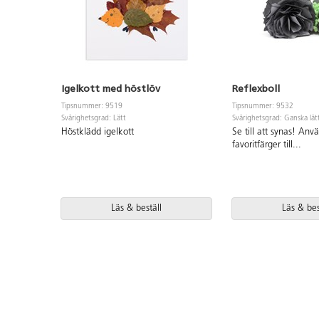
Igelkott med höstlöv
Reflexboll
Tipsnummer: 9519
Tipsnummer: 9532
Svårighetsgrad: Lätt
Svårighetsgrad: Ganska lät
Höstklädd igelkott
Se till att synas! Anv
favoritfärger till
...
Läs & beställ
Läs & bes