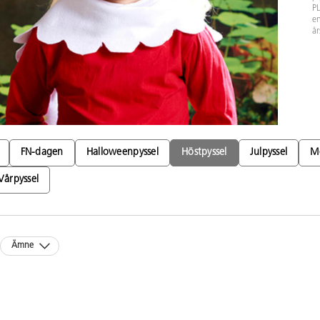
PL
en
år
FN-dagen
Halloweenpyssel
Höstpyssel
Julpyssel
M
Vårpyssel
Ämne