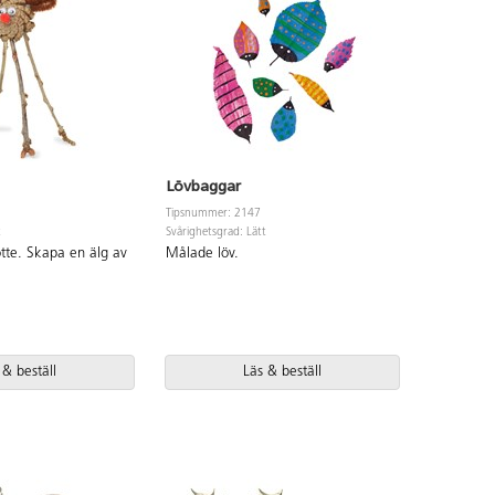
Lövbaggar
Tipsnummer: 2147
t
Svårighetsgrad: Lätt
kotte. Skapa en älg av
Målade löv.
 & beställ
Läs & beställ