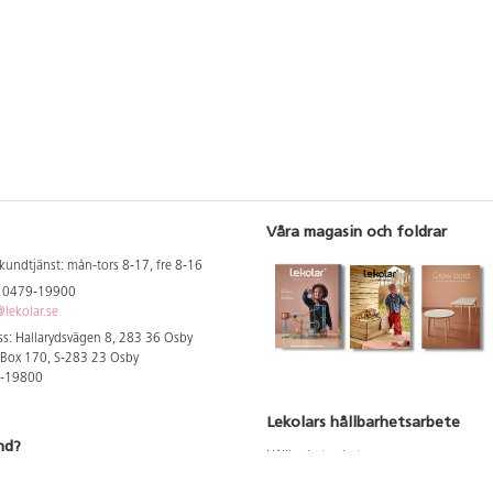
Våra magasin och foldrar
kundtjänst: mån-tors 8-17, fre 8-16
: 0479-19900
lekolar.se
s: Hallarydsvägen 8, 283 36 Osby
 Box 170, S-283 23 Osby
9-19800
Lekolars hållbarhetsarbete
nd?
Hållbarhetsarbete
Hållbarhetsredovisning 2023
 att se dina rabatterade priser