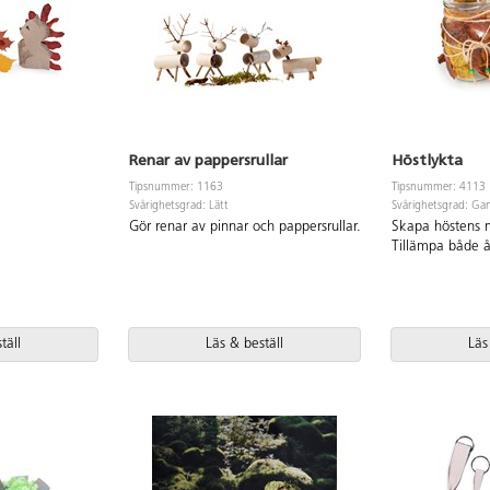
Renar av pappersrullar
Höstlykta
Tipsnummer: 1163
Tipsnummer: 4113
Svårighetsgrad: Lätt
Svårighetsgrad: Gan
Gör renar av pinnar och pappersrullar.
Skapa höstens m
Tillämpa både å
täll
Läs & beställ
Läs