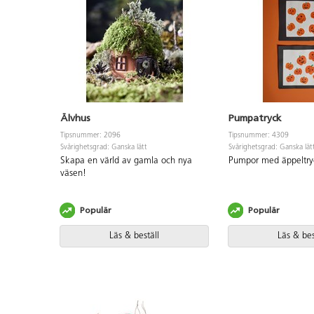
Älvhus
Pumpatryck
Tipsnummer: 2096
Tipsnummer: 4309
Svårighetsgrad: Ganska lätt
Svårighetsgrad: Ganska lät
Skapa en värld av gamla och nya
Pumpor med äppeltry
väsen!
Populär
Populär
Läs & beställ
Läs & bes