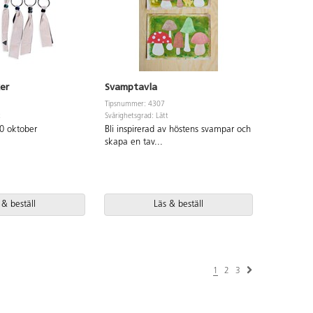
er
Svamptavla
Tipsnummer: 4307
t
Svårighetsgrad: Lätt
0 oktober
Bli inspirerad av höstens svampar och
skapa en tav
...
 & beställ
Läs & beställ
1
2
3