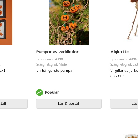
Pumpor av vaddkulor
Älgkotte
Tipsnummer: 4190
Tipsnummer: 4096
t
Svårighetsgrad: Medel
Svårighetsgrad: Lät
ck!
En hängande pumpa
Vi gillar varje 
en kotte.
Populär
täll
Läs & beställ
Läs