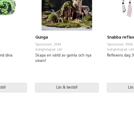
Gunga
Snabba reflex
Tipsnummer: 2094
Tipsnummer: 9506
t
Svårighetsgrad: Lätt
Svårighetsgrad: Lät
änd dina
Skapa en värld av gamla och nya
Reflexens dag 3
väsen!
täll
Läs & beställ
Läs