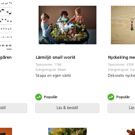
 spåren
Lärmiljö small world
Nyckelring me
Tipsnummer: 1766
Tipsnummer: 4306
Svårighetsgrad: Medel
Svårighetsgrad: Gan
Skapa en egen värld
Dekorativ nycke
Populär
Populär
täll
Läs & beställ
Läs