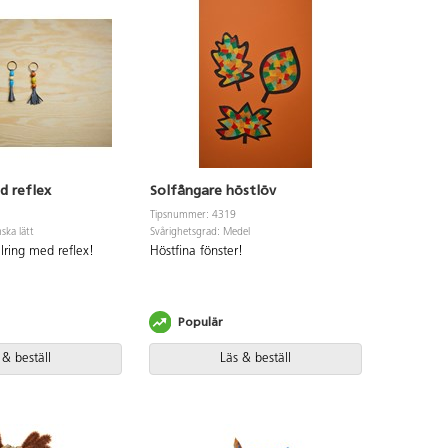
d reflex
Solfångare höstlöv
Tipsnummer: 4319
ska lätt
Svårighetsgrad: Medel
lring med reflex!
Höstfina fönster!
Populär
 & beställ
Läs & beställ