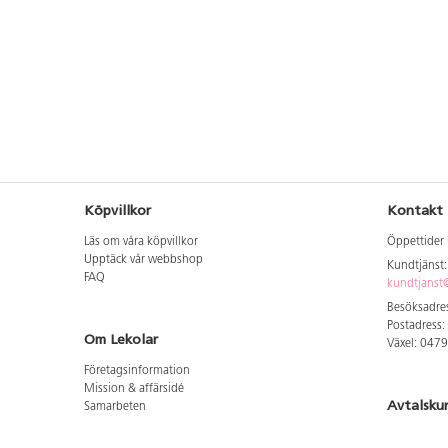
Köpvillkor
Kontakt
Läs om våra köpvillkor
Öppettider 
Upptäck vår webbshop
Kundtjänst
FAQ
kundtjanst@
Besöksadres
Postadress:
Om Lekolar
Växel: 047
Företagsinformation
Mission & affärsidé
Avtalsku
Samarbeten
Aktuellt hos oss
Logga in för
GDPR