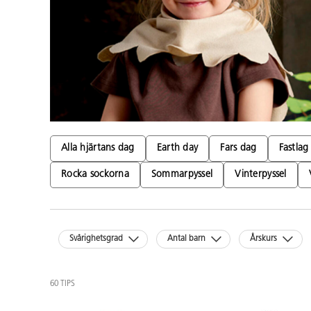
Alla hjärtans dag
Earth day
Fars dag
Fastlag
Rocka sockorna
Sommarpyssel
Vinterpyssel
Svårighetsgrad
Antal barn
Årskurs
60 TIPS