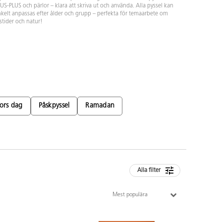
US-PLUS och pärlor – klara att skriva ut och använda. Alla pyssel kan
kelt anpassas efter ålder och grupp – perfekta för temaarbete om
stider och natur!
ors dag
Påskpyssel
Ramadan
Alla filter
Mest populära