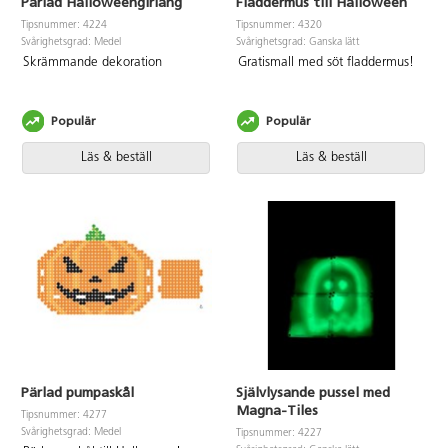
Pärlad Halloweengirlang
Fladdermus till Halloween
Tipsnummer: 4224
Tipsnummer: 4320
Svårighetsgrad: Medel
Svårighetsgrad: Ganska lätt
Skrämmande dekoration
Gratismall med söt fladdermus!
Populär
Populär
Läs & beställ
Läs & beställ
Pärlad pumpaskål
Självlysande pussel med
Magna-Tiles
Tipsnummer: 4277
Svårighetsgrad: Medel
Tipsnummer: 4227