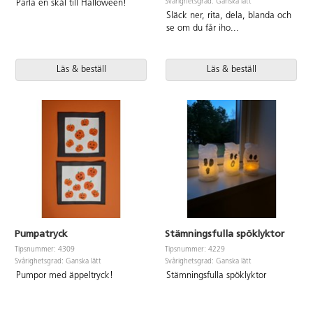
Svårighetsgrad: Ganska lätt
Pärla en skål till Halloween!
Släck ner, rita, dela, blanda och
se om du får iho
...
Läs & beställ
Läs & beställ
Pumpatryck
Stämningsfulla spöklyktor
Tipsnummer: 4309
Tipsnummer: 4229
Svårighetsgrad: Ganska lätt
Svårighetsgrad: Ganska lätt
Pumpor med äppeltryck!
Stämningsfulla spöklyktor