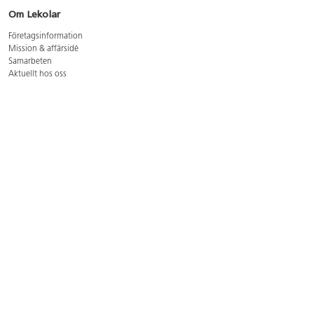
Om Lekolar
Företagsinformation
Mission & affärsidé
Samarbeten
Aktuellt hos oss
GDPR
Cookie Policy
Whistleblowing
Lediga jobb
Bruttoprislista lära, skapa, leka 2026-5
Bruttoprislista möbler 2026-3
Bruttoprislista lekplatsutrustning och utemiljö 2026-3
Kontakt
Öppettider kundtjänst: mån-tors 8-17, fre 8-16
Kundtjänst: 0479-19900
kundtjanst@lekolar.se
Besöksadress: Hallarydsvägen 8, 283 36 Osby
Postadress: Box 170, S-283 23 Osby
Växel: 0479-19800
Avtalskund?