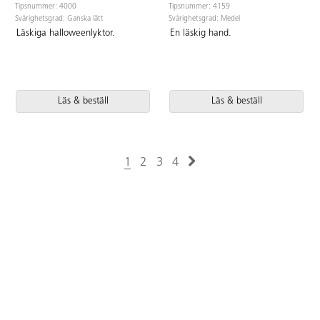
Tipsnummer: 4000
Tipsnummer: 4159
Svårighetsgrad: Ganska lätt
Svårighetsgrad: Medel
Läskiga halloweenlyktor.
En läskig hand.
Läs & beställ
Läs & beställ
1
2
3
4