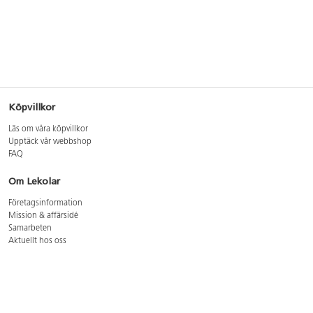
Köpvillkor
Läs om våra köpvillkor
Upptäck vår webbshop
FAQ
Om Lekolar
Företagsinformation
Mission & affärsidé
Samarbeten
Aktuellt hos oss
GDPR
Cookie Policy
Whistleblowing
Lediga jobb
Bruttoprislista lära, skapa, leka 2026-5