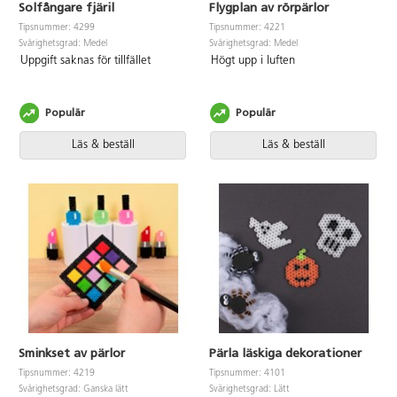
Solfångare fjäril
Flygplan av rörpärlor
Tipsnummer: 4299
Tipsnummer: 4221
Svårighetsgrad: Medel
Svårighetsgrad: Medel
Uppgift saknas för tillfället
Högt upp i luften
Populär
Populär
Läs & beställ
Läs & beställ
Sminkset av pärlor
Pärla läskiga dekorationer
Tipsnummer: 4219
Tipsnummer: 4101
Svårighetsgrad: Ganska lätt
Svårighetsgrad: Lätt