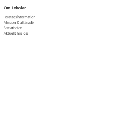
Om Lekolar
Företagsinformation
Mission & affärsidé
Samarbeten
Aktuellt hos oss
GDPR
Cookie Policy
Whistleblowing
Lediga jobb
Bruttoprislista lära, skapa, leka 2026-5
Bruttoprislista möbler 2026-3
Bruttoprislista lekplatsutrustning och utemiljö 2026-3
Kontakt
Öppettider kundtjänst: mån-tors 8-17, fre 8-16
Kundtjänst: 0479-19900
kundtjanst@lekolar.se
Besöksadress: Hallarydsvägen 8, 283 36 Osby
Postadress: Box 170, S-283 23 Osby
Växel: 0479-19800