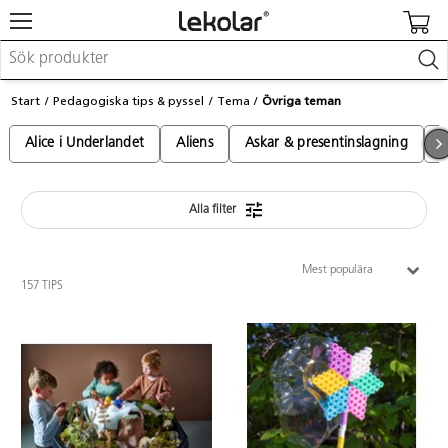
Möbler & inredning
Start
Pedagogiska tips & pyssel
Tema
Övriga teman
Lekplatsutrustning & utemiljö
Skapa
Alice i Underlandet
Aliens
Askar & presentinslagning
A
Leka
Lära
Barnvagnar & småbarnsartiklar
Skolförbrukning & kontorsmaterial
Alla filter
Mest populära
Logga in / Registrera dig
157 TIPS
Hitta din säljare
Kontakta Lekolar