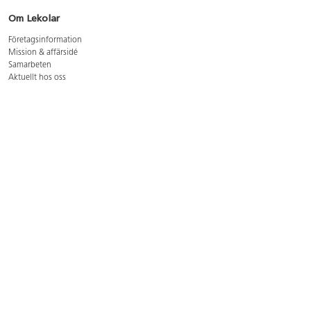
Om Lekolar
Företagsinformation
Mission & affärsidé
Samarbeten
Aktuellt hos oss
GDPR
Cookie Policy
Whistleblowing
Lediga jobb
Bruttoprislista lära, skapa, leka 2026-5
Bruttoprislista möbler 2026-3
Bruttoprislista lekplatsutrustning och utemiljö 2026-3
Kontakt
Öppettider kundtjänst: mån-tors 8-17, fre 8-16
Kundtjänst: 0479-19900
kundtjanst@lekolar.se
Besöksadress: Hallarydsvägen 8, 283 36 Osby
Postadress: Box 170, S-283 23 Osby
Växel: 0479-19800