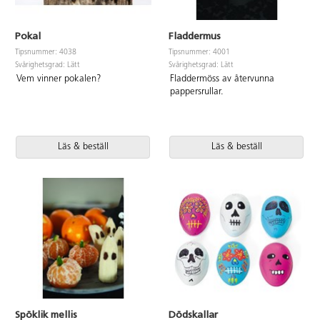
Pokal
Fladdermus
Tipsnummer: 4038
Tipsnummer: 4001
Svårighetsgrad: Lätt
Svårighetsgrad: Lätt
Vem vinner pokalen?
Fladdermöss av återvunna
pappersrullar.
Läs & beställ
Läs & beställ
Spöklik mellis
Dödskallar