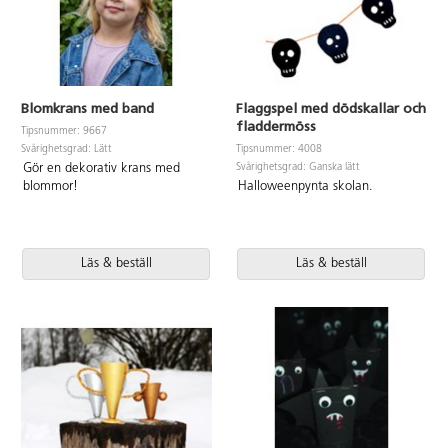
Blomkrans med band
Flaggspel med dödskallar och
fladdermöss
Tipsnummer: 9667
Svårighetsgrad: Lätt
Tipsnummer: 4008
Svårighetsgrad: Ganska lätt
Gör en dekorativ krans med
blommor!
Halloweenpynta skolan.
Läs & beställ
Läs & beställ