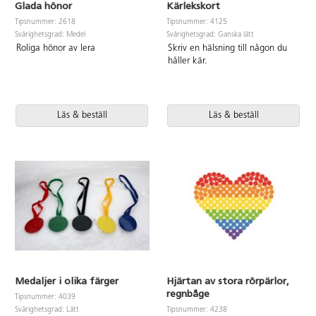
Glada hönor
Kärlekskort
Tipsnummer: 2618
Tipsnummer: 4125
Svårighetsgrad: Medel
Svårighetsgrad: Ganska lätt
Roliga hönor av lera
Skriv en hälsning till någon du
håller kär.
Läs & beställ
Läs & beställ
Medaljer i olika färger
Hjärtan av stora rörpärlor,
regnbåge
Tipsnummer: 4039
Svårighetsgrad: Lätt
Tipsnummer: 4238