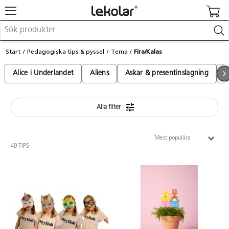
Möbler & inredning
Start
Pedagogiska tips & pyssel
Tema
Fira/Kalas
Lekplatsutrustning & utemiljö
Skapa
Alice i Underlandet
Aliens
Askar & presentinslagning
A
Leka
Lära
Barnvagnar & småbarnsartiklar
Skolförbrukning & kontorsmaterial
Alla filter
Mest populära
Logga in / Registrera dig
49 TIPS
Hitta din säljare
Kontakta Lekolar