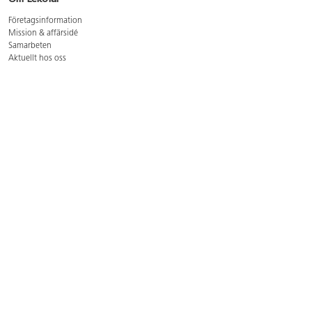
Företagsinformation
Mission & affärsidé
Samarbeten
Aktuellt hos oss
GDPR
Cookie Policy
Whistleblowing
Lediga jobb
Bruttoprislista lära, skapa, leka 2026-5
Bruttoprislista möbler 2026-3
Bruttoprislista lekplatsutrustning och utemiljö 2026-3
Kontakt
Öppettider kundtjänst: mån-tors 8-17, fre 8-16
Kundtjänst: 0479-19900
kundtjanst@lekolar.se
Besöksadress: Hallarydsvägen 8, 283 36 Osby
Postadress: Box 170, S-283 23 Osby
Växel: 0479-19800
Avtalskund?