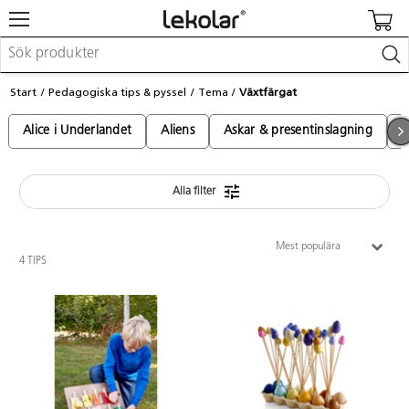
Möbler & inredning
Start
Pedagogiska tips & pyssel
Tema
Växtfärgat
Lekplatsutrustning & utemiljö
Skapa
Alice i Underlandet
Aliens
Askar & presentinslagning
A
Leka
Lära
Barnvagnar & småbarnsartiklar
Skolförbrukning & kontorsmaterial
Alla filter
Mest populära
Logga in / Registrera dig
4 TIPS
Hitta din säljare
Kontakta Lekolar