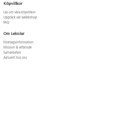
Köpvillkor
Läs om våra köpvillkor
Upptäck vår webbshop
FAQ
Om Lekolar
Företagsinformation
Mission & affärsidé
Samarbeten
Aktuellt hos oss
GDPR
Cookie Policy
Whistleblowing
Lediga jobb
Bruttoprislista lära, skapa, leka 2026-5
Bruttoprislista möbler 2026-3
Bruttoprislista lekplatsutrustning och utemiljö 2026-3
Kontakt
Öppettider kundtjänst: mån-tors 8-17, fre 8-16
Kundtjänst: 0479-19900
kundtjanst@lekolar.se