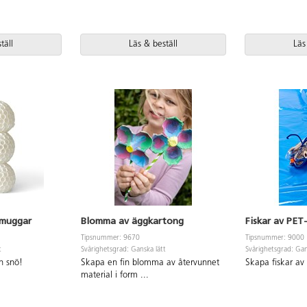
täll
Läs & beställ
Läs
tmuggar
Blomma av äggkartong
Fiskar av PET
Tipsnummer: 9670
Tipsnummer: 9000
t
Svårighetsgrad: Ganska lätt
Svårighetsgrad: Gan
n snö!
Skapa en fin blomma av återvunnet
Skapa fiskar av 
material i form
...