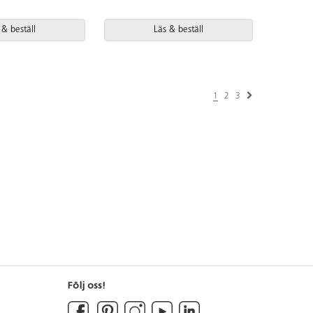
 & beställ
Läs & beställ
1
2
3
Följ oss!