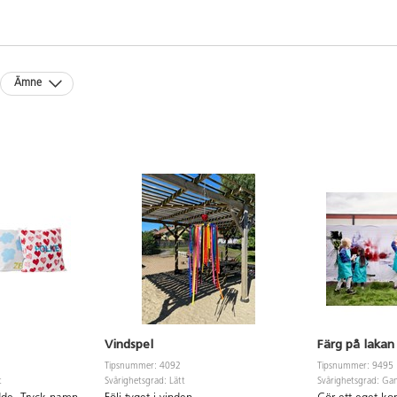
Ämne
Vindspel
Färg på lakan
Tipsnummer: 4092
Tipsnummer: 9495
t
Svårighetsgrad: Lätt
Svårighetsgrad: Gan