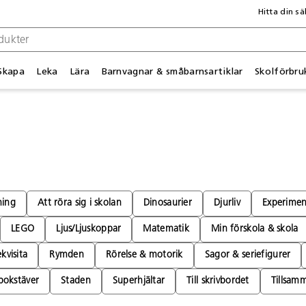
Hitta din sä
Skapa
Leka
Lära
Barnvagnar & småbarnsartiklar
Skolförbru
ning
Att röra sig i skolan
Dinosaurier
Djurliv
Experimen
LEGO
Ljus/Ljuskoppar
Matematik
Min förskola & skola
kvisita
Rymden
Rörelse & motorik
Sagor & seriefigurer
bokstäver
Staden
Superhjältar
Till skrivbordet
Tillsam