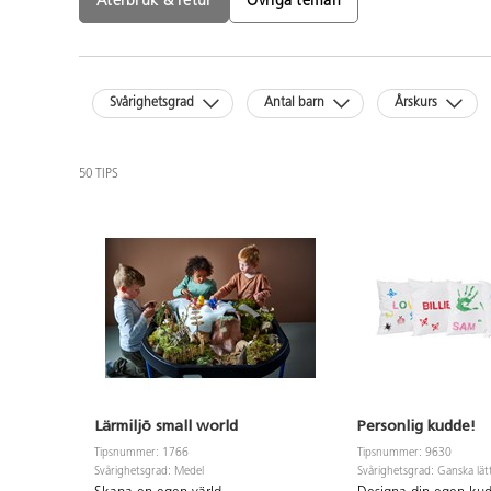
Återbruk & retur
Övriga teman
Svårighetsgrad
Antal barn
Årskurs
50 TIPS
Lärmiljö small world
Personlig kudde!
Tipsnummer: 1766
Tipsnummer: 9630
Svårighetsgrad: Medel
Svårighetsgrad: Ganska lät