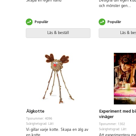
Skapa en egen värld
Designa din egen ku
och mönster gen
...
Populär
Populär
Läs & beställ
Läs & bes
Älgkotte
Experiment med b
vinäger
Tipsnummer: 4096
Svårighetsgrad: Lätt
Tipsnummer: 1302
Vi gillar varje kotte. Skapa en älg av
Svårighetsgrad: Lätt
en kotte.
Att experimentera me