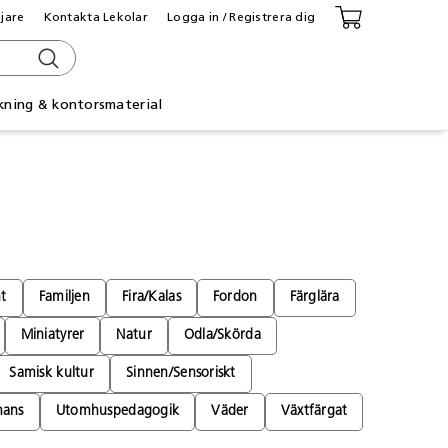
ljare
Kontakta Lekolar
Logga in / Registrera dig
kning & kontorsmaterial
t
Familjen
Fira/Kalas
Fordon
Färglära
Miniatyrer
Natur
Odla/Skörda
Samisk kultur
Sinnen/Sensoriskt
mans
Utomhuspedagogik
Väder
Växtfärgat