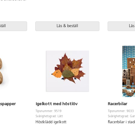
täll
Läs & beställ
Läs
gspapper
Igelkott med höstlöv
Racerbilar
Tipsnummer: 9519
Tipsnummer: 9033
Svårighetsgrad: Lätt
Svårighetsgrad: Gan
.
Höstklädd igelkott
Racerbilar i sta