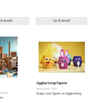
 & beställ
Läs & beställ
Äggkartongsfigurer
Tipsnummer: 2453
ska lätt
Skapa små figurer av äggkartong.
den.