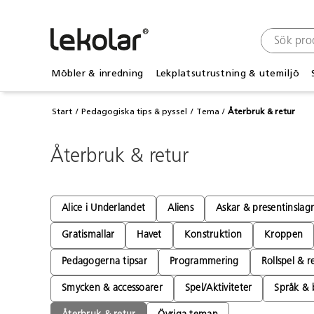
Möbler & inredning
Lekplatsutrustning & utemiljö
Start
Pedagogiska tips & pyssel
Tema
Återbruk & retur
Återbruk & retur
Alice i Underlandet
Aliens
Askar & presentinslag
Gratismallar
Havet
Konstruktion
Kroppen
Pedagogerna tipsar
Programmering
Rollspel & re
Smycken & accessoarer
Spel/Aktiviteter
Språk & 