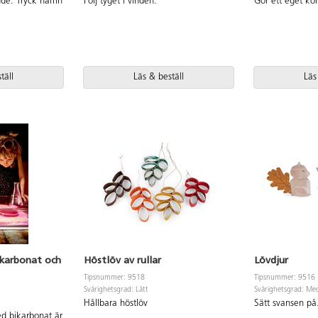
dde. Tryck namn
Följ tyget i vinden.
Gör ett eget ko
täll
Läs & beställ
Läs
ikarbonat och
Höstlöv av rullar
Lövdjur
Tipsnummer: 9518
Tipsnummer: 9516
Svårighetsgrad: Lätt
Svårighetsgrad: Me
Hållbara höstlöv
Sätt svansen på.
d bikarbonat är