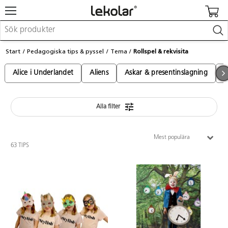
Möbler & inredning
Start
Pedagogiska tips & pyssel
Tema
Rollspel & rekvisita
Lekplatsutrustning & utemiljö
Skapa
Alice i Underlandet
Aliens
Askar & presentinslagning
A
Leka
Lära
Barnvagnar & småbarnsartiklar
Skolförbrukning & kontorsmaterial
Alla filter
Mest populära
Logga in / Registrera dig
63 TIPS
Hitta din säljare
Kontakta Lekolar