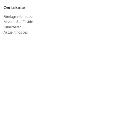
Om Lekolar
Företagsinformation
Mission & affärsidé
Samarbeten
Aktuellt hos oss
GDPR
Cookie Policy
Whistleblowing
Lediga jobb
Bruttoprislista lära, skapa, leka 2026-5
Bruttoprislista möbler 2026-3
Bruttoprislista lekplatsutrustning och utemiljö 2026-3
Kontakt
Öppettider kundtjänst: mån-tors 8-17, fre 8-16
Kundtjänst: 0479-19900
kundtjanst@lekolar.se
Besöksadress: Hallarydsvägen 8, 283 36 Osby
Postadress: Box 170, S-283 23 Osby
Växel: 0479-19800