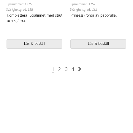
Tipsnummer: 1375
Tipsnummer: 1252
Svårighetsgrad: Lätt
Svårighetsgrad: Lätt
Komplettera lucialinnet med strut
Prinsesskronor av papprulle.
och stjärna.
Läs & beställ
Läs & beställ
1
2
3
4