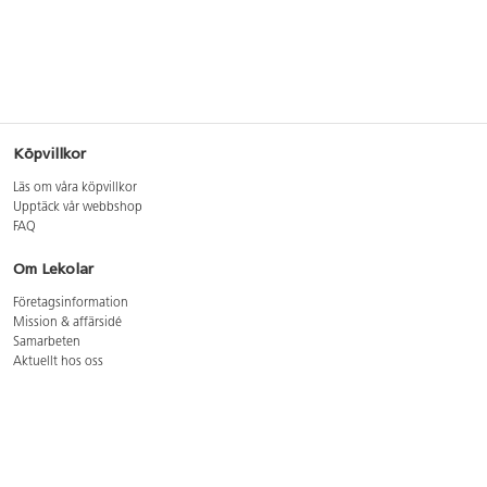
Köpvillkor
Läs om våra köpvillkor
Upptäck vår webbshop
FAQ
Om Lekolar
Företagsinformation
Mission & affärsidé
Samarbeten
Aktuellt hos oss
GDPR
Cookie Policy
Whistleblowing
Lediga jobb
Bruttoprislista lära, skapa, leka 2026-5
Bruttoprislista möbler 2026-3