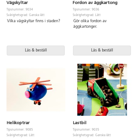
Vägskyltar
Fordon av äggkartong
Tipsnummer: 9034
Tipsnummer: 9036
Svårighetsgrad: Ganska lätt
Svårighetsgrad: Lätt
Vilka vägskyltar finns i staden?
Gör olika fordon av
äggkartonger.
Läs & beställ
Läs & beställ
Helikoptrar
Lastbil
Tipsnummer: 9085
Tipsnummer: 9035
Svårighetsgrad: Lätt
Svårighetsgrad: Ganska lätt