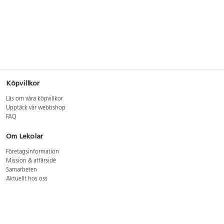
Köpvillkor
Läs om våra köpvillkor
Upptäck vår webbshop
FAQ
Om Lekolar
Företagsinformation
Mission & affärsidé
Samarbeten
Aktuellt hos oss
GDPR
Cookie Policy
Whistleblowing
Lediga jobb