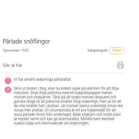
Pärlade snöflingor
Tipsnummer: 1532
Svårighetsgrad:
Medel
Gör så här
Vi har använt sexkantiga pärlplattor.
Skriv ut bilden i färg, eller ha bilden uppe på skärmen för att följa
mönstret. Stryk ihop pärlorna med ett bakplåtspapper mellan
motivet och strykjärnet. Tänk på att stryka motivet långsamt och
ganska länge så att pärlorna smälter ihop ordentligt, men se till att
de inte smälter fast i plattan. Låt motivet svalna ordentligt innan det
lossas från plattan. En strumpsticka är ett bra hjälpmedel för att
lossa pärlade motiv från underlaget. Både strykjärn och smält plast
är mycket varmt och kan ge brännskador. Mindre barn behöver
vuxens hjälp och överinseende vid strykningen.