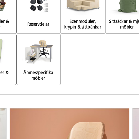
er & 
Scenmoduler, 
Sittsäckar & mj
Reservdelar 
 
krypin & sittbänkar 
möbler 
er & 
Ämnesspecifika 
 
möbler 