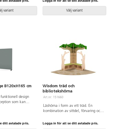
hängningsbar.
hyllplan varav 3 flyttbara, 2 hela
e ditt avtalade pris.
Logga in för att se ditt avtalade pris.
dörrar med spanjolettlås (inkl. 2
nycklar) och 170 graders
lj variant
Välj variant
öppningsvinkel.
ge B120xH165 cm
Wisdom träd och
bibliotekshörna
unktionell design
Art.nr: 151660
orption som kan
Läshörna i form av ett träd. En
umsavdelare eller
kombination av sittdel, förvaring och
skrivbord för att
myshörna. Matta inkluderat.
ytorna från varandra.
Dekorera och designa trädgrenar
rä och en 4 cm tjock
e ditt avtalade pris.
Logga in för att se ditt avtalade pris.
enligt säsong eller tema. Mått matta
bsorberande kärna.