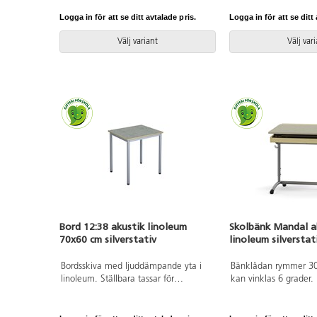
45 cm. Sitsmått: B42xD39 cm.
eller björkfärgat högt
Totaldjupet på stativet är 54 cm. Vikt
Stativfärg silver RAL9
Logga in för att se ditt avtalade pris.
Logga in för att se ditt 
5,8 kg. Sits och rygg i
högtryckslaminat. Silverlackerat stativ,
Välj variant
Välj var
RAL 9006.
Bord 12:38 akustik linoleum
Skolbänk Mandal a
70x60 cm silverstativ
linoleum silverstat
Bordsskiva med ljuddämpande yta i
Bänklådan rymmer 30 
linoleum. Ställbara tassar för
kan vinklas 6 grader.
anpassning till ojämna ytor. Stativ
svetsat stativ vilket 
lackerat i silver RAL 9006.
blir extra stabil och 