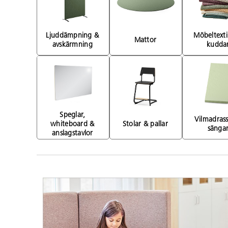
Ljuddämpning & 
Möbeltextil
Mattor 
avskärmning 
kuddar
Speglar, 
Vilmadrass
whiteboard & 
Stolar & pallar 
sängar
anslagstavlor 