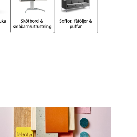
uka 
Skötbord & 
Soffor, fåtöljer & 
småbarnsutrustning 
puffar 