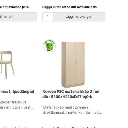
r RAL9006.
rum i rummet. Kan användas både
e ditt avtalade pris.
Logga in för att se ditt avtalade pris.
stående och liggande. Ben ingår.
Mått: 138x100x3,8 cm.
lj variant
Lägg i varukorgen
aminat, ljuddämpad
Norden FSC materialskåp 2 hel
dörr B100xH210xD47 björk
pelbar trästol väl
tsalen. Stolen består
Materialskåp med stomme i
 med formpressad sits
direktlaminat. Fronter kan fås med
ckslaminat på sits.
antingen direktlaminat eller
ng under sitsen.
högtryckslaminat. Inredd med 5