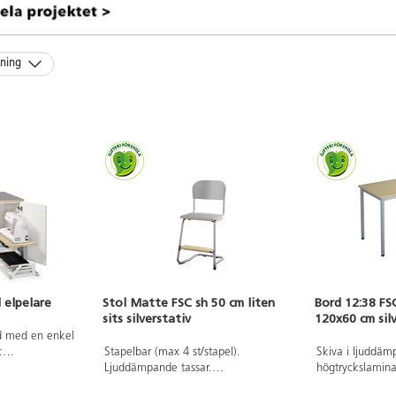
kning
 elpelare
Stol Matte FSC sh 50 cm liten
Bord 12:38 FS
sits silverstativ
120x60 cm sil
jd med en enkel
:
Stapelbar (max 4 st/stapel).
Skiva i ljuddä
 ett tvåvägs
Ljuddämpande tassar.
högtryckslaminat
citgrå linoleum
Upphängningsbar på bord. Reglerbar
anpassning till 