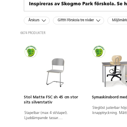
Årskurs
Giftfri Förskola tre nivåer
Miljömär
6674 PRODUKTER
Stol Matte FSC sh 45 cm stor
Symaskinsbord med
sits silverstativ
Steglöst justerbar hö
Stapelbar (max 4 st/stapel).
knapptryckning. Mått
Ljuddämpande tassar.
120x60x90 cm. Kräver
Upphängningsbar på bord. Sitthöjd:
eluttag. Skiva i antra