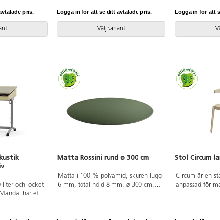
ryckslaminat.
fotbräda i 3 fasta lägen. Sitthöjd
lackerat i silve
006.
50 cm. Sitsmått: B36xD35 cm.
avtalade pris.
Logga in för att se ditt avtalade pris.
Logga in för att s
Totaldjupet på stativet är 54 cm. Vikt
4,6 kg. Sits och rygg i
iant
Välj variant
Vä
högtryckslaminat. Silverlackerat stativ,
RAL 9006.
kustik
Matta Rossini rund ø 300 cm
Stol Circum l
iv
Matta i 100 % polyamid, skuren lugg
Circum är en sta
liter och locket
6 mm, total höjd 8 mm. ø 300 cm.
anpassad för ma
 Mandal har ett
Halkfri baksida av latex. Langetterad.
av massiv björk
ger en bänk som
Kan användas på torra värmegolv.
och rygg. Högtry
kräver mindre
Med ljuddämpni