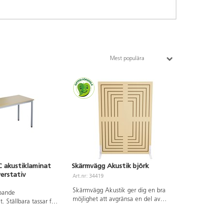
Mest populära
C akustiklaminat
Skärmvägg Akustik björk
verstativ
Art.nr: 34419
Skärmvägg Akustik ger dig en bra
mpande
möjlighet att avgränsa en del av
. Ställbara tassar för
rummet, till exempel för att skapa
ojämna ytor. Stativet
mys- och lekhörnor eller för att bygga