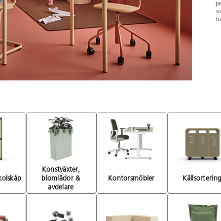
pe
so
fr
Konstväxter, 
Klädfack & skolskåp 
blomlådor & 
Kontorsmöbler 
Källsortering
avdelare 