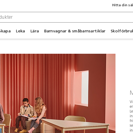
Hitta din sä
Skapa
Leka
Lära
Barnvagnar & småbarnsartiklar
Skolförbru
M
Vi
er
Le
in
fr
le
in