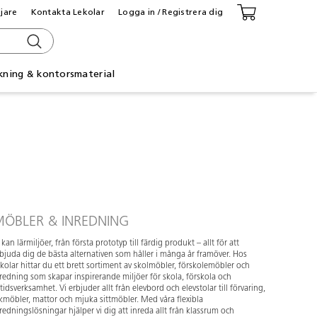
ljare
Kontakta Lekolar
Logga in / Registrera dig
kning & kontorsmaterial
ÖBLER & INREDNING
 kan lärmiljöer, från första prototyp till färdig produkt – allt för att
bjuda dig de bästa alternativen som håller i många år framöver. Hos
kolar hittar du ett brett sortiment av skolmöbler, förskolemöbler och
redning som skapar inspirerande miljöer för skola, förskola och
itidsverksamhet. Vi erbjuder allt från elevbord och elevstolar till förvaring,
kmöbler, mattor och mjuka sittmöbler. Med våra flexibla
redningslösningar hjälper vi dig att inreda allt från klassrum och