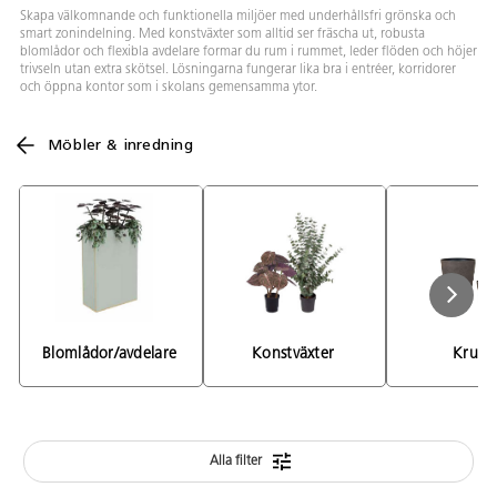
Skapa välkomnande och funktionella miljöer med underhållsfri grönska och
smart zonindelning. Med konstväxter som alltid ser fräscha ut, robusta
blomlådor och flexibla avdelare formar du rum i rummet, leder flöden och höjer
trivseln utan extra skötsel. Lösningarna fungerar lika bra i entréer, korridorer
och öppna kontor som i skolans gemensamma ytor.
Möbler & inredning
Blomlådor/avdelare 
Konstväxter 
Kruko
Alla filter