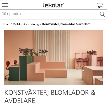
Möbler & inredning
Start
Möbler & inredning
Konstväxter, blomlådor & avdelare
Lekplatsutrustning & utemiljö
Skapa
Leka
Lära
Barnvagnar & småbarnsartiklar
Skolförbrukning & kontorsmaterial
Logga in / Registrera dig
Hitta din säljare
Kontakta Lekolar
KONSTVÄXTER, BLOMLÅDOR &
AVDELARE