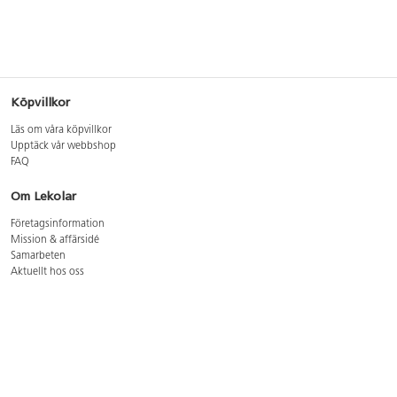
Köpvillkor
Läs om våra köpvillkor
Upptäck vår webbshop
FAQ
Om Lekolar
Företagsinformation
Mission & affärsidé
Samarbeten
Aktuellt hos oss
GDPR
Cookie Policy
Whistleblowing
Lediga jobb
Bruttoprislista lära, skapa, leka 2026-5
Bruttoprislista möbler 2026-3
Bruttoprislista lekplatsutrustning och utemiljö 2026-3