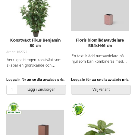
Konstväxt Fikus Benjamin
Floris blomlåda/avdelare
80 cm
B84xH46 cm
Art.nr: 162772
En textilklädd rumsavdelare på
Verklighetstrogen konstväxt som
hjul som kan kombineras med
skapar en grönskande och
växter. Plastinsatsen är utrustad
trivsam miljö, oavsett placering.
med infällbara handtag vilket gör
Tack vare det underhållsfria
att du enkelt kan lyfta ut insatsen
Logga in för att se ditt avtalade pris.
Logga in för att se ditt avtalade pris.
materialet bleknar den inte, blir
ur avdelaren. Mått plastinsats:
inte missfärgad och behöver
B24/22xD24/22xH20cm.
Lägg i varukorgen
Välj variant
varken solljus eller vatten. Höjd
kruka: 10 cm. Diam. topp av
kruka: 12 cm. Diam. botten av
kruka: 8 cm. Kan innehålla
smådelar.