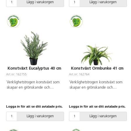
Lägg i varukorgen
Lägg i varukorgen
varken solljus eller vatten. Höjd
kruka: 9 cm. Diam. topp av
kruka: 8 cm. Diam. topp av
kruka: 11 cm. Diam. botten av
kruka: 10 cm. Diam. botten av
kruka: 8 cm. Kan innehålla
kruka: 7 cm. Kan innehålla
smådelar.
smådelar.
Konstväxt Eucalyptus 40 cm
Konstväxt Ormbunke 41 cm
Art.nr: 162755
Art.nr: 162764
Verklighetstrogen konstväxt som
Verklighetstrogen konstväxt som
skapar en grönskande och
skapar en grönskande och
trivsam miljö, oavsett placering.
trivsam miljö, oavsett placering.
Tack vare det underhållsfria
Tack vare det underhållsfria
materialet bleknar den inte, blir
materialet bleknar den inte, blir
Logga in för att se ditt avtalade pris.
Logga in för att se ditt avtalade pris.
inte missfärgad och behöver
inte missfärgad och behöver
varken solljus eller vatten. Höjd
varken solljus eller vatten. Höjd
Lägg i varukorgen
Lägg i varukorgen
kruka: 8 cm. Diam. topp av
kruka: 9 cm. Diam. topp av
kruka: 10 cm. Diam. botten av
kruka: 11 cm. Diam. botten av
kruka: 7 cm. Kan innehålla
kruka: 8 cm. Kan innehålla