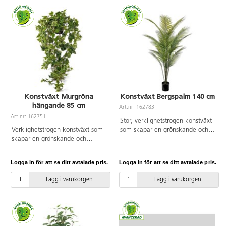
kruka: 14 cm. Kan innehålla
smådelar.
Konstväxt Murgröna
Konstväxt Bergspalm 140 cm
hängande 85 cm
Art.nr: 162783
Art.nr: 162751
Stor, verklighetstrogen konstväxt
Verklighetstrogen konstväxt som
som skapar en grönskande och
skapar en grönskande och
trivsam miljö, oavsett placering.
trivsam miljö, oavsett placering.
Tack vare det underhållsfria
Tack vare det underhållsfria
materialet bleknar den inte, blir
Logga in för att se ditt avtalade pris.
Logga in för att se ditt avtalade pris.
materialet bleknar den inte, blir
inte missfärgad och behöver
inte missfärgad och behöver
varken solljus eller vatten. Höjd
Lägg i varukorgen
Lägg i varukorgen
varken solljus eller vatten. Höjd
kruka: 13 cm. Diam. topp av
kruka: 9 cm. Diam. topp av
kruka: 14 cm. Diam. botten av
kruka: 11 cm. Diam. botten av
kruka: 14 cm. Kan innehålla
kruka: 8 cm. Kan innehålla
smådelar.
smådelar.