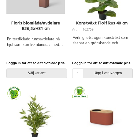
Floris blomlåda/avdelare
Konstväxt Fiolfikus 40 cm
B36,5xH81 cm
Art.nr: 162759
Verklighetstrogen konstväxt som
En textilklädd rumsavdelare på
skapar en grönskande och
hjul som kan kombineras med
trivsam miljö, oavsett placering.
växter. Plastinsatsen är utrustad
Tack vare det underhållsfria
med infällbara handtag vilket gör
materialet bleknar den inte, blir
att du enkelt kan lyfta ut insatsen
Logga in för att se ditt avtalade pris.
Logga in för att se ditt avtalade pris.
inte missfärgad och behöver
ur avdelaren. Mått plastinsats:
varken solljus eller vatten. Höjd
B29/27xD29/27xH25cm.
Välj variant
Lägg i varukorgen
kruka: 8 cm. Diam. topp av
kruka: 10 cm. Diam. botten av
kruka: 7 cm. Kan innehålla
smådelar.