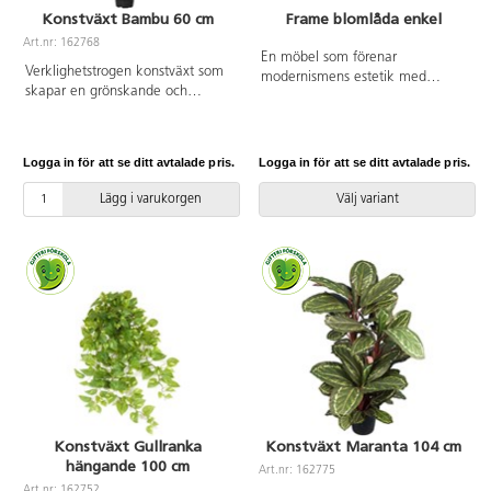
Konstväxt Bambu 60 cm
Frame blomlåda enkel
Art.nr: 162768
En möbel som förenar
Verklighetstrogen konstväxt som
modernismens estetik med
skapar en grönskande och
samtida behov. Textilklädd
trivsam miljö, oavsett placering.
blomlåda. Plastinsatsen är
Tack vare det underhållsfria
utrustad med infällbara handtag
materialet bleknar den inte, blir
vilket gör att du enkelt kan lyfta
Logga in för att se ditt avtalade pris.
Logga in för att se ditt avtalade pris.
inte missfärgad och behöver
ut insatsen ur blomlådan. Mått
varken solljus eller vatten. Höjd
plastinsats: ø 32,5xH20,5 cm.
Lägg i varukorgen
Välj variant
kruka: 8 cm. Diam. topp av
Försedd med glidfötter.
kruka: 10 cm. Diam. botten av
kruka: 7 cm. Kan innehålla
smådelar.
Konstväxt Gullranka
Konstväxt Maranta 104 cm
hängande 100 cm
Art.nr: 162775
Art.nr: 162752