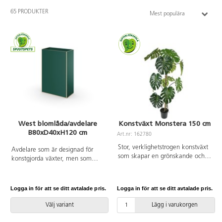
65 PRODUKTER
Mest populära
West blomlåda/avdelare
Konstväxt Monstera 150 cm
B80xD40xH120 cm
Art.nr: 162780
Stor, verklighetstrogen konstväxt
Avdelare som är designad för
som skapar en grönskande och
konstgjorda växter, men som
trivsam miljö, oavsett placering.
också fungerar som boklåda eller
Tack vare det underhållsfria
annan förvaring. Hyllplanet är
materialet bleknar den inte, blir
20 cm från ovankant. Material
Logga in för att se ditt avtalade pris.
Logga in för att se ditt avtalade pris.
inte missfärgad och behöver
spånskiva med laminat. Kantlist i
varken solljus eller vatten. Höjd
plywoodlook. Vändbar. Filttassar.
Välj variant
Lägg i varukorgen
kruka: 19 cm. Diam. topp av
kruka: 19 cm. Diam. botten av