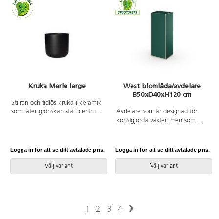
smådelar.
smådelar.
Kruka Merle large
West blomlåda/avdelare
B50xD40xH120 cm
Stilren och tidlös kruka i keramik
som låter grönskan stå i centrum.
Avdelare som är designad för
Med sin eleganta och samtidigt
konstgjorda växter, men som
enkla form är den perfekt för alla
också fungerar som boklåda eller
rum – och alla dina växter.
annan förvaring. Hyllplanet är
20 cm från ovankant. Material
Logga in för att se ditt avtalade pris.
Logga in för att se ditt avtalade pris.
spånskiva med laminat. Kantlist i
plywoodlook. Vändbar. Filttassar.
Välj variant
Välj variant
1
2
3
4