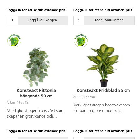
underhållsfria materialet bleknar
underhållsfria materialet bleknar
den inte, blir inte missfärgad och
den inte, blir inte missfärgad och
Logga in för att se ditt avtalade pris.
Logga in för att se ditt avtalade pris.
behöver varken solljus eller
behöver varken solljus eller
vatten. Höjd kruka: 9 cm.
vatten. Höjd kruka: 8 cm.
Lägg i varukorgen
Lägg i varukorgen
Diameter topp av kruka: 11 cm.
Diameter topp av kruka: 10 cm.
Diameter botten av kruka: 8 cm.
Diameter botten av kruka: 7 cm.
Produkten kan innehålla
Produkten kan innehålla
smådelar.
smådelar.
Konstväxt Fittonia
Konstväxt Prickblad 55 cm
hängande 50 cm
Art.nr: 162766
Art.nr: 162749
Verklighetstrogen konstväxt som
Verklighetstrogen konstväxt som
skapar en grönskande och
skapar en grönskande och
trivsam miljö, oavsett placering.
trivsam miljö, oavsett placering.
Tack vare det underhållsfria
Tack vare det underhållsfria
materialet bleknar den inte, blir
Logga in för att se ditt avtalade pris.
Logga in för att se ditt avtalade pris.
materialet bleknar den inte, blir
inte missfärgad och behöver
inte missfärgad och behöver
varken solljus eller vatten. Höjd