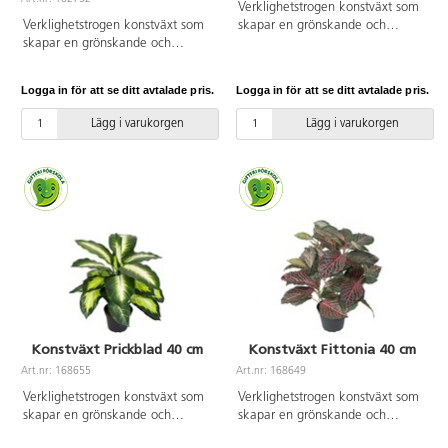
Verklighetstrogen konstväxt som
Verklighetstrogen konstväxt som
skapar en grönskande och
skapar en grönskande och
trivsam miljö, oavsett placering.
trivsam miljö, oavsett placering.
Tack vare det underhållsfria
Tack vare det underhållsfria
materialet bleknar den inte, blir
Logga in för att se ditt avtalade pris.
Logga in för att se ditt avtalade pris.
materialet bleknar den inte, blir
inte missfärgad och behöver
inte missfärgad och behöver
varken solljus eller vatten. Höjd
Lägg i varukorgen
Lägg i varukorgen
varken solljus eller vatten. Höjd
kruka: 18 cm. Diam. topp av
kruka: 9 cm. Diam. topp av
kruka: 19 cm. Diam. botten av
kruka: 11 cm. Diam. botten av
kruka: 15 cm. Kan innehålla
kruka: 8 cm. Kan innehålla
smådelar.
smådelar.
Konstväxt Prickblad 40 cm
Konstväxt Fittonia 40 cm
Art.nr: 168655
Art.nr: 168649
Verklighetstrogen konstväxt som
Verklighetstrogen konstväxt som
skapar en grönskande och
skapar en grönskande och
trivsam miljö. Tack vare det
trivsam miljö. Tack vare det