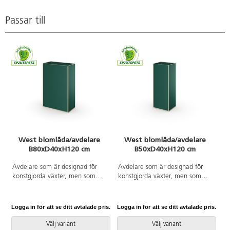
Passar till
West blomlåda/avdelare
West blomlåda/avdelare
B80xD40xH120 cm
B50xD40xH120 cm
Avdelare som är designad för
Avdelare som är designad för
konstgjorda växter, men som
konstgjorda växter, men som
också fungerar som boklåda
också fungerar som boklåda
eller annan förvaring. Hyllplanet
eller annan förvaring. Hyllplanet
är 20 cm från ovankant.
är 20 cm från ovankant.
Logga in för att se ditt avtalade pris.
Logga in för att se ditt avtalade pris.
Material spånskiva med laminat.
Material spånskiva med laminat.
Kantlist i plywoodlook. Vändbar.
Kantlist i plywoodlook. Vändbar.
Välj variant
Välj variant