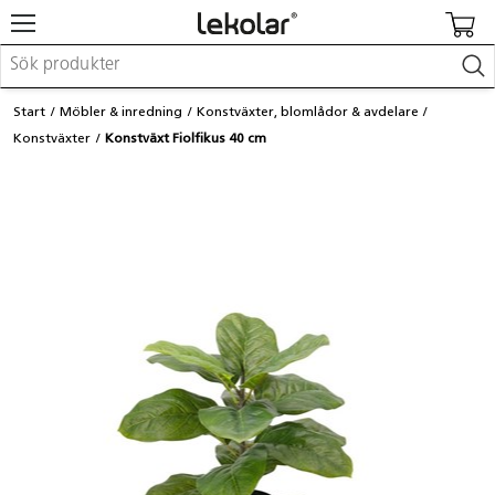
Möbler & inredning
Start
Möbler & inredning
Konstväxter, blomlådor & avdelare
Lekplatsutrustning & utemiljö
Konstväxter
Konstväxt Fiolfikus 40 cm
Skapa
Leka
Lära
Barnvagnar & småbarnsartiklar
Skolförbrukning & kontorsmaterial
Logga in / Registrera dig
Hitta din säljare
Kontakta Lekolar