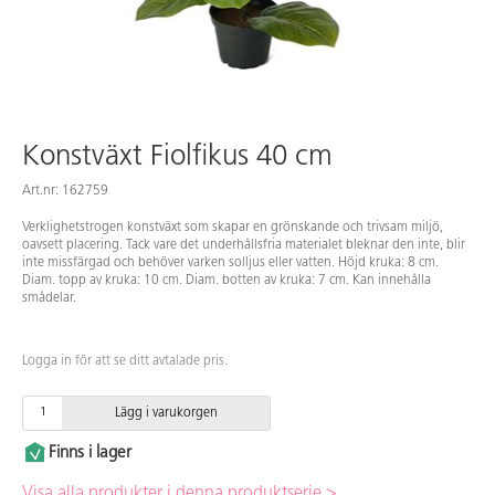
Konstväxt Fiolfikus 40 cm
Art.nr: 162759
Verklighetstrogen konstväxt som skapar en grönskande och trivsam miljö,
oavsett placering. Tack vare det underhållsfria materialet bleknar den inte, blir
inte missfärgad och behöver varken solljus eller vatten. Höjd kruka: 8 cm.
Diam. topp av kruka: 10 cm. Diam. botten av kruka: 7 cm. Kan innehålla
smådelar.
Logga in för att se ditt avtalade pris.
Lägg i varukorgen
Finns i lager
Visa alla produkter i denna produktserie >