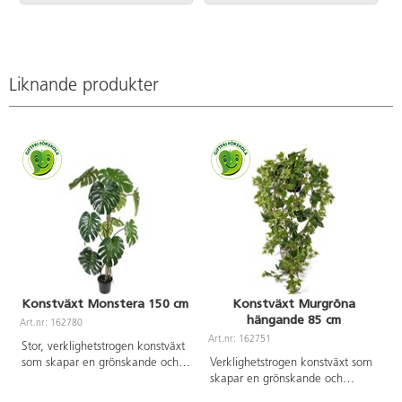
Filttassar.
Filttassar.
Liknande produkter
Konstväxt Monstera 150 cm
Konstväxt Murgröna
hängande 85 cm
Art.nr: 162780
A
Art.nr: 162751
Stor, verklighetstrogen konstväxt
som skapar en grönskande och
Verklighetstrogen konstväxt som
trivsam miljö, oavsett placering.
skapar en grönskande och
Tack vare det underhållsfria
trivsam miljö, oavsett placering.