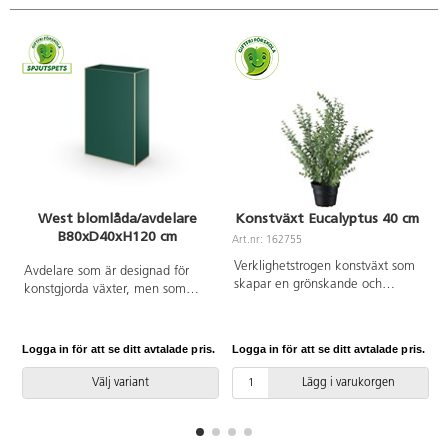
West blomlåda/avdelare
Konstväxt Eucalyptus 40 cm
B80xD40xH120 cm
Art.nr: 162755
A
Verklighetstrogen konstväxt som
Avdelare som är designad för
skapar en grönskande och
konstgjorda växter, men som
trivsam miljö, oavsett placering.
också fungerar som boklåda eller
Tack vare det underhållsfria
annan förvaring. Hyllplanet är 20
materialet bleknar den inte, blir
cm från ovankant. Material
Logga in för att se ditt avtalade pris.
Logga in för att se ditt avtalade pris.
L
inte missfärgad och behöver
spånskiva med laminat. Kantlist i
varken solljus eller vatten. Höjd
plywoodlook. Vändbar. Filttassar.
Välj variant
Lägg i varukorgen
kruka: 8 cm. Diam. topp av
kruka: 10 cm. Diam. botten av
kruka: 7 cm. Kan innehålla
smådelar.