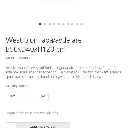
West blomlåda/avdelare
B50xD40xH120 cm
Art.nr: 145309
Avdelare som är designad för konstgjorda växter, men som också fungerar
som boklåda eller annan förvaring. Hyllplanet är 20 cm från ovankant. Material
spånskiva med laminat. Kantlist i plywoodlook. Vändbar. Filttassar.
Välj din variant
Färg
Logga in för att se ditt avtalade pris.
Lägg i varukorgen