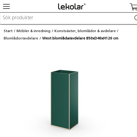
Möbler & inredning
Start
Möbler & inredning
Konstväxter, blomlådor & avdelare
Lekplatsutrustning & utemiljö
Blomlådor/avdelare
West blomlåda/avdelare B50xD40xH120 cm
Skapa
Leka
Lära
Barnvagnar & småbarnsartiklar
Skolförbrukning & kontorsmaterial
Logga in / Registrera dig
Hitta din säljare
Kontakta Lekolar