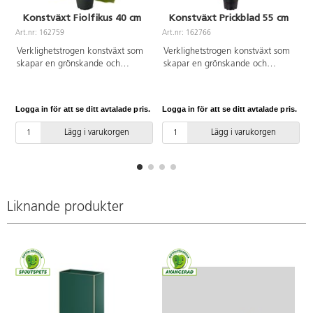
Konstväxt Fiolfikus 40 cm
Konstväxt Prickblad 55 cm
Art.nr: 162759
Art.nr: 162766
A
Verklighetstrogen konstväxt som
Verklighetstrogen konstväxt som
skapar en grönskande och
skapar en grönskande och
trivsam miljö, oavsett placering.
trivsam miljö, oavsett placering.
Tack vare det underhållsfria
Tack vare det underhållsfria
materialet bleknar den inte, blir
materialet bleknar den inte, blir
Logga in för att se ditt avtalade pris.
Logga in för att se ditt avtalade pris.
L
inte missfärgad och behöver
inte missfärgad och behöver
varken solljus eller vatten. Höjd
varken solljus eller vatten. Höjd
Lägg i varukorgen
Lägg i varukorgen
kruka: 8 cm. Diam. topp av
kruka: 9 cm. Diam. topp av
kruka: 10 cm. Diam. botten av
kruka: 11 cm. Diam. botten av
kruka: 7 cm. Kan innehålla
kruka: 8 cm. Kan innehålla
smådelar.
smådelar.
Liknande produkter