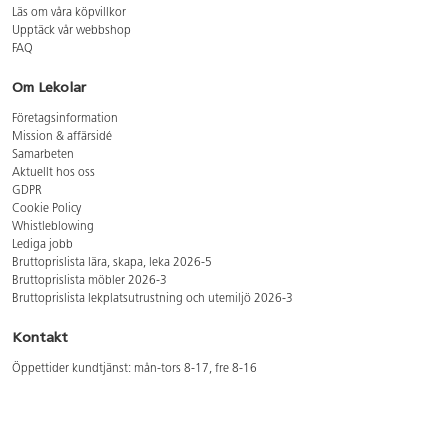
Läs om våra köpvillkor
Upptäck vår webbshop
FAQ
Om Lekolar
Företagsinformation
Mission & affärsidé
Samarbeten
Aktuellt hos oss
GDPR
Cookie Policy
Whistleblowing
Lediga jobb
Bruttoprislista lära, skapa, leka 2026-5
Bruttoprislista möbler 2026-3
Bruttoprislista lekplatsutrustning och utemiljö 2026-3
Kontakt
Öppettider kundtjänst: mån-tors 8-17, fre 8-16
Kundtjänst: 0479-19900
kundtjanst@lekolar.se
Besöksadress: Hallarydsvägen 8, 283 36 Osby