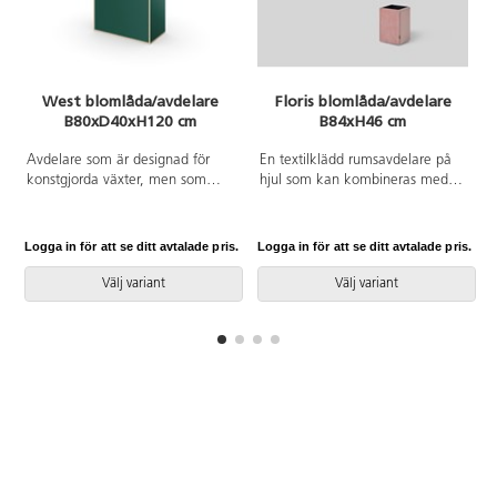
West blomlåda/avdelare
Floris blomlåda/avdelare
B80xD40xH120 cm
B84xH46 cm
Avdelare som är designad för
En textilklädd rumsavdelare på
konstgjorda växter, men som
hjul som kan kombineras med
också fungerar som boklåda eller
växter. Plastinsatsen är utrustad
annan förvaring. Hyllplanet är 20
med infällbara handtag vilket gör
cm från ovankant. Material
att du enkelt kan lyfta ut
Logga in för att se ditt avtalade pris.
Logga in för att se ditt avtalade pris.
L
spånskiva med laminat. Kantlist i
insatsen ur avdelaren. Mått
plywoodlook. Vändbar. Filttassar.
plastinsats:
Välj variant
Välj variant
B24/22xD24/22xH20cm.