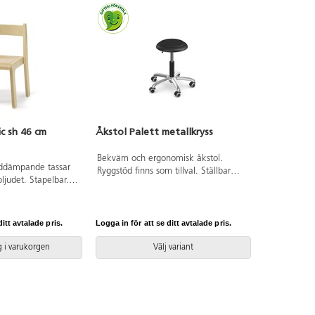
ic sh 46 cm
Åkstol Palett metallkryss
Bekväm och ergonomisk åkstol.
uddämpande tassar
Ryggstöd finns som tillval. Ställbar
ljudet. Stapelbar.
sitthöjd 33–43,5 cm. Totaldiameter på
 Sitthöjd: 46 cm.
sits 32 cm. Totaldiameter på fotkryss
m. Totalbredd 46
50 cm. Aluminiumkryss. Sits i
konstläder med stoppning.
itt avtalade pris.
Logga in för att se ditt avtalade pris.
 i varukorgen
Välj variant