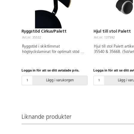
Ryggstöd Cirkus/Palett
Hjul till stol Palett
Art.nr: 35532
Art.nr: 137592
Ryggstöd i skiktlimmat
Hjul till stol Palett art
högtryckslaminat för optimalt stöd av
35540 & 35668. (5st/set
rygg på våra åkstolar Cirkus och
Palett.
Logga in för att se ditt avtalade pris.
Logga in för att se ditt av
Lägg i varukorgen
Lägg i va
Liknande produkter