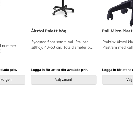
Åkstol Palett hög
Pall Micro Plast
Ryggstöd finns som tillval. Ställbar
Praktisk åkstol klä
ikel nummer
sitthöjd 40–53 cm. Totaldiameter på
Plastram med kall
)
sits 32 cm. Totaldiameter på fotkryss
51 cm regleras med
55 cm. Sits i konstläder med
33 cm. Plastkryss. 
stoppning.
artnr. 80764.
talade pris.
Logga in för att se ditt avtalade pris.
Logga in för att se d
rukorgen
Välj variant
Välj