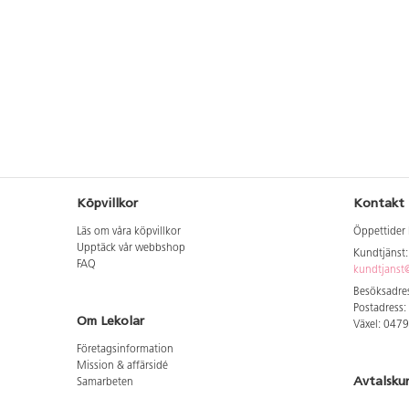
Köpvillkor
Kontakt
Läs om våra köpvillkor
Öppettider 
Upptäck vår webbshop
Kundtjänst
FAQ
kundtjanst@
Besöksadres
Postadress:
Om Lekolar
Växel: 047
Företagsinformation
Mission & affärsidé
Avtalsku
Samarbeten
Aktuellt hos oss