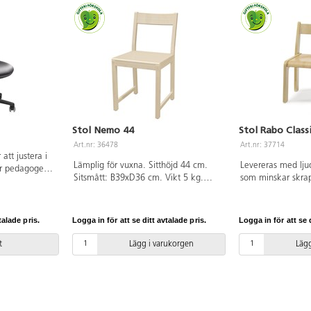
Stol Nemo 44
Stol Rabo Class
Art.nr: 36478
Art.nr: 37714
att justera i
Lämplig för vuxna. Sitthöjd 44 cm.
Levereras med lj
är pedagogen
Sitsmått: B39xD36 cm. Vikt 5 kg.
som minskar skrap
olan. Klädd
Massiv björk.
Lämplig för vuxna.
enkelt att
Sitsmått: 40x40 c
r 60 cm med
cm. Vikt 5,4 kg.
går att vinkla
talade pris.
Logga in för att se ditt avtalade pris.
Logga in för att se d
rader bakåt.
grader framåt
t
Lägg i varukorgen
Lägg
yggmått 37x33