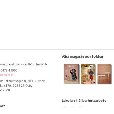
Våra magasin och foldrar
kundtjänst: mån-tors 8-17, fre 8-16
: 0479-19900
lekolar.se
s: Hallarydsvägen 8, 283 36 Osby
 Box 170, S-283 23 Osby
9-19800
Lekolars hållbarhetsarbete
nd?
Hållbarhetsarbete
Hållbarhetsredovisning 2023