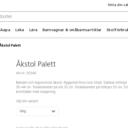
Hitta din sä
Skapa
Leka
Lära
Barnvagnar & småbarnsartiklar
Skolförbru
Åkstol Palett
Åkstol Palett
Art.nr: 35540
Bekväm och ergonomisk åkstol. Ryggstöd finns som tillval. Ställbar sitthöjd
35–44 cm. Totaldiameter på sits 32 cm. Totaldiameter på fotkryss 55 cm. Sits
konstläder med stoppning.
Välj din variant
Färg