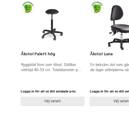
Åkstol Palett hög
Åkstol Luna
Ryggstöd finns som tillval. Ställbar
En bekväm stol som går 
sitthöjd 40–53 cm. Totaldiameter på
de lägre sitthöjderna n
sits 32 cm. Totaldiameter på fotkryss
hjälper barnen på försk
55 cm. Sits i konstläder med
med konstläder som är 
stoppning.
rengöra. Plastkrysset ä
lättrullande hjul. Sitsen 
Logga in för att se ditt avtalade pris.
Logga in för att se ditt av
6 grader framåt och 2 g
Ryggen kan vinklas 12 
Välj variant
Välj varian
och 11 grader bakåt. R
cm.