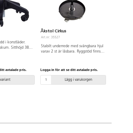
Åkstol Cirkus
Art.nr: 35527
dd i konstläder.
Stabilt underrede med svängbara hjul
skum. Sitthöjd 38–
varav 2 st är låsbara. Ryggstöd finns
 gasfjäder. ø sits:
som tillval. Gasreglering av sitthöjd
Köp till ryggstöd,
38–47 cm. Sits i integralskum.
itt avtalade pris.
Logga in för att se ditt avtalade pris.
 variant
Lägg i varukorgen