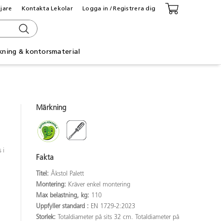
ljare
Kontakta Lekolar
Logga in / Registrera dig
kning & kontorsmaterial
Märkning
 i
Fakta
Titel:
Åkstol Palett
Montering:
Kräver enkel montering
Max belastning, kg:
110
Uppfyller standard :
EN 1729-2:2023
Storlek:
Totaldiameter på sits 32 cm. Totaldiameter på