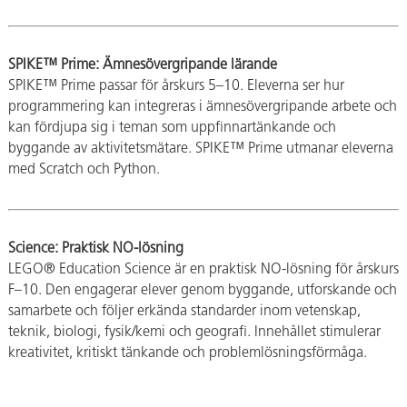
SPIKE™ Prime: Ämnesövergripande lärande
SPIKE™ Prime passar för årskurs 5–10. Eleverna ser hur
programmering kan integreras i ämnesövergripande arbete och
kan fördjupa sig i teman som uppfinnartänkande och
byggande av aktivitetsmätare. SPIKE™ Prime utmanar eleverna
med Scratch och Python.
Science: Praktisk NO-lösning
LEGO® Education Science är en praktisk NO-lösning för årskurs
F–10. Den engagerar elever genom byggande, utforskande och
Få hjälp med LEGO® Education – från frågor
samarbete och följer erkända standarder inom vetenskap,
till kursbokning
teknik, biologi, fysik/kemi och geografi. Innehållet stimulerar
Undrar du vilken LEGO® Education-produkt
kreativitet, kritiskt tänkande och problemlösningsförmåga.
som passar din undervisning eller hur våra
lärarresurser är anpassade till LK20? Vill du
veta mer, beställa material eller boka en kurs