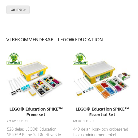
Läs mer >
VI REKOMMENDERAR - LEGO® EDUCATION
LEGO® Education SPIKE™
LEGO® Education SPIKE™
Prime set
Essential Set
Art.nr: 111971
Art.nr: 131852
528 delar. LEGO® Education
449 delar. Ikon- och ordbaserad
SPIKE™ Prime Set är ett verktyg
blockkodning med enkel