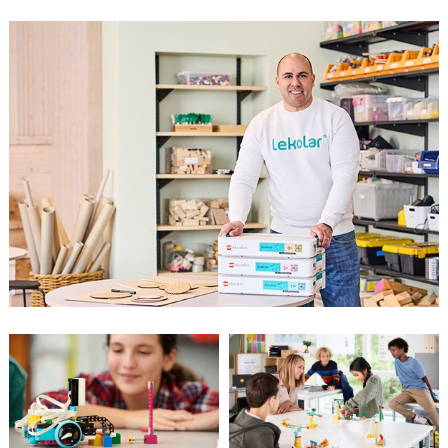
för ditt lärarlag? Kontakta mig för
vägledning, inspiration och praktiska tips –
jag hjälper dig hela vägen!
Vänliga hälsningar,
Richard Duncan
Pedagogisk expert och LEGO®Academy
Teacher Trainer
070 - 091 29 05 | richard.duncan@hos.se