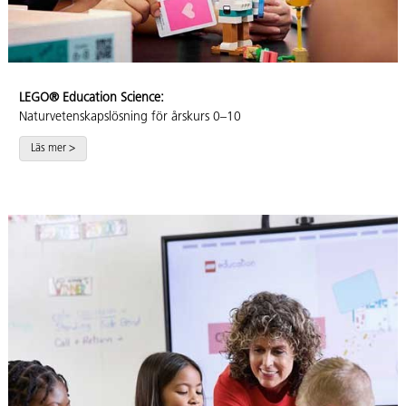
Engagemang i klassrummet
LEGO® Education har genomfört en global
undersökning bland över 6 000 skolledare,
LEGO® Education Science:
lärare, föräldrar och elever för att ta reda på
Naturvetenskapslösning för årskurs 0–10
vad som engagerar, inspirerar och bygger
Läs mer >
självförtroende hos både elever och lärare.
• Utnyttja kraften i elevsamarbete genom
praktiskt och utforskande lärande
• Engagera hela eleven för att främja
akademisk utveckling
• Stärka lärarna med kontinuerligt stöd
• Skapa en lekfull kultur som gör lärande
motiverande och meningsfullt
Ladda ner rapporten >