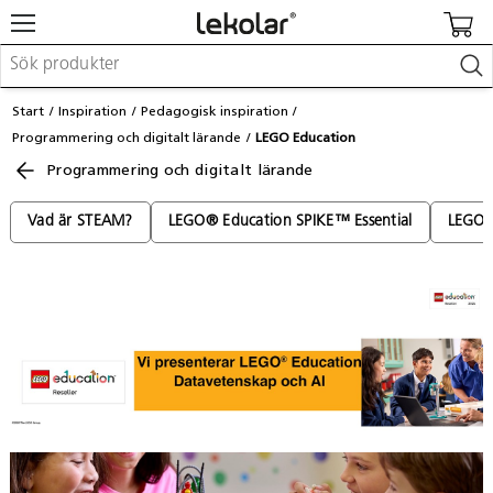
Möbler & inredning
Start
Inspiration
Pedagogisk inspiration
Lekplatsutrustning & utemiljö
Programmering och digitalt lärande
LEGO Education
Skapa
Programmering och digitalt lärande
Leka
Lära
Barnvagnar & småbarnsartiklar
Vad är STEAM?
LEGO® Education SPIKE™ Essential
LEGO®
Skolförbrukning & kontorsmaterial
Logga in / Registrera dig
Hitta din säljare
Kontakta Lekolar