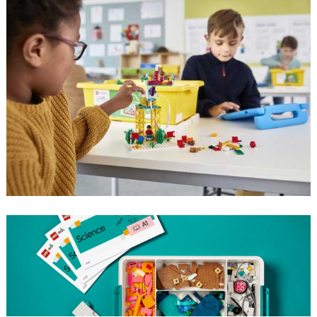
verktyg för att väcka nyfikenhet och aktivt
engagemang hos eleverna. Gör ditt klassrum
till en plats där lärandet verkligen blir
levande!
Till lärarresurserna >