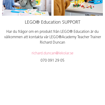
språkfärdigheter. Vi
tillhandahåller också
utvärderingsmatriser och videor
för att stödja lärare. Material:
ABS. PVC-fri. Från 6 år.
LEGO® Education SUPPORT
Har du frågor om en produkt från LEGO® Education är du
välkommen att kontakta vår LEGO®Academy Teacher Trainer
Richard Duncan
richard.duncan@lekolar.se
070 091 29 05