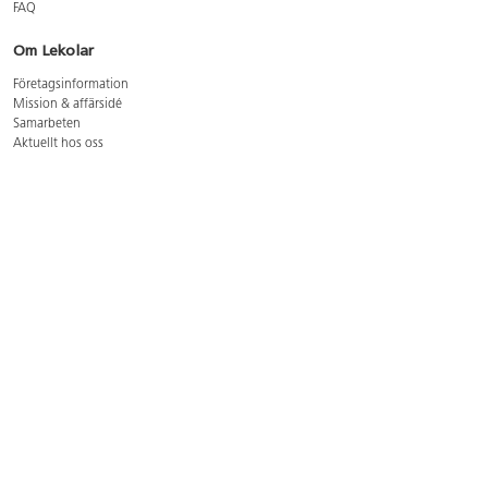
FAQ
Om Lekolar
Företagsinformation
Mission & affärsidé
Samarbeten
Aktuellt hos oss
GDPR
Cookie Policy
Whistleblowing
Lediga jobb
Bruttoprislista lära, skapa, leka 2026-5
Bruttoprislista möbler 2026-3
Bruttoprislista lekplatsutrustning och utemiljö 2026-3
Kontakt
Öppettider kundtjänst: mån-tors 8-17, fre 8-16
Kundtjänst: 0479-19900
kundtjanst@lekolar.se
Besöksadress: Hallarydsvägen 8, 283 36 Osby
Postadress: Box 170, S-283 23 Osby
Växel: 0479-19800