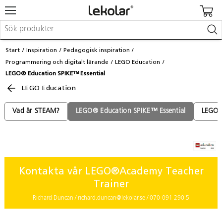
Möbler & inredning
Start
Inspiration
Pedagogisk inspiration
Lekplatsutrustning & utemiljö
Programmering och digitalt lärande
LEGO Education
Skapa
LEGO® Education SPIKE™ Essential
Leka
Lära
LEGO Education
Barnvagnar & småbarnsartiklar
Skolförbrukning & kontorsmaterial
Vad är STEAM?
LEGO® Education SPIKE™ Essential
LEGO®
Logga in / Registrera dig
Hitta din säljare
Kontakta vår LEGO®Academy Teacher
Kontakta Lekolar
Trainer
Richard Duncan / richard.duncan@lekolar.se / 070-091 290 5