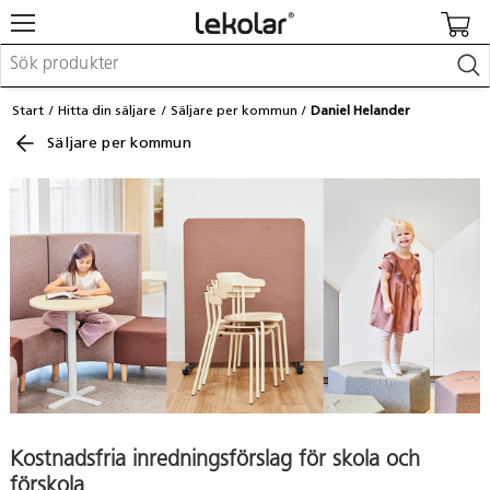
Möbler & inredning
Start
Hitta din säljare
Säljare per kommun
Daniel Helander
Lekplatsutrustning & utemiljö
Säljare per kommun
Skapa
Leka
Lära
Barnvagnar & småbarnsartiklar
Skolförbrukning & kontorsmaterial
Logga in / Registrera dig
Hitta din säljare
Kontakta Lekolar
Kostnadsfria inredningsförslag för skola och
förskola