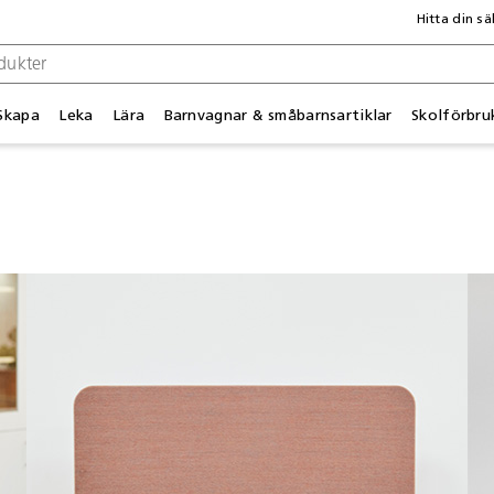
Hitta din sä
Skapa
Leka
Lära
Barnvagnar & småbarnsartiklar
Skolförbru