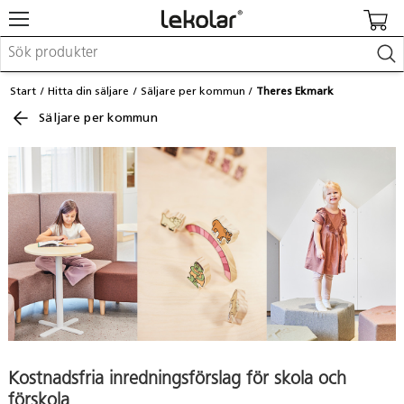
Möbler & inredning
Start
Hitta din säljare
Säljare per kommun
Theres Ekmark
Lekplatsutrustning & utemiljö
Säljare per kommun
Skapa
Leka
Lära
Barnvagnar & småbarnsartiklar
Skolförbrukning & kontorsmaterial
Logga in / Registrera dig
Hitta din säljare
Kontakta Lekolar
Kostnadsfria inredningsförslag för skola och
förskola