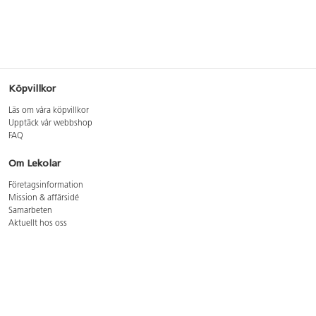
Köpvillkor
Läs om våra köpvillkor
Upptäck vår webbshop
FAQ
Om Lekolar
Företagsinformation
Mission & affärsidé
Samarbeten
Aktuellt hos oss
GDPR
Cookie Policy
Whistleblowing
Lediga jobb
Bruttoprislista lära, skapa, leka 2026-5
Bruttoprislista möbler 2026-3
Bruttoprislista lekplatsutrustning och utemiljö 2026-3