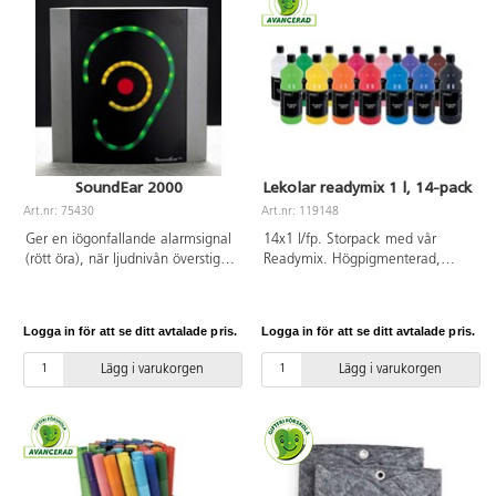
Färger som ingår är primärgul,
primärröd, primärblå, grön, svart
och vit. Komplettera med vår
praktiska pump 162437. PVC-fri.
SoundEar 2000
Lekolar readymix 1 l, 14-pack
Art.nr: 75430
Art.nr: 119148
Ger en iögonfallande alarmsignal
14x1 l/fp. Storpack med vår
(rött öra), när ljudnivån överstiger
Readymix. Högpigmenterad,
de av er givna gränserna. Du kan
vattenbaserad täckfärg. Torkar
enkelt själv ställa in bullernivån i
snabbt med matt yta och har god
16 olika steg mellan 40 och 115
täckförmåga. Innan färgen torkat
Logga in för att se ditt avtalade pris.
Logga in för att se ditt avtalade pris.
dB med hjälp av en ratt på
är den vattenlöslig men blir
baksidan. SoundEar® 2000
sedan nästan vattenfast. Färgen
Lägg i varukorgen
Lägg i varukorgen
varnar med gult öra strax innan
kan användas på de flesta
bullergränsen är nådd och
underlag. Torktid ca 20 min.
hanterar en yta på 20-25 m².
Färger som ingår är primärgul,
Ansluts till ett vanligt nätuttag
ljusgul, orange, röd, primärröd,
med den medföljande
lila, primärblå, himmelsblå,
transformatorn Mått:
ljusgrön, grön, brun, rosa, svart