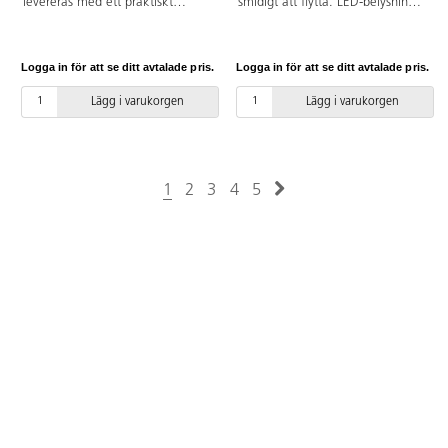
levereras med ett praktiskt
smidigt att flytta. LED-belysning
förvaringsnät, perfekt för olika
med brinntid på 50 000 timmar,
rastaktiviteter och en aktiv
3 olika ljusstyrkor (man får hålla
skoldag. Innehåller 6
knappen intryckt i 3-4 sekunder
Logga in för att se ditt avtalade pris.
Logga in för att se ditt avtalade pris.
basketbollar, 6 fotbollar stl. 4 och
innan det skiftar). Adapter ingår.
6 gummibollar ø 21,5 cm. Bollar
Ljusbordet är 5v, lågvolt.
Lägg i varukorgen
Lägg i varukorgen
av gummikonstruktion som tål
Magnetkoppling. Mått:
hårt slitage, speciellt framtagna
65x45 cm, betraktningsyta
för att klara förskolans och
58,5x41 cm. Vikt 3 kg. Material:
skolans hårda krav både på grus
akryl. PVC-fri.
och asfalt. Butylblåsa. OBS! För
1
2
3
4
5
att bollen skall hålla så länge
som möjligt är det viktigt att
pumpa den rätt, se pdf. PVC-fri.
Passar från 3 år.