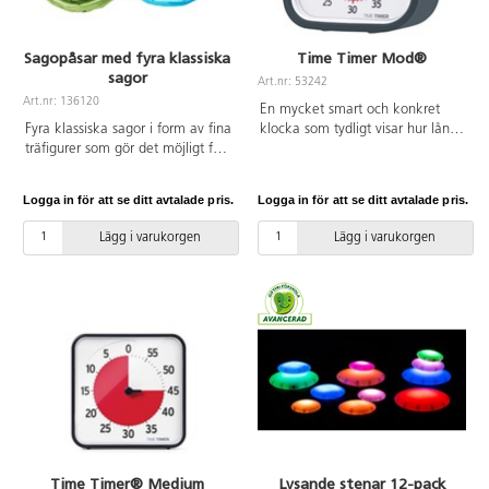
märkta. PVC-fri. Från 3 år.
Sagopåsar med fyra klassiska
Time Timer Mod®
sagor
Art.nr: 53242
Art.nr: 136120
En mycket smart och konkret
Fyra klassiska sagor i form av fina
klocka som tydligt visar hur lång
träfigurer som gör det möjligt för
tid man har på sig, eller hur lång
barnen att återberätta och spela
tid det är kvar. Ställ in det röda
upp historien under självstyrd
fältet på önskad tid, t.ex. 30 min,
Logga in för att se ditt avtalade pris.
Logga in för att se ditt avtalade pris.
ledning samt utforska andra
det röda fältet minskar sedan i
versioner som de skapar själva.
klockans riktning. Inställningsbar
Lägg i varukorgen
Lägg i varukorgen
De kan även användas av
0–60 min. Perfekt att använda i
pedagogen för att få mer liv i
en mindre grupp, vid datorn, eller
berättandet. Innehåll: Rödluvan,
när man vill utföra olika uppgifter
Tre små grisar, Tre bockarna
på viss tid. 1 st AA-batteri krävs,
Bruse och Guldlock. Förvaras i
ingår ej. På/av-knapp för alarm
mjuk satinpåse som kan hängas
på baksidan. Mått: 9x9 cm.
på väggen. Blandade färger på
Material: ABS och PC.
påsarna och färgvariationer och
dubbletter kan förekomma. PVC-
fri. Från 3 år.
Time Timer® Medium
Lysande stenar 12-pack