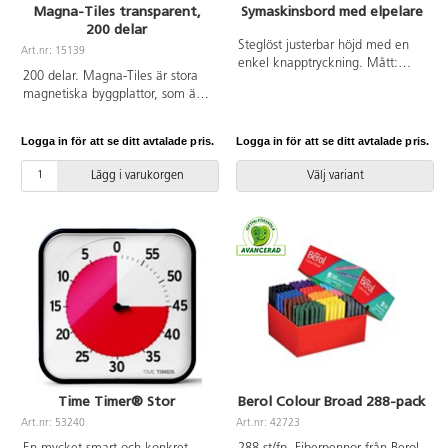
Magna-Tiles transparent,
Symaskinsbord med elpelare
200 delar
Steglöst justerbar höjd med en
Art.nr: 15139
enkel knapptryckning. Mått:
200 delar. Magna-Tiles är stora
120x60x90 cm. Kräver ett
magnetiska byggplattor, som är
tvåvägs eluttag. Skiva i
riktigt roliga att bygga med.
antracitgrå linoleum eller
Stora och små, tre- och
björkfärgat högtryckslaminat.
Logga in för att se ditt avtalade pris.
Logga in för att se ditt avtalade pris.
fyrkantiga transparenta färgade
Stativfärg silver RAL9006.
plattor som drar sig till varandra
Lägg i varukorgen
Välj variant
när barnen bygger. Innehåller tre
olika trianglar och två olika
kvadratiska former. Av ABS.
PVC-fri. Från 3 år.
Time Timer® Stor
Berol Colour Broad 288-pack
Art.nr: 53240
Art.nr: 42723