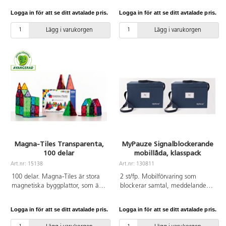
tålig och åtsittande spets.
tålig och åtsittande spets.
Logga in för att se ditt avtalade pris.
Logga in för att se ditt avtalade pris.
Spetsen går inte att trycka in i
Spetsen går inte att trycka in i
pennan. Ventilerad huv med
pennan. Ventilerad huv med
Lägg i varukorgen
Lägg i varukorgen
säkerhetsplugg som gör den
säkerhetsplugg som gör den
kvävningssäker. Linjebredd från
kvävningssäker. Linjebredd från
1,3 mm. Spetsbredd 5 mm.
0,6 mm. Spetsbredd 2,8 mm.
Vattenbaserat bläck som går lätt
Vattenbaserat bläck som går lätt
att tvätta av från de flesta
att tvätta av från de flesta
textilier i maskintvätt 40 °C.
textilier i maskintvätt 40 °C.
Tvättas av från huden med tvål
Tvättas av från huden med tvål
och vatten. Tjocklek penna:
och vatten. Förpackning gjord av
13 mm. Tjocklek spets: 5 mm.
återvunnen plast. PVC-fri. Från 3
Förpackning gjord av återvunnen
år.
plast. PVC-fri. Från 3 år.
Magna-Tiles Transparenta,
MyPauze Signalblockerande
100 delar
mobillåda, klasspack
Art.nr: 15138
Art.nr: 130811
100 delar. Magna-Tiles är stora
2 st/fp. Mobilförvaring som
magnetiska byggplattor, som är
blockerar samtal, meddelanden,
riktigt roliga att bygga med.
notifikationer, vibrationer, wifi,
Stora och små, tre- och
Bluetooth, GPS RFID etc. Ni
Logga in för att se ditt avtalade pris.
Logga in för att se ditt avtalade pris.
fyrkantiga transparenta färgade
slipper alla störande mobilljud
plattor som drar sig till varandra
även om eleverna inte satt på