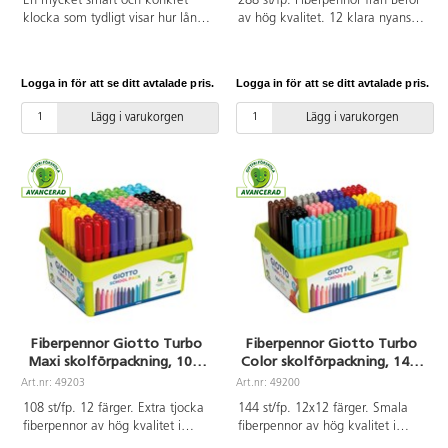
En mycket smart och konkret
288 st/fp. Fiberpennor från Berol
klocka som tydligt visar hur lång
av hög kvalitet. 12 klara nyanser,
tid man har på sig, eller hur lång
24 pennor av varje färg.
tid det är kvar. Ställ in det röda
Innehåller gul, orange, röd, rosa,
fältet på önskad tid, t.ex. 30 min.
lila, blå, mörkblå, ljusgrön, grön,
Logga in för att se ditt avtalade pris.
Logga in för att se ditt avtalade pris.
Det röda fältet minskar sedan i
grå, brun, svart. Tålig, bred och
klockans riktning. Inställningsbar
rundad spets. Flödigt bläck som
Lägg i varukorgen
Lägg i varukorgen
från 0-60 min. Denna stora
passar färgläggning av lite större
modell passar utmärkt att hänga
ytor och inte blöder igenom
på väggen eller helt fristående i
ritpapper. Ventilerad huv och
klassrummet. Den har även en
pennkropp av plast, i samma
magnetisk baksida. 1 st AA-
nyanser som bläcket. Pennan
batteri krävs, ingår ej. På/av-
kan ligga utan huv i upp till två
knapp för alarm på baksidan.
veckor utan att torka ut.
Mått: 30x30 cm. Material: ABS
Linjebredd 1,2 mm. Längd
och PC.
135 mm. ø 11 mm. CE-märkta.
PVC-fri. Från 3 år.
Fiberpennor Giotto Turbo
Fiberpennor Giotto Turbo
Maxi skolförpackning, 108-
Color skolförpackning, 144-
pack
pack
Art.nr: 49203
Art.nr: 49200
108 st/fp. 12 färger. Extra tjocka
144 st/fp. 12x12 färger. Smala
fiberpennor av hög kvalitet i
fiberpennor av hög kvalitet i
intensiva färger med en extra
intensiva färger med en extra