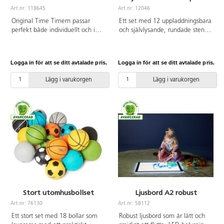
Art.nr: 118645
Art.nr: 12046
Original Time Timern passar
Ett set med 12 uppladdningsbara
perfekt både individuellt och i
och självlysande, rundade stenar
grupp. Kan användas stående på
som kan staplas, rullas och
bord eller hängas på vägg. Den
sorteras. En bra resurs för
har även en magnetisk baksida.
sensorisk upplevelse och ett nytt
Logga in för att se ditt avtalade pris.
Logga in för att se ditt avtalade pris.
På/av-knapp för alarm på
sätt att uppmuntra barn att
baksidan. Mått: 19x19 cm.
experimentera. Välj att visa ett
Lägg i varukorgen
Lägg i varukorgen
Material: ABS och PC.
spektrum av färger som ändras
automatiskt, eller ställ in på en
av de 7 olika fasta färgerna. Gör
ett vanligt rum till ett sinnesrum
och en kreativ lärmiljö på nolltid.
Lyser i ca 10–12 timmar efter
laddning. 3 olika storlekar, mått:
ø 4,5–15 cm. Av ABS. PVC-fri.
Från 1 år.
Stort utomhusbollset
Ljusbord A2 robust
Art.nr: 76130
Art.nr: 58112
Ett stort set med 18 bollar som
Robust ljusbord som är lätt och