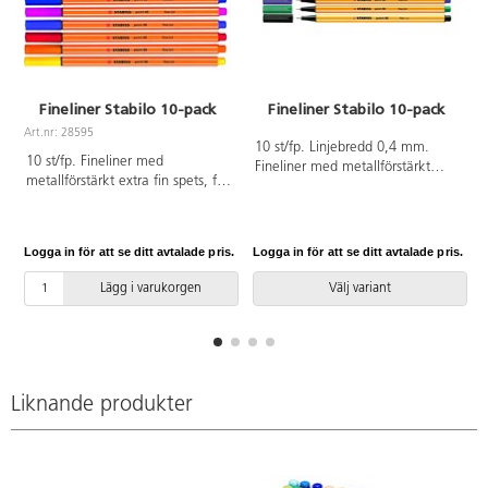
Fineliner Stabilo 10-pack
Fineliner Stabilo 10-pack
Art.nr: 28595
10 st/fp. Linjebredd 0,4 mm.
A
10 st/fp. Fineliner med
Fineliner med metallförstärkt
metallförstärkt extra fin spets, för
extra fin spets, för skrivning,
skrivning, teckning och
teckning och skissering, då den
skissering. Vattenbaserat luktfritt
ger ett exakt streck.
bläck. Skrivlängd ca 2 000 m.
Vattenbaserat luktfritt bläck.
Logga in för att se ditt avtalade pris.
Logga in för att se ditt avtalade pris.
L
Pennkropp och lock i polypropen.
Skrivlängd ca 2 000 m.
Från 3 år.
Pennkropp och lock i polypropen.
Lägg i varukorgen
Välj variant
Liknande produkter