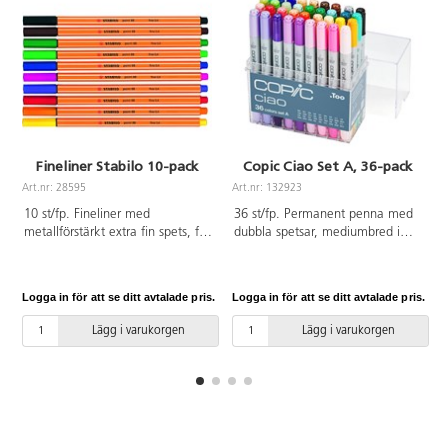
Fineliner Stabilo 10-pack
Copic Ciao Set A, 36-pack
Art.nr: 28595
Art.nr: 132923
A
10 st/fp. Fineliner med
36 st/fp. Permanent penna med
metallförstärkt extra fin spets, för
dubbla spetsar, mediumbred i
skrivning, teckning och
ena änden och pensel i den
skissering. Vattenbaserat luktfritt
andra. Påfyllningsbar och
bläck. Skrivlängd ca 2 000 m.
utbytbar spets. 36 olika färger.
Logga in för att se ditt avtalade pris.
Logga in för att se ditt avtalade pris.
L
Pennkropp och lock i polypropen.
Från 3 år.
Lägg i varukorgen
Lägg i varukorgen