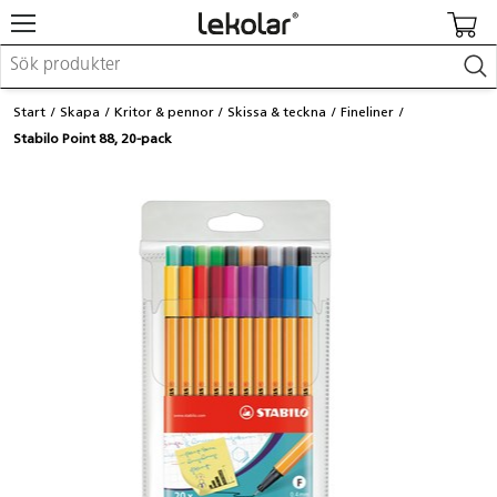
Möbler & inredning
Start
Skapa
Kritor & pennor
Skissa & teckna
Fineliner
Lekplatsutrustning & utemiljö
Stabilo Point 88, 20-pack
Skapa
Leka
Lära
Barnvagnar & småbarnsartiklar
Skolförbrukning & kontorsmaterial
Logga in / Registrera dig
Hitta din säljare
Kontakta Lekolar