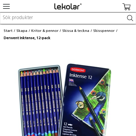
Möbler & inredning
Start
Skapa
Kritor & pennor
Skissa & teckna
Skisspennor
Lekplatsutrustning & utemiljö
Derwent Inktense, 12-pack
Skapa
Leka
Lära
Barnvagnar & småbarnsartiklar
Skolförbrukning & kontorsmaterial
Logga in / Registrera dig
Hitta din säljare
Kontakta Lekolar