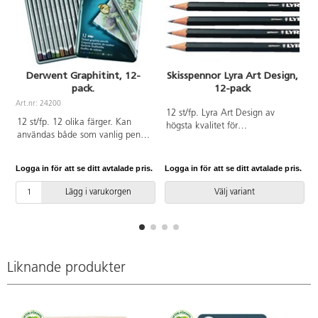
Derwent Graphitint, 12-
Skisspennor Lyra Art Design,
pack.
12-pack
Art.nr: 24200
A
12 st/fp. Lyra Art Design av
12 st/fp. 12 olika färger. Kan
högsta kvalitet för
användas både som vanlig penna
blyertsteckning och teknisk
och som akvarellpenna.
ritning. Pappask.
Levereras i plåtask.
Logga in för att se ditt avtalade pris.
Logga in för att se ditt avtalade pris.
L
Lägg i varukorgen
Välj variant
Liknande produkter