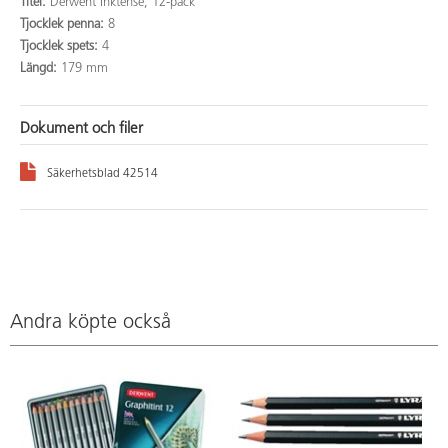
Titel:
Derwent Inktense, 12-pack
Tjocklek penna:
8
Tjocklek spets:
4
Längd:
179 mm
Dokument och filer
Säkerhetsblad 42514
Andra köpte också