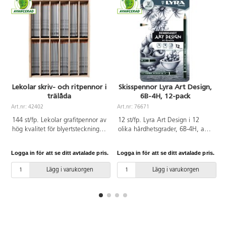
Lekolar skriv- och ritpennor i
Skisspennor Lyra Art Design,
trälåda
6B-4H, 12-pack
Art.nr: 42402
Art.nr: 76671
144 st/fp. Lekolar grafitpennor av
12 st/fp. Lyra Art Design i 12
hög kvalitet för blyertsteckning
olika hårdhetsgrader, 6B-4H, av
och teknisk ritning. Ingår
högsta kvalitet för
hårdhetsgraderna 8B-2B, B, HB,
blyertsteckning och teknisk
Logga in för att se ditt avtalade pris.
Logga in för att se ditt avtalade pris.
L
F, H och 2H. 12 st pennor av
ritning. Levereras i ett metalletui.
varje hårdhetsgrad. Levereras i
Lägg i varukorgen
Lägg i varukorgen
trälåda. PVC-fri.