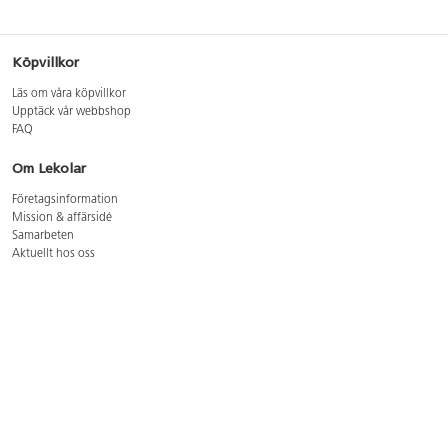
Köpvillkor
Läs om våra köpvillkor
Upptäck vår webbshop
FAQ
Om Lekolar
Företagsinformation
Mission & affärsidé
Samarbeten
Aktuellt hos oss
GDPR
Cookie Policy
Whistleblowing
Lediga jobb
Bruttoprislista lära, skapa, leka 2026-5
Bruttoprislista möbler 2026-3
Bruttoprislista lekplatsutrustning och utemiljö 2026-3
Kontakt