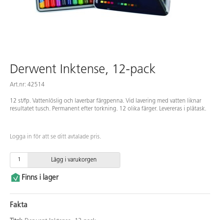
Derwent Inktense, 12-pack
Art.nr: 42514
12 st/fp. Vattenlöslig och laverbar färgpenna. Vid lavering med vatten liknar
resultatet tusch. Permanent efter torkning. 12 olika färger. Levereras i plåtask.
Logga in för att se ditt avtalade pris.
Lägg i varukorgen
Finns i lager
Fakta