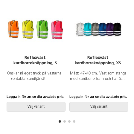
Reflexväst
Reflexväst
kardborreknäppning, S
kardborreknäppning, XS
Önskar ni eget tryck på västarna
Mått: 47x40 cm. Väst som stängs
– kontakta kundtjänst!
med kardborre fram och har ögla
för upphängning. Testad och
godkänd enligt standard EN
17353. Säkerhetsprodukt vars
Logga in för att se ditt avtalade pris.
Logga in för att se ditt avtalade pris.
L
funktion försämras när den blir
smutsig. Rekommenderad
Välj variant
Välj variant
livslängd är 3 år men bör
undersökas årligen. Ej avsedd för
lek. Se storleksguide innan order.
Av polyester. Tvättas i 40 °C.