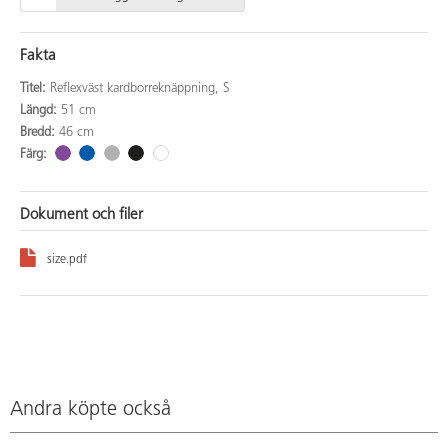
Fakta
Titel:
Reflexväst kardborreknäppning, S
Längd:
51 cm
Bredd:
46 cm
Färg:
Dokument och filer
size.pdf
Andra köpte också