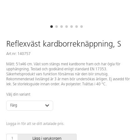
Reflexväst kardborreknäppning, S
Art.nr: 140757
Mått: 51x46 cm. Väst som stängs med kardborre fram och har ögla för
upphängning. Testad och godkänd enligt standard EN 17353.
Säkerhetsprodukt vars funktion försämras när den blir smutsig.
Rekommenderad livslängd är 3 år men bör undersökas årligen. Ej avsedd för
lek. Se storleksguide innan order. Av polyester. Tvättas i 40 °C.
Välj din variant
Färg
Logga in för att se ditt avtalade pris.
Lägg i varukorgen