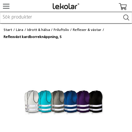
Möbler & inredning
Start
Lära
Idrott & hälsa
Friluftsliv
Reflexer & västar
Lekplatsutrustning & utemiljö
Reflexväst kardborreknäppning, S
Skapa
Leka
Lära
Barnvagnar & småbarnsartiklar
Skolförbrukning & kontorsmaterial
Logga in / Registrera dig
Hitta din säljare
Kontakta Lekolar