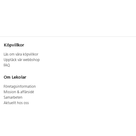
Köpvillkor
Läs om våra köpvillkor
Upptäck vår webbshop
FAQ
Om Lekolar
Företagsinformation
Mission & affärsidé
Samarbeten
Aktuellt hos oss
GDPR
Cookie Policy
Whistleblowing
Lediga jobb
Bruttoprislista lära, skapa, leka 2026-5