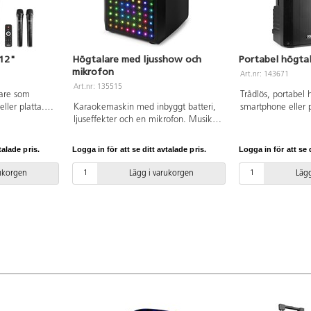
 12"
Högtalare med ljusshow och
Portabel högtal
mikrofon
Art.nr: 143671
Art.nr: 135515
lare som
Trådlös, portabel 
ller platta.
Karaokemaskin med inbyggt batteri,
smartphone eller p
ande
ljuseffekter och en mikrofon. Musik
två tillhörande mi
 eller annan
strömmas via Bluetooth. Kan även
mixer eller annan 
 Inbyggd
användas som en bärbar
Bluetooth. Inbygg
talade pris.
Logga in för att se ditt avtalade pris.
Logga in för att se d
, digital LCD-
Bluetoothhögtalare. Subwoofer och
(USB), digital LCD
r, gitarr-,
ekoeffekt. 2 mikrofoningångar 6,35
equalizer, gitarr-,
rukorgen
Lägg i varukorgen
Lägg
oningångar
mm uttag. Mått: 190x160x265 mm.
mikrofoningångar
järrkontroll
Vikt 1,65 kg. Uteffekt: Max 50 W.
(XLR). Fjärrkontro
nput: 3,5 mm,
Frekvens 30 Hz-20 000 Hz.
NL2). Input: 3,5
R (3 stift).
USB och XLR (3 sti
tt:
stift). Mått: L3