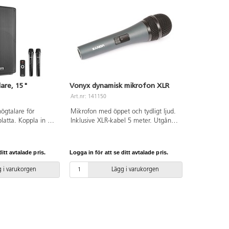
are, 15"
Vonyx dynamisk mikrofon XLR
Art.nr: 141150
högtalare för
Mikrofon med öppet och tydligt ljud.
latta. Koppla in de
Inklusive XLR-kabel 5 meter. Utgång
krofonerna, en
XLR (3-stift). Frekvens 50-15 000 Hz.
ljudkälla via
Mått: 187x50 mm. Vikt 600 g.
d multimediaspelare
itt avtalade pris.
Logga in för att se ditt avtalade pris.
-display, inbyggd
 stereo line- och
 i varukorgen
Lägg i varukorgen
 samt mix output
ll och kabel (4 m
 mm, 6,3 mm, RCA,
ft). Output: XLR (3
60xB420xH680 mm.