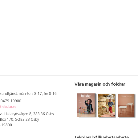
Våra magasin och foldrar
kundtjänst: mån-tors 8-17, fre 8-16
: 0479-19900
lekolar.se
s: Hallarydsvägen 8, 283 36 Osby
 Box 170, S-283 23 Osby
9-19800
Lekolars hållbarhetsarbete