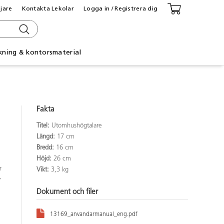
ljare
Kontakta Lekolar
Logga in / Registrera dig
kning & kontorsmaterial
Fakta
Titel:
Utomhushögtalare
Längd:
17 cm
Bredd:
16 cm
Höjd:
26 cm
r
Vikt:
3,3 kg
,
Dokument och filer
13169_anvandarmanual_eng.pdf