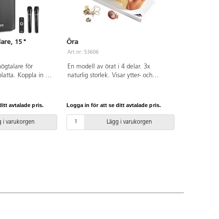
are, 15"
Öra
Art.nr: 53606
högtalare för
En modell av örat i 4 delar. 3x
latta. Koppla in de
naturlig storlek. Visar ytter- och
krofonerna, en
inneröra. Avtagbar trumhinna med
ljudkälla via
hammare och städ, delbart
d multimediaspelare
labyrintsystem samt stigbygel. Av hög
itt avtalade pris.
Logga in för att se ditt avtalade pris.
-display, inbyggd
kvalitet.
 stereo line- och
 i varukorgen
Lägg i varukorgen
 samt mix output
ll och kabel (4 m
 mm, 6,3 mm, RCA,
ft). Output: XLR (3
60xB420xH680 mm.