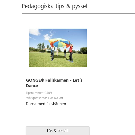
L37xB27xH50 cm. Vikt 9,85 kg.
Pedagogiska tips & pyssel
GONGE® Fallskärmen - Let´s
Dance
Tipsnummer: 9409
Svårighetsgrad: Ganska lätt
Dansa med fallskärmen
Läs & beställ