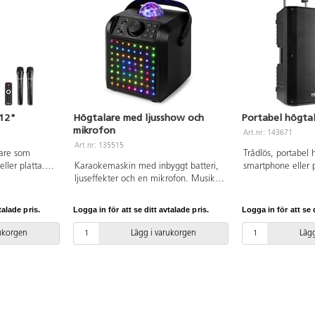
 12"
Högtalare med ljusshow och
Portabel högtal
mikrofon
Art.nr: 143671
Art.nr: 135515
lare som
Trådlös, portabel 
ller platta.
Karaokemaskin med inbyggt batteri,
smartphone eller p
ande
ljuseffekter och en mikrofon. Musik
två tillhörande mi
 eller annan
strömmas via Bluetooth. Kan även
mixer eller annan 
 Inbyggd
användas som en bärbar
Bluetooth. Inbygg
talade pris.
Logga in för att se ditt avtalade pris.
Logga in för att se d
, digital LCD-
Bluetoothhögtalare. Subwoofer och
(USB), digital LCD
r, gitarr-,
ekoeffekt. 2 mikrofoningångar 6,35
equalizer, gitarr-,
rukorgen
Lägg i varukorgen
Lägg
oningångar
mm uttag. Mått: 190x160x265 mm.
mikrofoningångar
järrkontroll
Vikt 1,65 kg. Uteffekt: Max 50 W.
(XLR). Fjärrkontro
nput: 3,5 mm,
Frekvens 30 Hz-20 000 Hz.
NL2). Input: 3,5
R (3 stift).
USB och XLR (3 sti
tt:
stift). Mått: L3