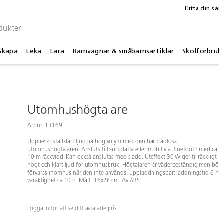
Hitta din sä
Skapa
Leka
Lära
Barnvagnar & småbarnsartiklar
Skolförbru
Utomhushögtalare
Art.nr: 13169
Upplev kristallklart ljud på hög volym med den här trådlösa
utomhushögtalaren. Ansluts till surfplatta eller mobil via Bluetooth med ca
10 m räckvidd. Kan också anslutas med sladd. Uteffekt 30 W ger tillräckligt
högt och klart ljud för utomhusbruk. Högtalaren är väderbeständig men bö
förvaras inomhus när den inte används. Uppladdningsbar: laddningstid 6 h
varaktighet ca 10 h. Mått: 16x26 cm. Av ABS.
Logga in för att se ditt avtalade pris.