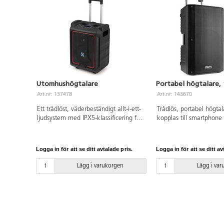
Utomhushögtalare
Portabel högtalare,
Art.nr: 137478
Art.nr: 143670
Ett trådlöst, väderbeständigt allt-i-ett-
Trådlös, portabel högta
ljudsystem med IPX5-klassificering för
kopplas till smartphone e
inom- och utomhusbruk. Kraftfullt ljud
Koppla in de två tillhör
tack vare 2-vägs högtalarsystem med
mikrofonerna, en mixer
8" bashögtalare och 3"
ljudkälla via Bluetooth.
Logga in för att se ditt avtalade pris.
Logga in för att se ditt av
diskanthögtalare. Inbyggt
multimediaspelare (USB)
uppladdningsbart litiumjonbatteri som
display, inbyggd equalize
Lägg i varukorgen
Lägg i va
håller upp till 10 timmar mellan
stereo line- och mikrof
laddningarna. Bär i handtag eller dra
samt mix output (XLR). F
ut teleskophandtaget och dra på
och kabel (4 m NL2). I
hjulen. Ingångsanslutningar: 3,5 mm,
6,3 mm, RCA, USB och XL
RCA, USB, Bluetooth. 6,3 mm mik in.
Output: XLR (3 stift). Må
Vår mikrofon 141150 passar. Mått:
L315xB380xH595 mm.