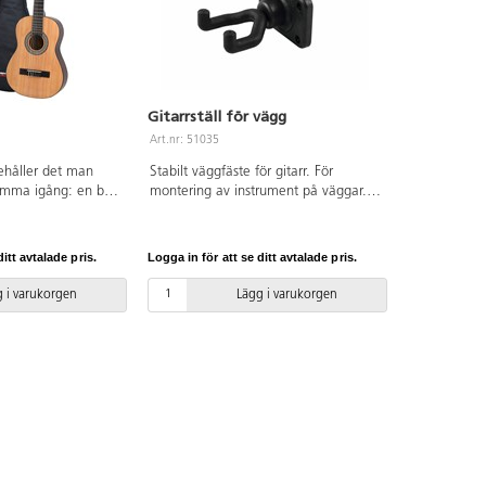
Gitarrställ för vägg
Art.nr: 51035
ehåller det man
Stabilt väggfäste för gitarr. För
omma igång: en bra
montering av instrument på väggar.
äska, gitarrbok på
Vridbart huvud med skumstoppning.
gsapparat, extra
Lämplig för stränginstrument, men
trum. Mått: 93 cm
även för andra användningsområden.
itt avtalade pris.
Logga in för att se ditt avtalade pris.
år.
Mått mellan stagen 7,5 cm. Vikt 0,24
kg.
 i varukorgen
Lägg i varukorgen