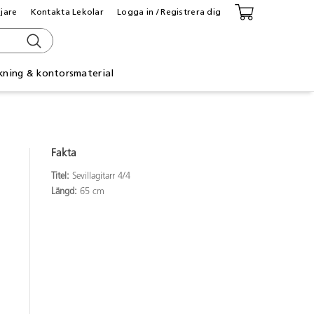
ljare
Kontakta Lekolar
Logga in / Registrera dig
kning & kontorsmaterial
Fakta
Titel:
Sevillagitarr 4/4
Längd:
65 cm