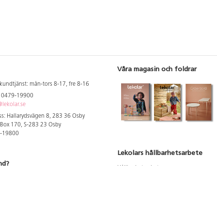
Våra magasin och foldrar
kundtjänst: mån-tors 8-17, fre 8-16
: 0479-19900
lekolar.se
s: Hallarydsvägen 8, 283 36 Osby
 Box 170, S-283 23 Osby
9-19800
Lekolars hållbarhetsarbete
nd?
Hållbarhetsarbete
Hållbarhetsredovisning 2023
 att se dina rabatterade priser
Produktsäkerhet & kvalitet
Giftfri Förskola
a säljare och utbildare