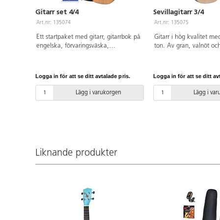
Gitarr set 4/4
Sevillagitarr 3/4
Art.nr: 135074
Art.nr: 135075
Ett startpaket med gitarr, gitarrbok på
Gitarr i hög kvalitet me
engelska, förvaringsväska,
ton. Av gran, valnöt o
stämningsapparat, extra strängar och
Skalalängd 58 cm. Sade
plektrum. Mått: 101 cm. Från 10 år.
cm. Från 8 år.
Logga in för att se ditt avtalade pris.
Logga in för att se ditt av
Lägg i varukorgen
Lägg i va
Liknande produkter