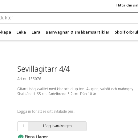
Hitta din sä
Skapa
Leka
Lära
Barnvagnar & småbarnsartiklar
Skolförbru
Sevillagitarr 4/4
Art.nr: 135076
Gitarr i hög kvalitet med klar och djup ton. Av gran, valnöt och mahogny.
Skalalängd: 65 cm. Sadelbredd 5,2 cm. Från 10 år
Logga in för att se ditt avtalade pris.
Lägg i varukorgen
Finns i lager