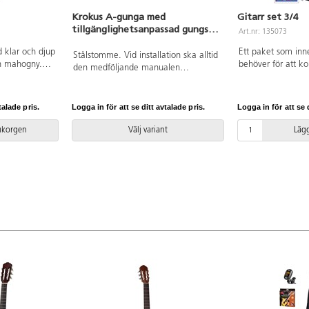
Krokus A-gunga med
Gitarr set 3/4
tillgänglighetsanpassad gungsits
Art.nr: 135073
för barn 3-12 år
d klar och djup
Ett paket som inn
Stålstomme. Vid installation ska alltid
ch mahogny.
behöver för att k
den medföljande manualen
lbredd 4,8
gitarr, förvaringsv
användas. Den senaste versionen
engelska, stämnin
finns att tillgå på begäran.
strängar och plek
Leverantörens artikelnummer ST0517
talade pris.
Logga in för att se ditt avtalade pris.
Logga in för att se d
totallängd. Från 8 
R12 Inkluderar markförankring K1.
rukorgen
Välj variant
Lägg