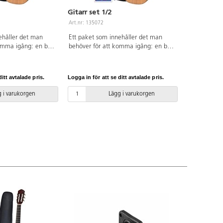
Gitarr set 1/2
Art.nr: 135072
ehåller det man
Ett paket som innehåller det man
omma igång: en bra
behöver för att komma igång: en bra
äska, gitarrbok på
gitarr, förvaringsväska, gitarrbok på
gsapparat, extra
engelska, stämningsapparat, extra
trum. Mått: 93 cm
strängar och plektrum. Mått: 87,5 cm
itt avtalade pris.
Logga in för att se ditt avtalade pris.
år.
totallängd. Från 6 år.
 i varukorgen
Lägg i varukorgen