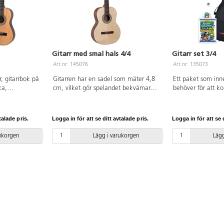
Gitarr med smal hals 4/4
Gitarr set 3/4
Art.nr: 145076
Art.nr: 135073
r, gitarrbok på
Gitarren har en sadel som mäter 4,8
Ett paket som inn
ka,
cm, vilket gör spelandet bekvämare
behöver för att k
 strängar och
och lättare. Tillverkad i gran, valnöt
gitarr, förvaringsv
 Från 10 år.
och mahogny. Rygg och sidor i valnöt
engelska, stämnin
vilket ger en klar och fyllig ton med
strängar och plek
talade pris.
Logga in för att se ditt avtalade pris.
Logga in för att se d
bra projektion. Skalalängd 65 cm.
totallängd. Från 8 
Lämplig från 10 år.
rukorgen
Lägg i varukorgen
Lägg