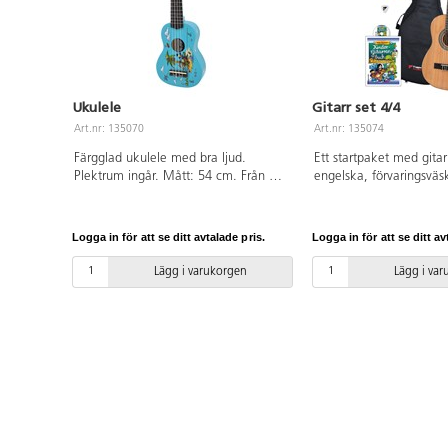
Ukulele
Gitarr set 4/4
Art.nr: 135070
Art.nr: 135074
Färgglad ukulele med bra ljud.
Ett startpaket med gitar
Plektrum ingår. Mått: 54 cm. Från 3
engelska, förvaringsväs
år.
stämningsapparat, extra
plektrum. Mått: 101 cm.
Logga in för att se ditt avtalade pris.
Logga in för att se ditt av
Lägg i varukorgen
Lägg i va