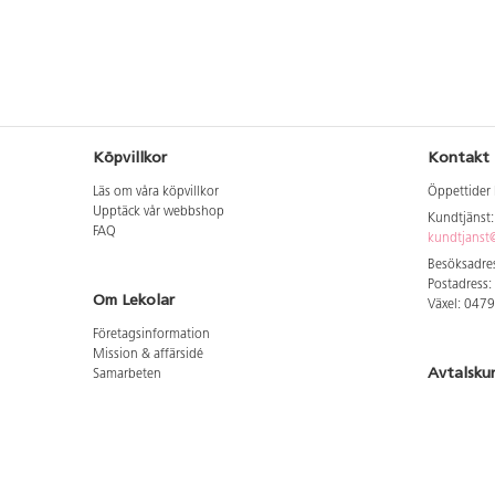
Köpvillkor
Kontakt
Läs om våra köpvillkor
Öppettider 
Upptäck vår webbshop
Kundtjänst
FAQ
kundtjanst@
Besöksadres
Postadress:
Om Lekolar
Växel: 047
Företagsinformation
Mission & affärsidé
Avtalsku
Samarbeten
Aktuellt hos oss
Logga in för
GDPR
Cookie Policy
Whistleblowing
Hitta vår
Lediga jobb
Bruttoprislista lära, skapa, leka 2026-5