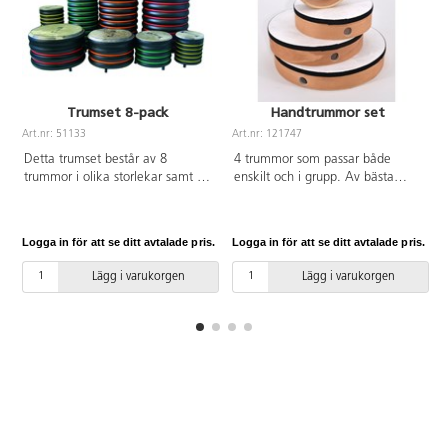
Trumset 8-pack
Handtrummor set
Art.nr: 51133
Art.nr: 121747
A
Detta trumset består av 8
4 trummor som passar både
trummor i olika storlekar samt 4
enskilt och i grupp. Av bästa
set med trumpinnar. Trummorna
kvalitet. Ligger bekvämt i
har inga skarpa kanter och
handen. Mått: 30, 25, 20, 15
rillorna är också roliga att spela
cm.
Logga in för att se ditt avtalade pris.
Logga in för att se ditt avtalade pris.
L
på. Trummorna är väldigt lätta
vilket gör att även små barn kan
Lägg i varukorgen
Lägg i varukorgen
bära dem, samtidigt som de är
robusta vilket gör att de inte går
sönder så lätt. Trummorna går
även att ställa i varandra så de
inte tar så stor plats när de inte
används. PVC-fri.