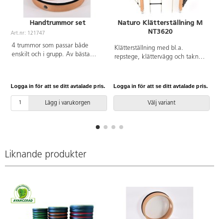
Handtrummor set
Naturo Klätterställning M
NT3620
Art.nr: 121747
A
4 trummor som passar både
Klätterställning med bl.a.
enskilt och i grupp. Av bästa
repstege, klättervägg och taknät.
kvalitet. Ligger bekvämt i
Vid installation ska alltid den
handen. Mått: 30, 25, 20, 15
medföljande manualen
cm.
användas. Den senaste versionen
Logga in för att se ditt avtalade pris.
Logga in för att se ditt avtalade pris.
L
finns att tillgå på begäran.
Inkluderar markförankring K1.
Lägg i varukorgen
Välj variant
Liknande produkter