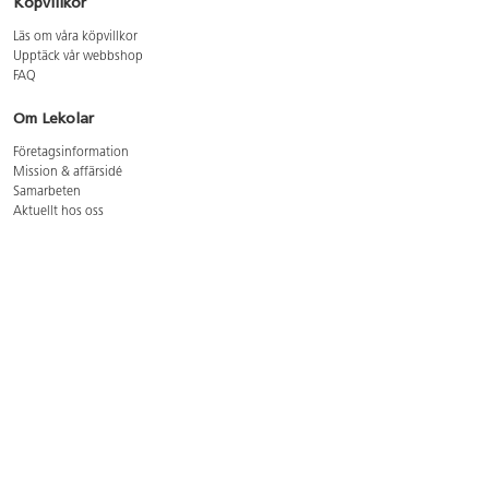
Köpvillkor
Läs om våra köpvillkor
Upptäck vår webbshop
FAQ
Om Lekolar
Företagsinformation
Mission & affärsidé
Samarbeten
Aktuellt hos oss
GDPR
Cookie Policy
Whistleblowing
Lediga jobb
Bruttoprislista lära, skapa, leka 2026-5
Bruttoprislista möbler 2026-3
Bruttoprislista lekplatsutrustning och utemiljö 2026-3
Kontakt
Öppettider kundtjänst: mån-tors 8-17, fre 8-16
Kundtjänst: 0479-19900
kundtjanst@lekolar.se