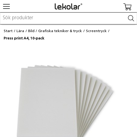
Möbler & inredning
Start
Lära
Bild
Grafiska tekniker & tryck
Screentryck
Lekplatsutrustning & utemiljö
Press print A4, 10-pack
Skapa
Leka
Lära
Barnvagnar & småbarnsartiklar
Skolförbrukning & kontorsmaterial
Logga in / Registrera dig
Hitta din säljare
Kontakta Lekolar