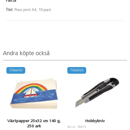
Fakta
Titel:
Press print A4, 10-pack
Andra köpte också
Tillbehör
Tillbehör
Växtpapper 25x32 cm 140 g,
Hobbykniv
250 ark
Art.nr: 76413
A