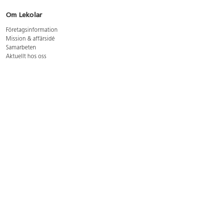
Om Lekolar
Företagsinformation
Mission & affärsidé
Samarbeten
Aktuellt hos oss
GDPR
Cookie Policy
Whistleblowing
Lediga jobb
Bruttoprislista lära, skapa, leka 2026-5
Bruttoprislista möbler 2026-3
Bruttoprislista lekplatsutrustning och utemiljö 2026-3
Kontakt
Öppettider kundtjänst: mån-tors 8-17, fre 8-16
Kundtjänst: 0479-19900
kundtjanst@lekolar.se
Besöksadress: Hallarydsvägen 8, 283 36 Osby
Postadress: Box 170, S-283 23 Osby
Växel: 0479-19800