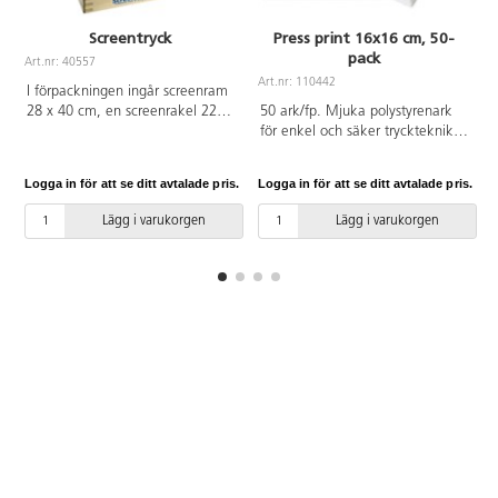
Screentryck
Press print 16x16 cm, 50-
pack
Art.nr: 40557
Art.nr: 110442
A
I förpackningen ingår screenram
28 x 40 cm, en screenrakel 22
50 ark/fp. Mjuka polystyrenark
cm av furu och naturgummi,
för enkel och säker tryckteknik.
schablonkniv och 10
Ett bra och lättarbetat material
schablonpapper. Tryckyta 19 x 31
för att introducera tekniken för
Logga in för att se ditt avtalade pris.
Logga in för att se ditt avtalade pris.
L
cm. Skär ut motivet i ett
alla åldrar. Rista eller tryck
schablonpapper, placera
mönster och strukturer med hjälp
Lägg i varukorgen
Lägg i varukorgen
schablonen på tyg eller papper,
av hårda objekt eller mönstrade
placera ramen ovanpå och rakla
kavlar. Det går också att skära
färgen. Enkel handledning
eller klippa ut mönster för tryck.
medföljer. Du rengör alla verktyg
Ett ark mäter 16,5x16, 5 cm,
med vatten.
tjocklek 3 mm. Från 3 år.