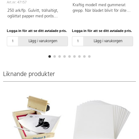
Art.nr: 47157
Kraftig modell med gummerat
250 ark/fp. Gulvitt, trähaltigt,
grepp. När bladet blivit för slitet
oglättat papper med porös
bryter man lätt av en bit och får
struktur. Passar både för målning
en ny, skarp egg. Två extra
med våta och torra färger samt
skärblad medföljer. Knivbladets
Logga in för att se ditt avtalade pris.
Logga in för att se ditt avtalade pris.
L
kritteckning. Hög kvalitet.
bredd: 1,8 cm.
Pappret är pH-neutralt.
Lägg i varukorgen
Lägg i varukorgen
Liknande produkter