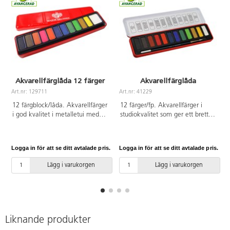
Akvarellfärglåda 12 färger
Akvarellfärglåda
Art.nr: 129711
Art.nr: 41229
A
12 färgblock/låda. Akvarellfärger
12 färger/fp. Akvarellfärger i
i god kvalitet i metalletui med
studiokvalitet som ger ett brett
integrerad blandpalett i locket.
spektrum av kulörer. Mått på
Mått på färgblocken är
färgblocken är 30x13 mm. Dessa
30x13x6.5 mm och den vita
vattenfärger har utmärkt
Logga in för att se ditt avtalade pris.
Logga in för att se ditt avtalade pris.
L
30x25x6.5 mm. Skydda kläder
ljusbeständighet, god transparens
och underlag. PVC-fri.
och rik pigmentering och är en
Lägg i varukorgen
Lägg i varukorgen
bra grund för
akvarellmålningstekniker.
Levereras med pensel och
metalletui. Skydda kläder och
underlag. PVC-fri.
Liknande produkter