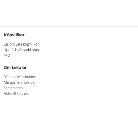
Köpvillkor
Läs om våra köpvillkor
Upptäck vår webbshop
FAQ
Om Lekolar
Företagsinformation
Mission & affärsidé
Samarbeten
Aktuellt hos oss
GDPR
Cookie Policy
Whistleblowing
Lediga jobb
Bruttoprislista lära, skapa, leka 2026-5
Bruttoprislista möbler 2026-3
Bruttoprislista lekplatsutrustning och utemiljö 2026-3