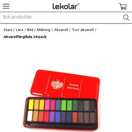
Möbler & inredning
Start
Lära
Bild
Målning
Akvarell
Torr akvarell
Lekplatsutrustning & utemiljö
Akvarellfärglåda 24-pack
Skapa
Leka
Lära
Barnvagnar & småbarnsartiklar
Skolförbrukning & kontorsmaterial
Logga in / Registrera dig
Hitta din säljare
Kontakta Lekolar