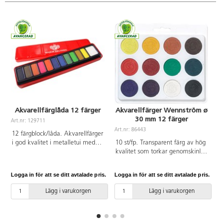
Akvarellfärglåda 12 färger
Akvarellfärger Wennström ø
30 mm 12 färger
Art.nr: 129711
Art.nr: 86443
A
12 färgblock/låda. Akvarellfärger
i god kvalitet i metalletui med
10 st/fp. Transparent färg av hög
integrerad blandpalett i locket.
kvalitet som torkar genomskinligt
Mått på färgblocken är
jämfört med vanliga färgblock.
30x13x6.5 mm och den vita
10 paletter x 12 akvarellfärger ø
Logga in för att se ditt avtalade pris.
Logga in för att se ditt avtalade pris.
L
30x25x6.5 mm. Skydda kläder
30 mm. Tjocklek 4 mm. Av
och underlag. PVC-fri.
styrenplast. Skydda kläder och
Lägg i varukorgen
Lägg i varukorgen
underlag. PVC-fri.