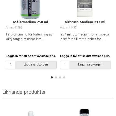
Målarmedium 250 ml
Airbrush Medium 237 ml
Art.nr: 41495
Art.nr: 41497
A
Färgförtunning för förtunning av
237 ml. Ett medium för att späda
akrylfärger, minskar inte
akrylfärg till rätt tunnhet för
färgfilmens viskositet och
airbrush. Kan också blandas med
hållbarhet. Ökar glansen i
andra medier för att ändra
färgen. Även lämplig för
konsistens på tjockare färger.
Logga in för att se ditt avtalade pris.
Logga in för att se ditt avtalade pris.
L
lackering. Kan spädas ut med
Konstnärsmaterial.
vatten och är vattenbeständigt
Lägg i varukorgen
Lägg i varukorgen
efter torkning.
Liknande produkter