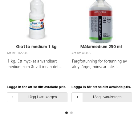
Giotto medium 1 kg
Målarmedium 250 ml
Art.nr: 165549
Art.nr: 41495
A
1 kg. Ett mycket användbart
Färgförtunning för förtunning av
medium som är vitt innan det
akrylfärger, minskar inte
torkat men som efter torkning
färgfilmens viskositet och
blir blankt och helt
hållbarhet. Ökar glansen i
genomskinligt. Kan blandas med
färgen. Även lämplig för
Logga in för att se ditt avtalade pris.
Logga in för att se ditt avtalade pris.
L
alla färger till nya konsistenser.
lackering. Kan spädas ut med
Idealiskt som lim, som lack på
vatten och är vattenbeständigt
Lägg i varukorgen
Lägg i varukorgen
lera och teckningar, som
efter torkning.
konservering av växter, som
collage, som murbruk
tillsammans med sand, stenar,
sågspån, naturmaterial m.m.
Torktid ca 60 min. Penslar och
verktyg rengöres i vatten innan