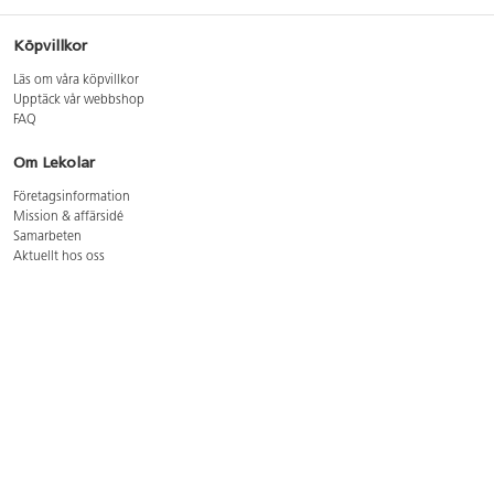
Köpvillkor
Läs om våra köpvillkor
Upptäck vår webbshop
FAQ
Om Lekolar
Företagsinformation
Mission & affärsidé
Samarbeten
Aktuellt hos oss
GDPR
Cookie Policy
Whistleblowing
Lediga jobb
Bruttoprislista lära, skapa, leka 2026-5
Bruttoprislista möbler 2026-3
Bruttoprislista lekplatsutrustning och utemiljö 2026-3
Kontakt
Öppettider kundtjänst: mån-tors 8-17, fre 8-16