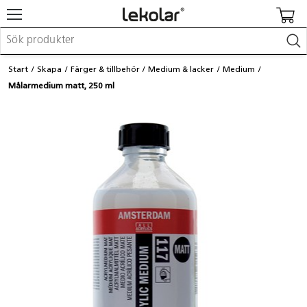
Möbler & inredning
Start
Skapa
Färger & tillbehör
Medium & lacker
Medium
Lekplatsutrustning & utemiljö
Målarmedium matt, 250 ml
Skapa
Leka
Lära
Barnvagnar & småbarnsartiklar
Skolförbrukning & kontorsmaterial
Logga in / Registrera dig
Hitta din säljare
Kontakta Lekolar