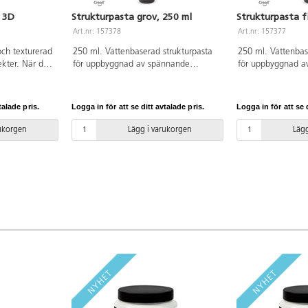
, 3D
Strukturpasta grov, 250 ml
Strukturpasta f
Art.nr: 157378
Art.nr: 157377
och texturerad
250 ml. Vattenbaserad strukturpasta
250 ml. Vattenbas
ekter. När den
för uppbyggnad av spännande
för uppbyggnad a
rk sväller den
strukturer på målningar. Begränsa till
strukturer på måln
ig för
tjocklek 1 cm för att undvika sprickor.
tjocklek 1 cm för 
bundna 3D-
Torkar till en vattenfast och elastisk
Torkar till en vatt
talade pris.
Logga in för att se ditt avtalade pris.
Logga in för att se d
andas med
yta, som sedan kan målas över med
yta, som sedan k
akrylfärg.
akrylfärg.
rukorgen
Lägg i varukorgen
Lägg