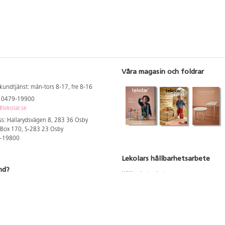
Våra magasin och foldrar
kundtjänst: mån-tors 8-17, fre 8-16
: 0479-19900
lekolar.se
s: Hallarydsvägen 8, 283 36 Osby
 Box 170, S-283 23 Osby
9-19800
Lekolars hållbarhetsarbete
nd?
Hållbarhetsarbete
Hållbarhetsredovisning 2023
 att se dina rabatterade priser
Produktsäkerhet & kvalitet
Giftfri Förskola
a säljare och utbildare