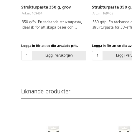
Strukturpasta 350 g, grov
Strukturpasta 350 g
Art.nr: 169404
Art.nr: 169405
350 g/fp. En täckande strukturpasta,
350 g/fp. En täckande 
idealisk för att skapa baser och
strukturpasta för 3D-eff
strukturer. Den kan övermålas eller
upphettas med en hårto
blandas med akrylfärg för att ge liv åt
och ökar i volym. Lämpl
texturerade effekter. Den kan
bakgrunder och oregel
Logga in för att se ditt avtalade pris.
Logga in för att se ditt av
användas som den är eller spädas lätt
strukturer. Den kan bl
med vatten för en tunnare konsistens.
akrylfärg.
Lägg i varukorgen
Lägg i va
Liknande produkter