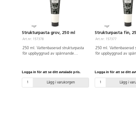
Strukturpasta grov, 250 ml
Strukturpasta fin, 2
Art.nr: 157378
Art.nr: 157377
250 ml. Vattenbaserad strukturpasta
250 ml. Vattenbaserad s
för uppbyggnad av spännande
för uppbyggnad av spä
strukturer på målningar. Begränsa till
strukturer på målningar.
tjocklek 1 cm för att undvika sprickor.
tjocklek 1 cm för att un
Torkar till en vattenfast och elastisk
Torkar till en vattenfast
Logga in för att se ditt avtalade pris.
Logga in för att se ditt av
yta, som sedan kan målas över med
yta, som sedan kan må
akrylfärg.
akrylfärg.
Lägg i varukorgen
Lägg i va