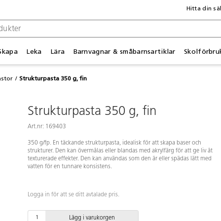
Hitta din sä
Skapa
Leka
Lära
Barnvagnar & småbarnsartiklar
Skolförbru
astor
Strukturpasta 350 g, fin
Strukturpasta 350 g, fin
Art.nr: 169403
350 g/fp. En täckande strukturpasta, idealisk för att skapa baser och
strukturer. Den kan övermålas eller blandas med akrylfärg för att ge liv åt
texturerade effekter. Den kan användas som den är eller spädas lätt med
vatten för en tunnare konsistens.
Logga in för att se ditt avtalade pris.
Lägg i varukorgen