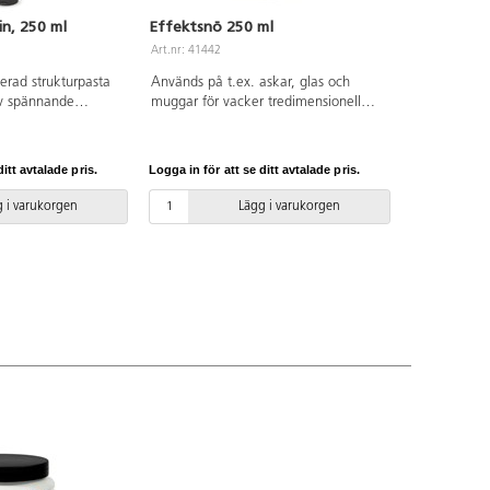
in, 250 ml
Effektsnö 250 ml
Art.nr: 41442
erad strukturpasta
Används på t.ex. askar, glas och
v spännande
muggar för vacker tredimensionell
ingar. Begränsa till
snöeffekt. Efter målning kan mönster
att undvika sprickor.
skapas med t.ex. en gaffel eller
enfast och elastisk
spatel. Torktid: 1–2 timmar. Tål
itt avtalade pris.
Logga in för att se ditt avtalade pris.
an målas över med
handdisk.
 i varukorgen
Lägg i varukorgen