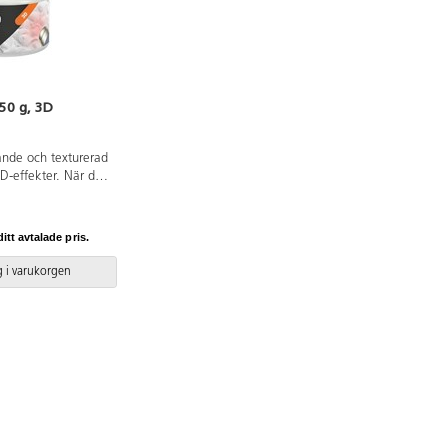
50 g, 3D
ande och texturerad
3D-effekter. När den
hårtork sväller den
Lämplig för
regelbundna 3D-
itt avtalade pris.
an blandas med
 i varukorgen