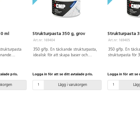
50 ml
Strukturpasta 350 g, grov
Strukturpasta 3
Art.nr: 169404
Art.nr: 169405
trukturpasta
350 g/fp. En täckande strukturpasta,
350 g/fp. En täck
nnande
idealisk för att skapa baser och
strukturpasta för 
 Begränsa till
strukturer. Den kan övermålas eller
upphettas med en 
dvika sprickor.
blandas med akrylfärg för att ge liv åt
och ökar i volym. 
 och elastisk
texturerade effekter. Den kan
bakgrunder och o
talade pris.
Logga in för att se ditt avtalade pris.
Logga in för att se d
las över med
användas som den är eller spädas lätt
strukturer. Den k
med vatten för en tunnare konsistens.
akrylfärg.
rukorgen
Lägg i varukorgen
Lägg