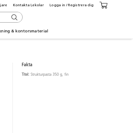
ljare
Kontakta Lekolar
Logga in / Registrera dig
kning & kontorsmaterial
Fakta
Titel:
Strukturpasta 350 g, fin