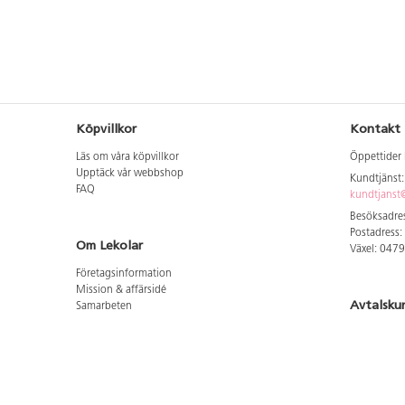
Köpvillkor
Kontakt
Läs om våra köpvillkor
Öppettider 
Upptäck vår webbshop
Kundtjänst
FAQ
kundtjanst@
Besöksadres
Postadress:
Om Lekolar
Växel: 047
Företagsinformation
Mission & affärsidé
Avtalsku
Samarbeten
Aktuellt hos oss
Logga in för
GDPR
Cookie Policy
Whistleblowing
Hitta vår
Lediga jobb
Bruttoprislista lära, skapa, leka 2026-5