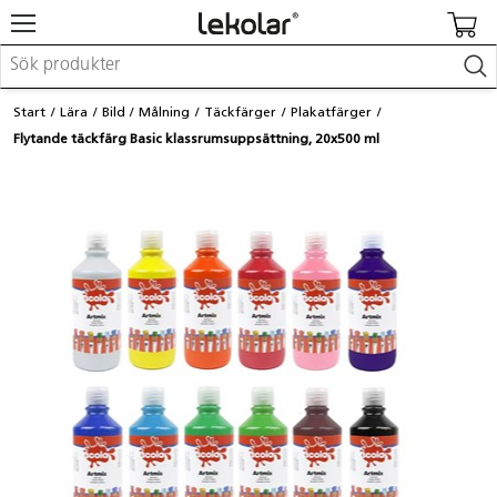
Möbler & inredning
Start
Lära
Bild
Målning
Täckfärger
Plakatfärger
Lekplatsutrustning & utemiljö
Flytande täckfärg Basic klassrumsuppsättning, 20x500 ml
Skapa
Leka
Lära
Barnvagnar & småbarnsartiklar
Skolförbrukning & kontorsmaterial
Logga in / Registrera dig
Hitta din säljare
Kontakta Lekolar