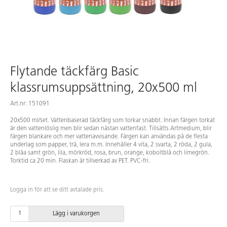
Flytande täckfärg Basic
klassrumsuppsättning, 20x500 ml
Art.nr: 151091
20x500 ml/set. Vattenbaserad täckfärg som torkar snabbt. Innan färgen torkat
är den vattenlöslig men blir sedan nästan vattenfast. Tillsätts Artmedium, blir
färgen blankare och mer vattenavvisande. Färgen kan användas på de flesta
underlag som papper, trä, lera m.m. Innehåller 4 vita, 2 svarta, 2 röda, 2 gula,
2 blåa samt grön, lila, mörkröd, rosa, brun, orange, koboltblå och limegrön.
Torktid ca 20 min. Flaskan är tillverkad av PET. PVC-fri.
Logga in för att se ditt avtalade pris.
Lägg i varukorgen