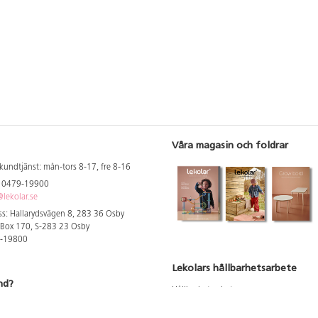
Våra magasin och foldrar
kundtjänst: mån-tors 8-17, fre 8-16
: 0479-19900
lekolar.se
s: Hallarydsvägen 8, 283 36 Osby
 Box 170, S-283 23 Osby
9-19800
Lekolars hållbarhetsarbete
nd?
Hållbarhetsarbete
Hållbarhetsredovisning 2023
 att se dina rabatterade priser
Produktsäkerhet & kvalitet