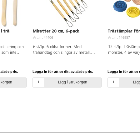
i trä
Miretter 20 cm, 6-pack
Trästämplar för
Art.nr: 44406
Art.nr: 146957
modellering och
6 st/fp. 6 olika former. Med
12 st/fp. Trästämpl
ä som inte
trähandtag och slingor av metall.
mönster, 4 av varj
ller 5 olika
Längd ca 20 cm.
för små händer.
undad spets,
ad, rak
talade pris.
Logga in för att se ditt avtalade pris.
Logga in för att se d
Längd 15 cm.
rukorgen
Lägg i varukorgen
Lägg