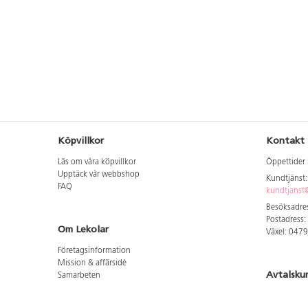
Köpvillkor
Kontakt
Läs om våra köpvillkor
Öppettider 
Upptäck vår webbshop
Kundtjänst
FAQ
kundtjanst@
Besöksadres
Postadress:
Om Lekolar
Växel: 047
Företagsinformation
Mission & affärsidé
Avtalsku
Samarbeten
Aktuellt hos oss
Logga in för
GDPR