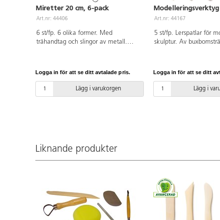
Miretter 20 cm, 6-pack
Modelleringsverktyg 
Art.nr: 44406
Art.nr: 44167
6 st/fp. 6 olika former. Med
5 st/fp. Lerspatlar för 
trähandtag och slingor av metall.
skulptur. Av buxbomstr
Längd ca 20 cm.
fäster mot leran. Innehå
modeller: spatlar med r
diagonal, diagonal tagg
Logga in för att se ditt avtalade pris.
Logga in för att se ditt av
taggad, mjuka radier. 
Lägg i varukorgen
Lägg i va
Liknande produkter