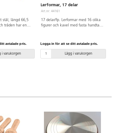
Lerformar, 17 delar
Art.nr: 44161
tt stål, längd 66,5
17 delar/fp. Lerformar med 16 olika
h tråden har en
figurer och kavel med fasta handtag i
m,
plast. Formarna är i fyra olika färger.
Figurstolekar ca 5-8 cm höga, 5-9 cm
breda. Kaveln mäter 21 cm, ø 4 cm.
itt avtalade pris.
Logga in för att se ditt avtalade pris.
Formarna är tillverkade av ABS och
kaveln av PE. PVC-fri.
 i varukorgen
Lägg i varukorgen