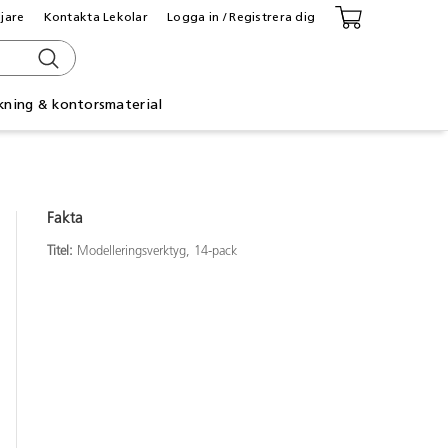
ljare
Kontakta Lekolar
Logga in / Registrera dig
kning & kontorsmaterial
Fakta
Titel:
Modelleringsverktyg, 14-pack