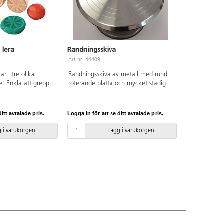
 lera
Randningsskiva
Art.nr: 44409
ar i tre olika
Randningsskiva av metall med rund
e. Enkla att greppa
roterande platta och mycket stadig
fot. Används vid dekoration av
keramik. ø 18 cm. Vikt 1,3 kg.
itt avtalade pris.
Logga in för att se ditt avtalade pris.
 i varukorgen
Lägg i varukorgen