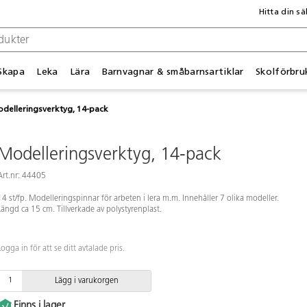
Hitta din sä
Skapa
Leka
Lära
Barnvagnar & småbarnsartiklar
Skolförbru
delleringsverktyg, 14-pack
Modelleringsverktyg, 14-pack
Art.nr: 44405
14 st/fp. Modelleringspinnar för arbeten i lera m.m. Innehåller 7 olika modeller.
Längd ca 15 cm. Tillverkade av polystyrenplast.
Logga in för att se ditt avtalade pris.
Lägg i varukorgen
Finns i lager