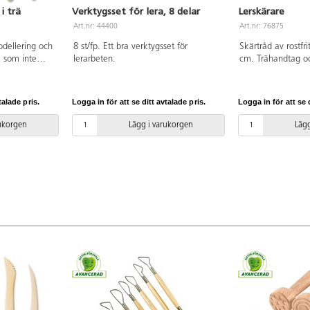
i trä
Verktygsset för lera, 8 delar
Lerskärare
Art.nr: 44400
Art.nr: 76875
modellering och
8 st/fp. Ett bra verktygsset för
Skärtråd av rostfri
ä som inte
lerarbeten.
cm. Trähandtag oc
ller 5 olika
tjocklek på 0.6 m
undad spets,
ad, rak
talade pris.
Logga in för att se ditt avtalade pris.
Logga in för att se d
Längd 15 cm.
rukorgen
Lägg i varukorgen
Lägg