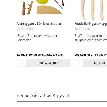
Verktygsset för lera, 8 delar
Modelleringsverktyg 
Art.nr: 44400
Art.nr: 44167
8 st/fp. Ett bra verktygsset för
5 st/fp. Lerspatlar för 
lerarbeten.
skulptur. Av buxbomstr
fäster mot leran. Innehå
modeller: spatlar med r
diagonal, diagonal tagg
Logga in för att se ditt avtalade pris.
Logga in för att se ditt av
taggad, mjuka radier. 
Lägg i varukorgen
Lägg i va
Pedagogiska tips & pyssel