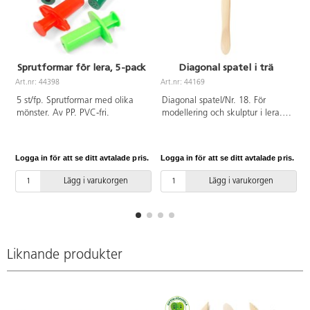
Sprutformar för lera, 5-pack
Diagonal spatel i trä
Art.nr: 44398
Art.nr: 44169
A
5 st/fp. Sprutformar med olika
Diagonal spatel/Nr. 18. För
mönster. Av PP. PVC-fri.
modellering och skulptur i lera.
Av buxbomsträ som inte fäster
mot leran.
Logga in för att se ditt avtalade pris.
Logga in för att se ditt avtalade pris.
L
Lägg i varukorgen
Lägg i varukorgen
Liknande produkter