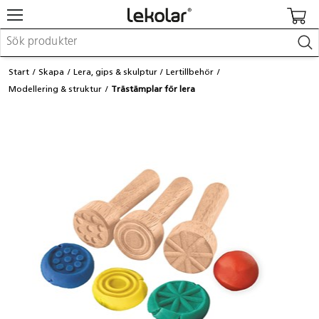
Möbler & inredning
Start
Skapa
Lera, gips & skulptur
Lertillbehör
Lekplatsutrustning & utemiljö
Modellering & struktur
Trästämplar för lera
Skapa
Leka
Lära
Barnvagnar & småbarnsartiklar
Skolförbrukning & kontorsmaterial
Logga in / Registrera dig
Hitta din säljare
Kontakta Lekolar