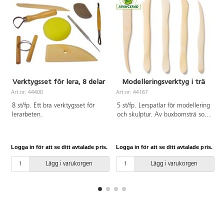
Verktygsset för lera, 8 delar
Modelleringsverktyg i trä
Art.nr: 44400
Art.nr: 44167
A
8 st/fp. Ett bra verktygsset för
5 st/fp. Lerspatlar för modellering
lerarbeten.
och skulptur. Av buxbomsträ som
inte fäster mot leran. Innehåller 5
olika modeller: spatlar med
rundad spets, diagonal, diagonal
Logga in för att se ditt avtalade pris.
Logga in för att se ditt avtalade pris.
L
taggad, rak taggad, mjuka
radier. Längd 15 cm.
Lägg i varukorgen
Lägg i varukorgen