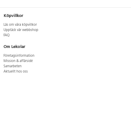
Köpvillkor
Läs om våra köpvillkor
Upptäck vår webbshop
FAQ
Om Lekolar
Företagsinformation
Mission & affärsidé
Samarbeten
Aktuellt hos oss
GDPR
Cookie Policy
Whistleblowing
Lediga jobb
Bruttoprislista lära, skapa, leka 2026-5
Bruttoprislista möbler 2026-3
Bruttoprislista lekplatsutrustning och utemiljö 2026-3
Kontakt
Öppettider kundtjänst: mån-tors 8-17, fre 8-16