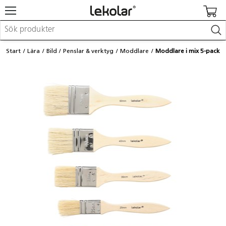
Möbler & inredning
Start
Lära
Bild
Penslar & verktyg
Moddlare
Moddlare i mix 5-pack
Lekplatsutrustning & utemiljö
Skapa
Leka
Lära
Barnvagnar & småbarnsartiklar
Skolförbrukning & kontorsmaterial
Logga in / Registrera dig
Hitta din säljare
Kontakta Lekolar