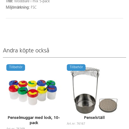
Titel:
Moddlare i mix 5-pack
Miljömärkning:
FSC
Andra köpte också
Tillbehör
Tillbehör
Penselmuggar med lock, 10-
Penselställ
pack
Art.nr: 76167
A