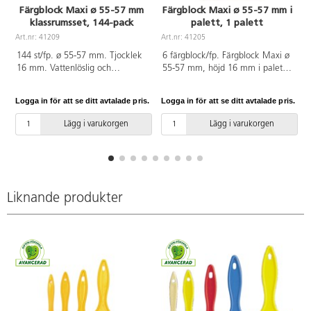
Färgblock Maxi ø 55-57 mm
Färgblock Maxi ø 55-57 mm i
klassrumsset, 144-pack
palett, 1 palett
Art.nr: 41209
Art.nr: 41205
A
144 st/fp. ø 55-57 mm. Tjocklek
6 färgblock/fp. Färgblock Maxi ø
16 mm. Vattenlöslig och
55-57 mm, höjd 16 mm i palett.
blandbar täckfärg med god
Innehåller klargult, rött, klarblått,
täckförmåga. Kan användas
klargrönt, svart och vitt. 1 pensel
Logga in för att se ditt avtalade pris.
Logga in för att se ditt avtalade pris.
L
både vid täckande och laserande
ingår. Skydda kläder och
målning. Ett klassrumsset som
underlag. PVC-fri.
Lägg i varukorgen
Lägg i varukorgen
innehåller 12 st av citrongult,
klargult, rött, mörkrött, klarblått,
mörkblått, klargrönt, mörkgrönt,
brunt, svart och vitt samt 6 st av
cerise och violett. Skydda kläder
och underlag. PVC-fri.
Liknande produkter