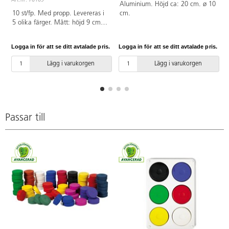
Art.nr: 76169
Aluminium. Höjd ca: 20 cm. ø 10
10 st/fp. Med propp. Levereras i
cm.
5 olika färger. Mått: höjd 9 cm, ø
7,5 cm. Av propenplast.
Logga in för att se ditt avtalade pris.
Logga in för att se ditt avtalade pris.
L
Lägg i varukorgen
Lägg i varukorgen
Passar till