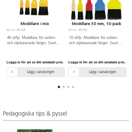
Moddlare i mix
Moddlare 50 mm, 10-pack
Art.nr: 46158
Art.nr: 46156
A
40 st/fp. Moddlare för vatten-
10 st/fp. Moddlare för vatten-
och oljebaserade färger. Svart
och oljebaserade färger. Svart
syntetborst av hög kvalitet som
syntetborst av hög kvalitet som
inte släpper. Miljövänlig och helt
inte släpper. Miljövänlig och helt
återvinningsbar. Ingår: 10 st
återvinningsbar. Flat syntetisk
Logga in för att se ditt avtalade pris.
Logga in för att se ditt avtalade pris.
L
vardera 12 mm, 18 mm, 25 mm
borst av polyeten/polypropen.
och 37 mm. Flat syntetisk borst
Skaft av polypropen. PVC-fri.
Lägg i varukorgen
Lägg i varukorgen
av polyeten/polypropen. Skaft av
polypropen. PVC-fri.
Pedagogiska tips & pyssel