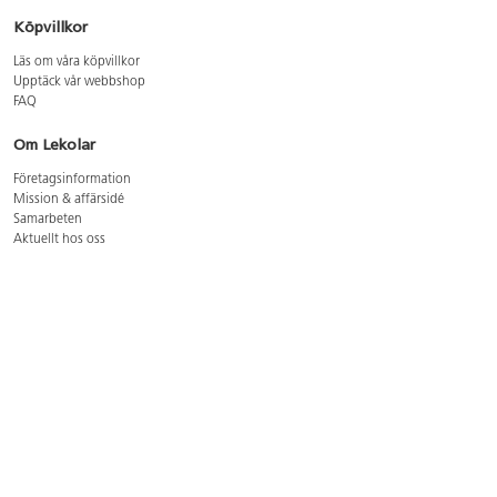
Köpvillkor
Läs om våra köpvillkor
Upptäck vår webbshop
FAQ
Om Lekolar
Företagsinformation
Mission & affärsidé
Samarbeten
Aktuellt hos oss
GDPR
Cookie Policy
Whistleblowing
Lediga jobb
Bruttoprislista lära, skapa, leka 2026-5
Bruttoprislista möbler 2026-3
Bruttoprislista lekplatsutrustning och utemiljö 2026-3
Kontakt
Öppettider kundtjänst: mån-tors 8-17, fre 8-16
Kundtjänst: 0479-19900