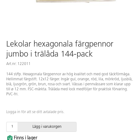
Lekolar hexagonala färgpennor
jumbo i trälåda 144-pack
Art.nr: 122011
144 st/fp. Hexagonala färgpennor av hög kvalitet och med god täckförmåga.
Hellimmat färgstift. 12x12 färger. Ingår gul, orange, röd, lila, mörkröd, ljusblå,
blå, ljusgrön, grön, brun, rosa och svart. Vässas i pennvässare som klarar upp
till ø 12 mm. FSC-märkta. Trälåda med lock medföljer för praktisk förvaring.
PVC-fri.
Logga in för att se ditt avtalade pris.
Lägg i varukorgen
Finns i lager