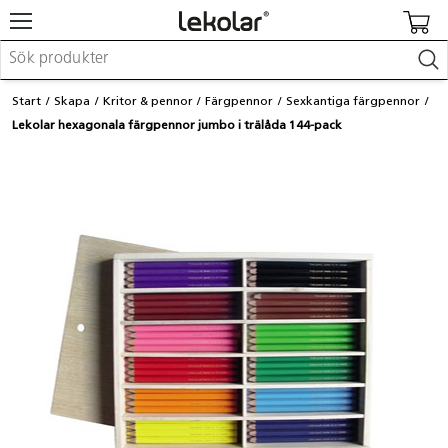
Möbler & inredning
Start
Skapa
Kritor & pennor
Färgpennor
Sexkantiga färgpennor
Lekplatsutrustning & utemiljö
Lekolar hexagonala färgpennor jumbo i trälåda 144-pack
Skapa
Leka
Lära
Barnvagnar & småbarnsartiklar
Skolförbrukning & kontorsmaterial
Logga in / Registrera dig
Hitta din säljare
Kontakta Lekolar