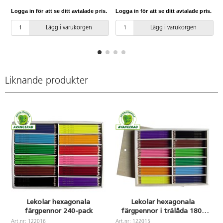
Hellimmat färgstift. 12 färger x
Hellimmat färgstift. Ingår: gul,
Logga in för att se ditt avtalade pris.
Logga in för att se ditt avtalade pris.
L
15 pennor. Ingår: ljusgrön, grön,
orange, röd, rosa, lila, mörklila,
ljusblå, blå, gul, rosa, röd,
ljusblå, blå, ljusgrön, grön, brun
Lägg i varukorgen
Lägg i varukorgen
orange, lila, mörkröd, brun och
och svart. Pennorna levereras i
svart. Trälåda med lock medföljer
en praktisk kartonglåda. FSC-
för praktisk förvaring. FSC-
märkta. PVC-fri.
märkta. PVC-fri.
Liknande produkter
Lekolar hexagonala
Lekolar hexagonala
färgpennor 240-pack
färgpennor i trälåda 180-
pack
Art.nr: 122016
Art.nr: 122015
A