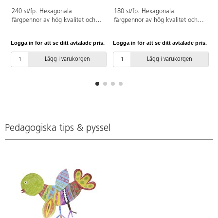
240 st/fp. Hexagonala
180 st/fp. Hexagonala
färgpennor av hög kvalitet och
färgpennor av hög kvalitet och
med god täckförmåga.
med god täckförmåga.
Hellimmat färgstift. Ingår: gul,
Hellimmat färgstift. 12 färger x
Logga in för att se ditt avtalade pris.
Logga in för att se ditt avtalade pris.
L
orange, röd, rosa, lila, mörklila,
15 pennor. Ingår: ljusgrön, grön,
ljusblå, blå, ljusgrön, grön, brun
ljusblå, blå, gul, rosa, röd,
Lägg i varukorgen
Lägg i varukorgen
och svart. Pennorna levereras i
orange, lila, mörkröd, brun och
en praktisk kartonglåda. FSC-
svart. Trälåda med lock medföljer
märkta. PVC-fri.
för praktisk förvaring. FSC-
märkta. PVC-fri.
Pedagogiska tips & pyssel