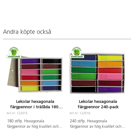
Andra köpte också
Lekolar hexagonala
Lekolar hexagonala
färgpennor i trälåda 180-
färgpennor 240-pack
pack
Art.nr: 122015
Art.nr: 122016
A
180 st/fp. Hexagonala
240 st/fp. Hexagonala
färgpennor av hög kvalitet och
färgpennor av hög kvalitet och
med god täckförmåga.
med god täckförmåga.