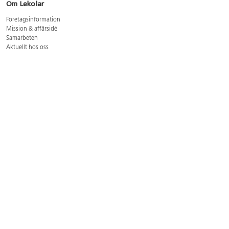
Om Lekolar
Företagsinformation
Mission & affärsidé
Samarbeten
Aktuellt hos oss
GDPR
Cookie Policy
Whistleblowing
Lediga jobb
Bruttoprislista lära, skapa, leka 2026-5
Bruttoprislista möbler 2026-3
Bruttoprislista lekplatsutrustning och utemiljö 2026-3
Kontakt
Öppettider kundtjänst: mån-tors 8-17, fre 8-16
Kundtjänst: 0479-19900
kundtjanst@lekolar.se
Besöksadress: Hallarydsvägen 8, 283 36 Osby
Postadress: Box 170, S-283 23 Osby
Växel: 0479-19800
Avtalskund?