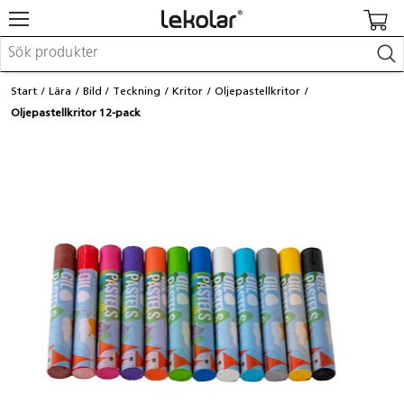
Möbler & inredning
Start
Lära
Bild
Teckning
Kritor
Oljepastellkritor
Lekplatsutrustning & utemiljö
Oljepastellkritor 12-pack
Skapa
Leka
Lära
Barnvagnar & småbarnsartiklar
Skolförbrukning & kontorsmaterial
Logga in / Registrera dig
Hitta din säljare
Kontakta Lekolar