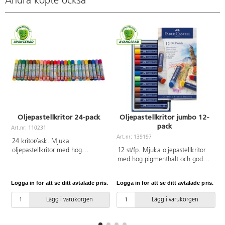
Andra köpte också
Oljepastellkritor 24-pack
Oljepastellkritor jumbo 12-
pack
Art.nr: 110231
Art.nr: 139197
A
24 kritor/ask. Mjuka
oljepastellkritor med hög
12 st/fp. Mjuka oljepastellkritor
pigmenthalt och god
med hög pigmenthalt och god
täckförmåga på papper, kartong,
täckförmåga. Passar en rad
pannå och duk. Färgerna kan
tekniker som skrapteknik och
Logga in för att se ditt avtalade pris.
Logga in för att se ditt avtalade pris.
L
blandas. Passar en rad tekniker
batikmålning. Pappersomslag.
som skrapteknik och
Längd: 69 mm. ø11 mm. PVC-fri.
Lägg i varukorgen
Lägg i varukorgen
batikmålning. Pappersomslag.
Från 3 år.
Tjocklek penna: 10 mm. Längd:
70 mm. PVC-fri. Från 3 år.