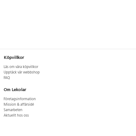
Köpvillkor
Läs om våra köpvillkor
Upptäck vår webbshop
FAQ
Om Lekolar
Företagsinformation
Mission & affärsidé
Samarbeten
Aktuellt hos oss
GDPR
Cookie Policy
Whistleblowing