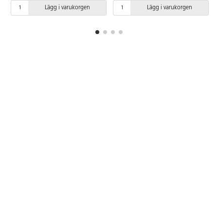
Längd: 69 mm. ø11 mm. PVC-fri.
sätt. PVC-fri.
Lägg i varukorgen
Lägg i varukorgen
Från 3 år.