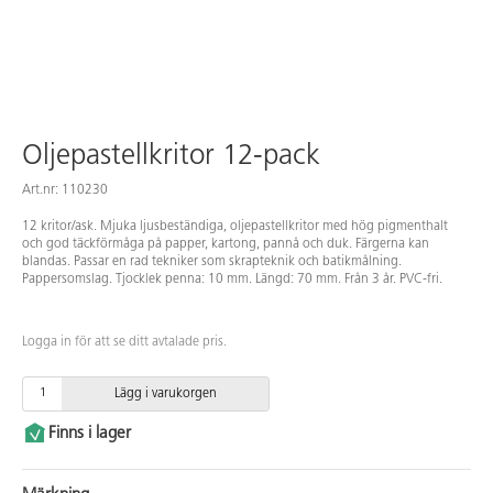
Oljepastellkritor 12-pack
Art.nr: 110230
12 kritor/ask. Mjuka ljusbeständiga, oljepastellkritor med hög pigmenthalt
och god täckförmåga på papper, kartong, pannå och duk. Färgerna kan
blandas. Passar en rad tekniker som skrapteknik och batikmålning.
Pappersomslag. Tjocklek penna: 10 mm. Längd: 70 mm. Från 3 år. PVC-fri.
Logga in för att se ditt avtalade pris.
Lägg i varukorgen
Finns i lager