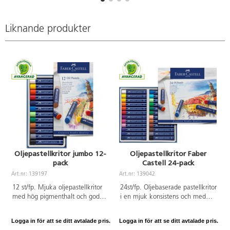
Liknande produkter
Oljepastellkritor jumbo 12-
Oljepastellkritor Faber
pack
Castell 24-pack
Art.nr: 139197
Art.nr: 139042
A
12 st/fp. Mjuka oljepastellkritor
24st/fp. Oljebaserade pastellkritor
med hög pigmenthalt och god
i en mjuk konsistens och med
täckförmåga. Passar en rad
högt pigmentinnehåll. Kritorna
tekniker som skrapteknik och
finns i både starka färger och
Logga in för att se ditt avtalade pris.
Logga in för att se ditt avtalade pris.
L
batikmålning. Pappersomslag.
pastellfärger. Kan slipas på olika