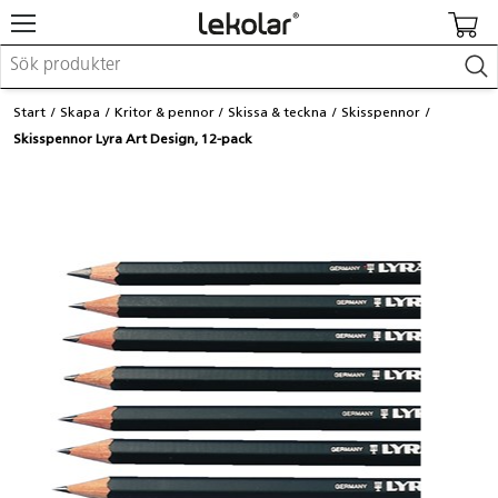
Möbler & inredning
Start
Skapa
Kritor & pennor
Skissa & teckna
Skisspennor
Lekplatsutrustning & utemiljö
Skisspennor Lyra Art Design, 12-pack
Skapa
Leka
Lära
Barnvagnar & småbarnsartiklar
Skolförbrukning & kontorsmaterial
Logga in / Registrera dig
Hitta din säljare
Kontakta Lekolar