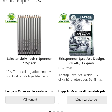
Andra köpte också
Lekolar skriv- och ritpennor
Skisspennor Lyra Art Design,
12-pack
6B-4H, 12-pack
Art.nr: 76671
A
12 st/fp. Lekolar grafitpennor av
12 st/fp. Lyra Art Design i 12
hög kvalitet för blyertsteckning
olika hårdhetsgrader, 6B-4H, av
och teknisk ritning. Levereras i
högsta kvalitet för
pappask. PVC-fri.
blyertsteckning och teknisk
Logga in för att se ditt avtalade pris.
Logga in för att se ditt avtalade pris.
L
ritning. Levereras i ett metalletui.
Välj variant
Lägg i varukorgen