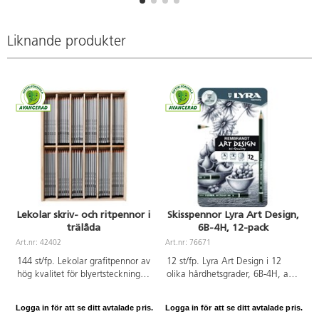
Liknande produkter
Lekolar skriv- och ritpennor i
Skisspennor Lyra Art Design,
trälåda
6B-4H, 12-pack
Art.nr: 42402
Art.nr: 76671
A
144 st/fp. Lekolar grafitpennor av
12 st/fp. Lyra Art Design i 12
hög kvalitet för blyertsteckning
olika hårdhetsgrader, 6B-4H, av
och teknisk ritning. Ingår
högsta kvalitet för
hårdhetsgraderna 8B-2B, B, HB,
blyertsteckning och teknisk
Logga in för att se ditt avtalade pris.
Logga in för att se ditt avtalade pris.
L
F, H och 2H. 12 st pennor av
ritning. Levereras i ett metalletui.