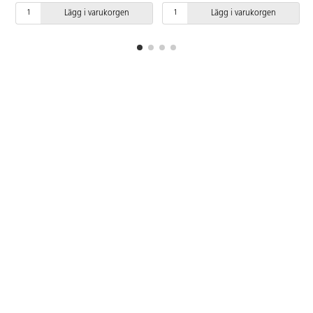
varje hårdhetsgrad. Levereras i
f
Lägg i varukorgen
Lägg i varukorgen
trälåda. PVC-fri.