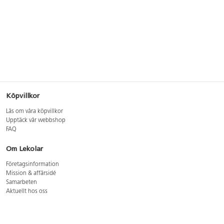
Köpvillkor
Läs om våra köpvillkor
Upptäck vår webbshop
FAQ
Om Lekolar
Företagsinformation
Mission & affärsidé
Samarbeten
Aktuellt hos oss
GDPR
Cookie Policy
Whistleblowing