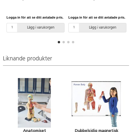
stetoskop, spruta och
blodtrycksmanschett. Mått på
väska: 32x28 cm. Från 3 år.
Logga in för att se ditt avtalade pris.
Logga in för att se ditt avtalade pris.
L
Lägg i varukorgen
Lägg i varukorgen
Liknande produkter
Anatomiset
Dubbelsidig magnetisk