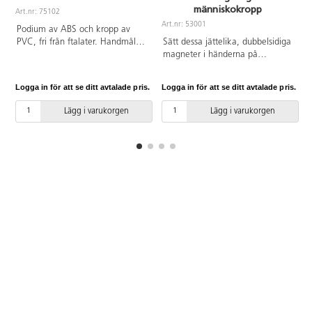
människokropp
Art.nr: 75102
A
Art.nr: 53001
Podium av ABS och kropp av
PVC, fri från ftalater. Handmålad
Sätt dessa jättelika, dubbelsidiga
i realistiska färger. Obrytbar.
magneter i händerna på
Innehåller huvud i två delar,
eleverna. Montera bitarna för att
hjärna, två lungor, två
skapa ett skelett över 1 meter
Logga in för att se ditt avtalade pris.
Logga in för att se ditt avtalade pris.
L
hjärthalvor, magsäck, lever,
högt. Vänd magneterna för att
tarmar och bål. Se hur
utforska våra viktigaste organ
Lägg i varukorgen
Lägg i varukorgen
människan är sammansatt. Från
och muskler i kroppen. Från 5 år.
8 år.