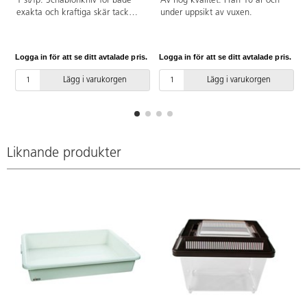
1 st/fp. Schablonkniv för både
Av hög kvalitet. Från 10 år och
exakta och kraftiga skär tack
under uppsikt av vuxen.
vara det vassa bladet.
Ergonomiskt handtag för bästa
precision. Extra knivblad kan
Logga in för att se ditt avtalade pris.
Logga in för att se ditt avtalade pris.
L
köpas, 85669. Handtag av
aluminium och TPR-gummi,
Lägg i varukorgen
Lägg i varukorgen
själva bladet är av kolstål.
Liknande produkter