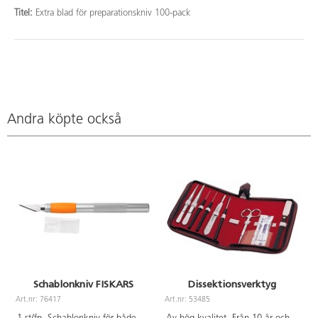
Titel:
Extra blad för preparationskniv 100-pack
Andra köpte också
Schablonkniv FISKARS
Dissektionsverktyg
Art.nr: 76417
Art.nr: 53485
A