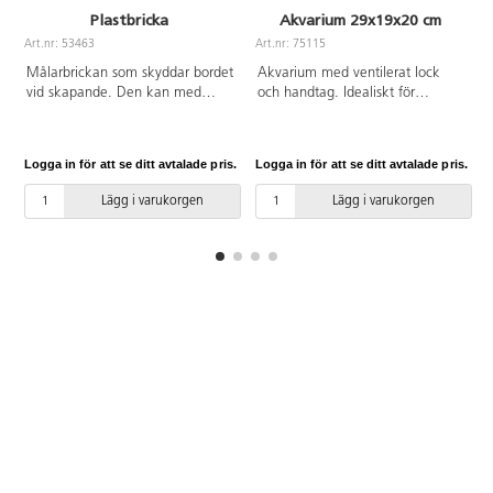
Plastbricka
Akvarium 29x19x20 cm
Art.nr: 53463
Art.nr: 75115
A
Målarbrickan som skyddar bordet
Akvarium med ventilerat lock
vid skapande. Den kan med
och handtag. Idealiskt för
fördel användas till
biologistudierna och för att
marmoreringskar, fingerfärg,
bevara och studera vattenväxter
collage, arbete med pärlor och
och insekter. Material: PS. Mått:
Logga in för att se ditt avtalade pris.
Logga in för att se ditt avtalade pris.
L
experiment i kemi. Tål svaga
29x19x20 cm. Från 3 år.
syror, alkohol, flertalet
Lägg i varukorgen
Lägg i varukorgen
lösningsmedel och
hushållskemikalier. Av
polystyrenplast.