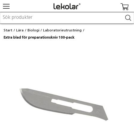
Möbler & inredning
Start
Lära
Biologi
Laboratorieutrustning
Lekplatsutrustning & utemiljö
Extra blad för preparationskniv 100-pack
Skapa
Leka
Lära
Barnvagnar & småbarnsartiklar
Skolförbrukning & kontorsmaterial
Logga in / Registrera dig
Hitta din säljare
Kontakta Lekolar