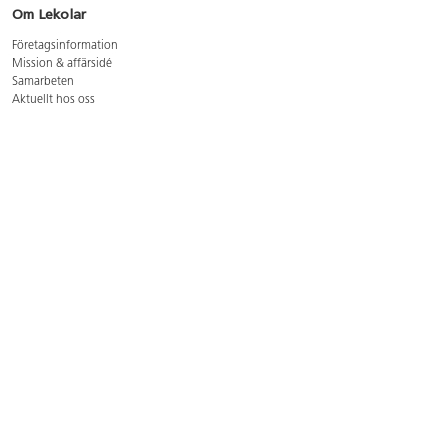
Om Lekolar
Företagsinformation
Mission & affärsidé
Samarbeten
Aktuellt hos oss
GDPR
Cookie Policy
Whistleblowing
Lediga jobb
Bruttoprislista lära, skapa, leka 2026-5
Bruttoprislista möbler 2026-3
Bruttoprislista lekplatsutrustning och utemiljö 2026-3
Kontakt
Öppettider kundtjänst: mån-tors 8-17, fre 8-16
Kundtjänst: 0479-19900
kundtjanst@lekolar.se
Besöksadress: Hallarydsvägen 8, 283 36 Osby
Postadress: Box 170, S-283 23 Osby
Växel: 0479-19800
Avtalskund?