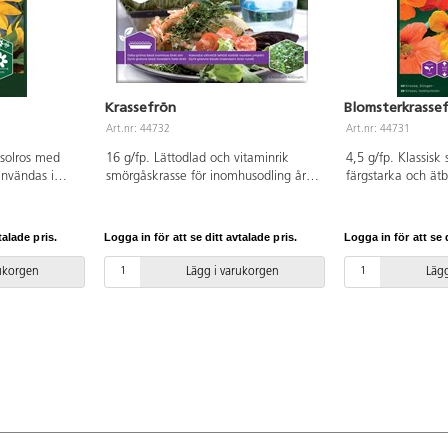
Krassefrön
Blomsterkrasse
Art.nr: 44732
Art.nr: 44731
 solros med
16 g/fp. Lättodlad och vitaminrik
4,5 g/fp. Klassisk
användas i
smörgåskrasse för inomhusodling året
färgstarka och ät
et och som
runt. Sprids ut jämnt på plan yta av
Plantorna kan bli 
snittblomma.
såjord, sand, eller hushållspapper.
frön i ljummet vat
llning till
Såbädd och frön behöver hållas
innan plantering. P
talade pris.
Logga in för att se ditt avtalade pris.
Logga in för att se d
 men växer
fuktiga under hela växtperioden.
mager såjord. Så-
 vatten och
Skörda ca 7-10 dagar efter sådd.
planteringsanvisni
rukorgen
Lägg i varukorgen
Lägg
.
Anvisningar på fröpåsen.