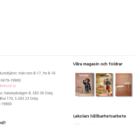
Våra magasin och foldrar
kundtjänst: mån-tors 8-17, fre 8-16
: 0479-19900
lekolar.se
s: Hallarydsvägen 8, 283 36 Osby
 Box 170, S-283 23 Osby
9-19800
Lekolars hållbarhetsarbete
nd?
Hållbarhetsarbete
Hållbarhetsredovisning 2023
 att se dina rabatterade priser