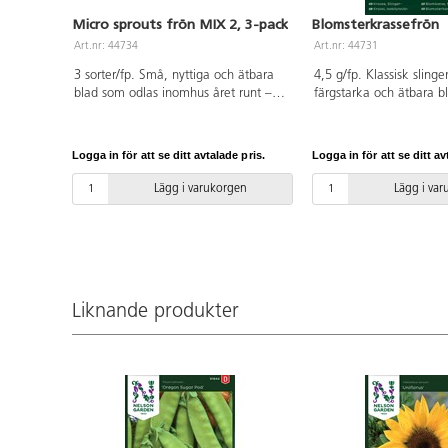
Micro sprouts frön MIX 2, 3-pack
Blomsterkrassefrön
Art.nr: 44734
Art.nr: 44731
3 sorter/fp. Små, nyttiga och ätbara
4,5 g/fp. Klassisk sling
blad som odlas inomhus året runt –
färgstarka och ätbara 
bara ett par veckor från sådd till
Plantorna kan bli upp ti
skörd. Innehåller frön av ärta, gurkört
frön i ljummet vatten c
och bladsarepta. Anvisningar på
innan plantering. Planter
Logga in för att se ditt avtalade pris.
Logga in för att se ditt av
fröpåsen.
mager såjord. Så- och
planteringsanvisningar 
Lägg i varukorgen
Lägg i va
Liknande produkter