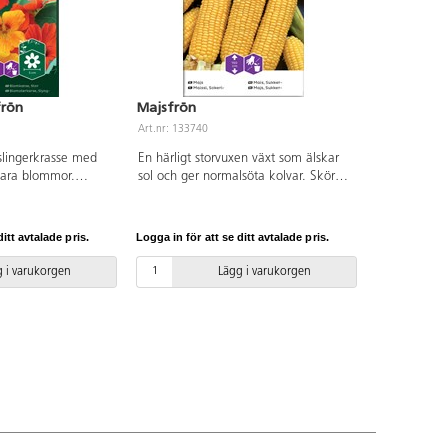
frön
Majsfrön
Art.nr: 133740
 slingerkrasse med
En härligt storvuxen växt som älskar
bara blommor.
sol och ger normalsöta kolvar. Skörda
upp till 2 m. Lägg
efter hand när "skägget" i änden
ten ca ett dygn
börjar vissna. Fullvuxen höjd ca 150
lantera helst i
cm.
itt avtalade pris.
Logga in för att se ditt avtalade pris.
 och
ngar på fröpåsen.
 i varukorgen
Lägg i varukorgen