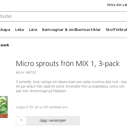
Hitta din sä
Skapa
Leka
Lära
Barnvagnar & småbarnsartiklar
Skolförbru
3-pack
Micro sprouts frön MIX 1, 3-pack
Art.nr: 44733
3 sorter/fp. Små, nyttiga och ätbara blad som odlas inomhus året runt – bar
ett par veckor från sådd till skörd. Innehåller frön av bladrädisa, solros och
pak choi. Anvisningar på fröpåsen.
Logga in för att se ditt avtalade pris.
Lägg i varukorgen