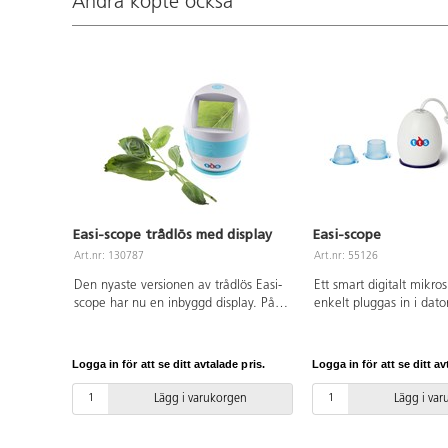
Andra köpte också
Easi-scope trådlös med display
Easi-scope
Art.nr: 130787
Art.nr: 55126
Den nyaste versionen av trådlös Easi-
Ett smart digitalt mikr
scope har nu en inbyggd display. På
enkelt pluggas in i dato
skärmen kan eleverna enkelt se
Enkelt och smidigt att
förstoringen direkt utan att koppla
enskilt och för en grup
upp sig mot någon enhet. Perfekt till
Perfekt till att undersök
Logga in för att se ditt avtalade pris.
Logga in för att se ditt av
att undersöka skillnader i olika
olika material. Se närm
material, se närmare på insekter, löv,
insekter, löv, huden m.m
Lägg i varukorgen
Lägg i va
huden m.m. Easi-scope förstorar upp
upp till 43x och ger my
till 75x och kan även ta foton och
skärpa. Kan fotografera
korta filmer på ca 30 sek.
30 sekunder. Kompatib