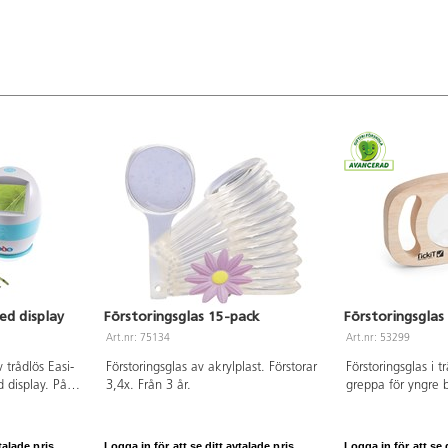
roboten mer tillförlitlig i sina rörelser
samt har "push safe mode" som
minskar slitage vid felaktig körning.
Detta påverkar även ljudvolymen vid
körning då den kör tystare.
Uppladdningsbar, USB-sladd ingår.
Längd 12 cm. Bredd 10 cm. Av ABS,
POM. Lämplig från 3 år och uppåt.
ed display
Förstoringsglas 15-pack
Förstoringsglas
Art.nr: 75134
Art.nr: 53299
 trådlös Easi-
Förstoringsglas av akrylplast. Förstorar
Förstoringsglas i t
 display. På
3,4x. Från 3 år.
greppa för yngre b
nkelt se
och 3x. Av FSC-mä
 att koppla
Från 1 år.
 Perfekt till
talade pris.
Logga in för att se ditt avtalade pris.
Logga in för att se d