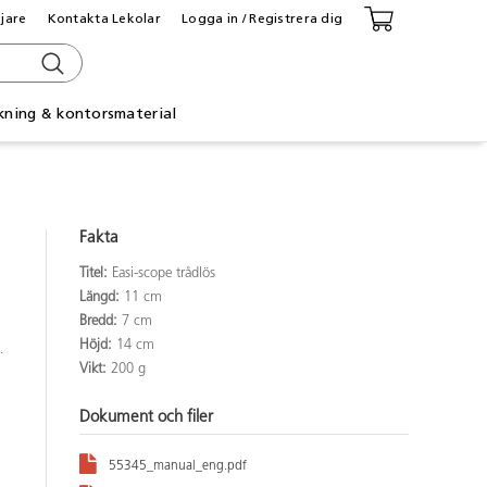
ljare
Kontakta Lekolar
Logga in / Registrera dig
kning & kontorsmaterial
Fakta
Titel:
Easi-scope trådlös
Längd:
11 cm
Bredd:
7 cm
Höjd:
14 cm
.
Vikt:
200 g
Dokument och filer
55345_manual_eng.pdf