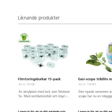
Mikroskopet kan kopplas trådlöst via
Windows 10. Från 3 år.
Wi-Fi till surfplatta eller PC.
Kompatibel med Apple och Windows.
Liknande produkter
Laddas via USB. Från 3 år.
Förstoringsburkar 15-pack
Easi-scope trådlös m
Art.nr: 55108
Art.nr: 130787
Av akrylplast med lock som förstorar
Den nyaste versionen av
5x. Med ventilationshål och linjal i
scope har nu en inbyggd
botten. PVC-fri. Från 3 år.
skärmen kan eleverna e
förstoringen direkt utan
upp sig mot någon enhet.
Logga in för att se ditt avtalade pris.
Logga in för att se ditt av