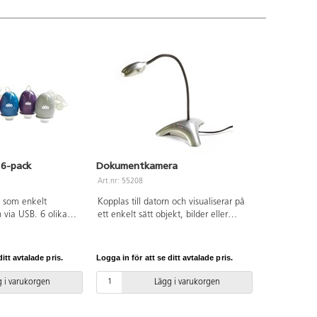
 6-pack
Dokumentkamera
Art.nr: 55208
 som enkelt
Kopplas till datorn och visualiserar på
n via USB. 6 olika
ett enkelt sätt objekt, bilder eller
smidiga att
texter på skärmen så att man kan
kilt och för en
dela med sig av sina arbeten för hela
rfekt till att
klassen. Enkel att hantera även för
itt avtalade pris.
Logga in för att se ditt avtalade pris.
er i olika material.
yngre barn. Fotograferar, spelar in och
ekter, löv, huden
visar video direkt. Bra skärpa och
 i varukorgen
Lägg i varukorgen
 till 43x och ger
bildkvalitet med 3 MP. Inbyggd
. Kan fotografera
mikrofon. Inbyggt ljus med 8 LED-
ekunder.
lampor. Rörlig metallarm. Kompatibel