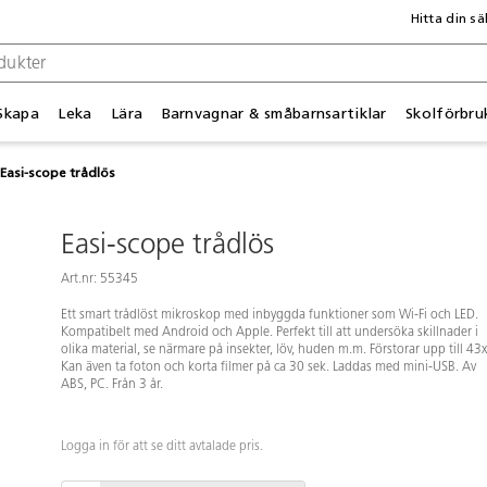
Hitta din sä
Skapa
Leka
Lära
Barnvagnar & småbarnsartiklar
Skolförbru
Easi-scope trådlös
Easi-scope trådlös
Art.nr: 55345
Ett smart trådlöst mikroskop med inbyggda funktioner som Wi-Fi och LED.
Kompatibelt med Android och Apple. Perfekt till att undersöka skillnader i
olika material, se närmare på insekter, löv, huden m.m. Förstorar upp till 43x
Kan även ta foton och korta filmer på ca 30 sek. Laddas med mini-USB. Av
ABS, PC. Från 3 år.
Logga in för att se ditt avtalade pris.