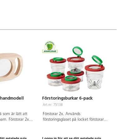
med PC och Mac, men inte med
Chromebook. Länk till nedladdning
av mjukvara, se .pdf under Dokument
och filer. Från 3 år.
 handmodell
Förstoringsburkar 6-pack
Art.nr: 75138
rä som är lätt att
Förstorar 2x. Används
arn. Förstorar 2x
förstoringsglaset på locket förstorar
rkt trä. PVC-fri.
den 3,5x. Locket har 3 lufthål och
burken går att fälla ihop. Akrylplast.
Gröna och röda delar av ABS. PVC-fri.
itt avtalade pris.
Logga in för att se ditt avtalade pris.