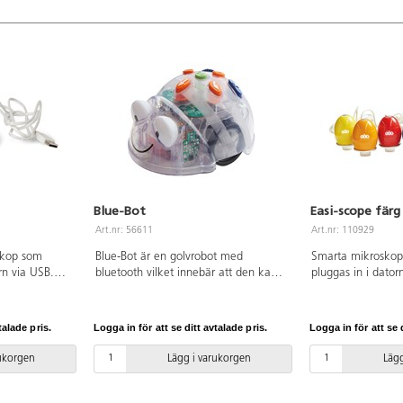
Blue-Bot
Easi-scope färg
Art.nr: 56611
Art.nr: 110929
oskop som
Blue-Bot är en golvrobot med
Smarta mikroskop
rn via USB.
bluetooth vilket innebär att den kan
pluggas in i dator
 använda, både
styras från en surfplatta eller en dator
färger. Enkla och 
p med barn.
men även programmeras med enkla
använda, både ens
a skillnader i
knapptryckningar på ryggen. Blue-Bot
grupp med barn. Pe
talade pris.
Logga in för att se ditt avtalade pris.
Logga in för att se d
are på
åskådliggör sambandet mellan orsak
undersöka skillnad
. Förstorar
och verkan samt ger övning i
Se närmare på ins
rukorgen
Lägg i varukorgen
Lägg
cket god
uppföljning och kontroll. Denna
m.m. Förstorar upp
 och filma ca
version är uppdaterad gällande
mycket god skärpa
el med
motorer och kablage vilket gör
och filma ca 30 s