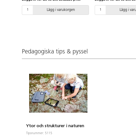
att undersöka skillnader
material, se närmare på 
Lägg i varukorgen
Lägg i va
huden m.m. Easi-scope 
till 75x och kan även ta
korta filmer på ca 30 se
Mikroskopet kan kopplas
Wi-Fi till surfplatta eller
Kompatibel med Apple
Laddas via USB. Från 3 
Pedagogiska tips & pyssel
Ytor och strukturer i naturen
Tipsnummer: 5115