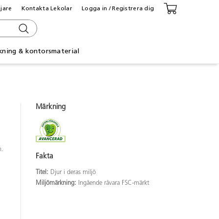
ljare
Kontakta Lekolar
Logga in / Registrera dig
kning & kontorsmaterial
Märkning
n.
Fakta
Titel:
Djur i deras miljö
Miljömärkning:
Ingående råvara FSC-märkt