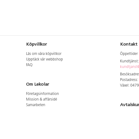
Köpvillkor
Kontakt
Läs om våra köpvillkor
Öppettider 
Upptäck vår webbshop
Kundtjänst
FAQ
kundtjanst@
Besöksadres
Postadress:
Om Lekolar
Växel: 047
Företagsinformation
Mission & affärsidé
Avtalsku
Samarbeten
Aktuellt hos oss
Logga in för
GDPR
Cookie Policy
Whistleblowing
Hitta vår
Lediga jobb
Bruttoprislista lära, skapa, leka 2026-5