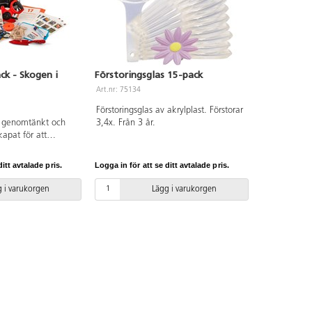
ck - Skogen i
Förstoringsglas 15-pack
Art.nr: 75134
Förstoringsglas av akrylplast. Förstorar
 genomtänkt och
3,4x. Från 3 år.
kapat för att
rlätta undervisning
ets fyra väggar.
itt avtalade pris.
Logga in för att se ditt avtalade pris.
ärdiga lektioner och
tyg som gör det
 i varukorgen
Lägg i varukorgen
rvisningen ut i
et är anpassat
4–6 och kopplat till
et enkelt för
egrera
 i undervisningen
t och
 sätt. Utseende och
ra något.