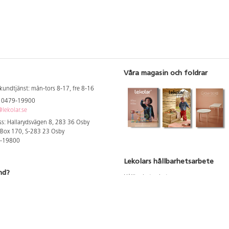
Våra magasin och foldrar
kundtjänst: mån-tors 8-17, fre 8-16
: 0479-19900
lekolar.se
s: Hallarydsvägen 8, 283 36 Osby
 Box 170, S-283 23 Osby
9-19800
Lekolars hållbarhetsarbete
nd?
Hållbarhetsarbete
Hållbarhetsredovisning 2023
 att se dina rabatterade priser
Produktsäkerhet & kvalitet
Giftfri Förskola
a säljare och utbildare