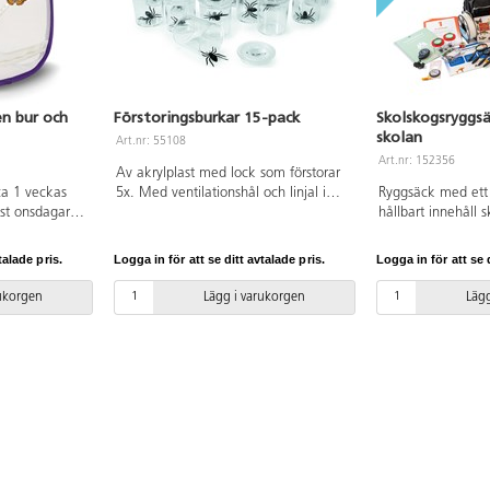
ten bur och
Förstoringsburkar 15-pack
Skolskogsryggsä
skolan
Art.nr: 55108
Art.nr: 152356
Av akrylplast med lock som förstorar
ca 1 veckas
5x. Med ventilationshål och linjal i
Ryggsäck med ett
ast onsdagar
botten. PVC-fri. Från 3 år.
hållbart innehåll s
kan därpå.
inspirera och unde
utanför klassrumm
talade pris.
Logga in för att se ditt avtalade pris.
Logga in för att se d
Den är fylld med f
pedagogiska verk
rukorgen
Lägg i varukorgen
Lägg
enkelt att ta unde
naturen. Läromedl
främst för årskurs 
Lgr22, vilket gör d
pedagoger att int
utomhuspedagogik
på ett meningsfull
läroplansanpassat
innehåll kan varie