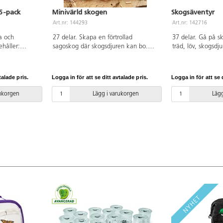
15-pack
Minivärld skogen
Skogsäventyr
Art.nr: 144293
Art.nr: 142716
a och
27 delar. Skapa en förtrollad
37 delar. Gå på s
ehåller:
sagoskog där skogsdjuren kan bo.
träd, löv, skogsdju
in, älg, lodjur,
Tillsätt jord och löv eller ta med ut i
gråstenar och vat
svin, räv,
gräset. Tillverkad av sten- och
ringar eller under
hartsmix som kan användas både
från hjort, räv, ka
talade pris.
Logga in för att se ditt avtalade pris.
Logga in för att se d
inomhus och utomhus. PVC-fri. Från 2
och ekorre. Djure
år.
stockarna har en l
rukorgen
Lägg i varukorgen
Lägg
träet, vilket ger e
aspekt och gör dem
eller kritgnidning.
27x19x5 cm. Storl
Bladstorlek: ca 6 
stock/fotavtryck: 
stor båge: 3,5 cm
Från 3 år.