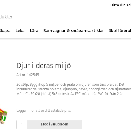
Hitta din sä
Skapa
Leka
Lära
Barnvagnar & småbarnsartiklar
Skolförbru
Djur i deras miljö
Art.nr: 142545
30 st/fp. Bygg ihop 5 miljöer och prata om djuren som trivs bra där. Det
inkluderar de istäckta polerna, djungeln, havet, bondgården och djuraffäre
Mått: Ca 30x20 (störst) 5x5 (minst). Av FSC-märkt trä. PVC-fri. Från 2 år.
Logga in för att se ditt avtalade pris.
Lägg i varukorgen