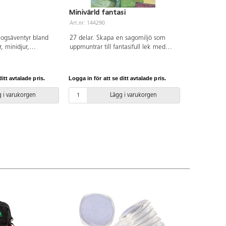
Minivärld fantasi
Art.nr: 144290
kogsäventyr bland
27 delar. Skapa en sagomiljö som
r, minidjur,
uppmuntrar till fantasifull lek med
ten. Räkna trädets
många olika teman. Bygg svampar
sök djurfotspåren
och regnbågar runt stubben och låt
nin, uggla, igelkott
karaktärer som känns igen från
itt avtalade pris.
Logga in för att se ditt avtalade pris.
n, bladen och
sagorna flytta in. Tillsätt lera och jord
iten fördjupning i
för verklighetstroget lekande.
 i varukorgen
Lägg i varukorgen
n taktil sensorisk
Tillverkad av sten- och hartsmix som
 idealiska för kol-
gör att de passar bra både inomhus
 Lådans storlek:
och utomhus. PVC-fri. Från 2 år.
ek på hjort: 6 cm.
cm. Storlek på
ø 3,5 cm. Storlek på
. Av FSC-märkt trä.