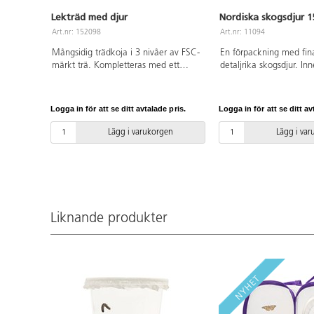
Lekträd med djur
Nordiska skogsdjur 
Art.nr: 152098
Art.nr: 11094
Mångsidig trädkoja i 3 nivåer av FSC-
En förpackning med fin
märkt trä. Kompletteras med ett
detaljrika skogsdjur. Inn
skogsäventyr bland träd, löv,
Svartbjörn, grävling, kan
skogsdjur, minidjur, gråstenar och
ekorre, varg, bäver, vild
vatten. Räkna trädets ringar eller
hjortar, och järv. Av ftalatfri PVC. Från
Logga in för att se ditt avtalade pris.
Logga in för att se ditt av
undersök djurfotspåren från hjort, räv,
3 år.
kanin, uggla, igelkott och ekorre.
Lägg i varukorgen
Lägg i va
Stödjer samarbetslek, utvecklar
kreativitet och fantasi samt inspirerar
till diskussion om natur och miljö.
Från 3 år.
Liknande produkter