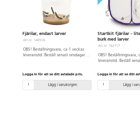
Fjärilar, endast larver
Startkit fjärilar - li
burk med larver
Art.nr: 140516
Art.nr: 162717
OBS! Beställningsvara, ca 1 veckas
leveranstid. Beställ senast onsdagar
OBS! Beställningsvara, 
kl. 12 för leverans veckan därpå.
leveranstid. Beställ sen
kl. 12 för leverans vec
Logga in för att se ditt avtalade pris.
Logga in för att se ditt av
Lägg i varukorgen
Lägg i va