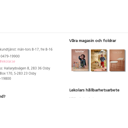
Våra magasin och foldrar
kundtjänst: mån-tors 8-17, fre 8-16
: 0479-19900
lekolar.se
s: Hallarydsvägen 8, 283 36 Osby
 Box 170, S-283 23 Osby
9-19800
Lekolars hållbarhetsarbete
nd?
Hållbarhetsarbete
Hållbarhetsredovisning 2023
 att se dina rabatterade priser
Produktsäkerhet & kvalitet
Giftfri Förskola
a säljare och utbildare