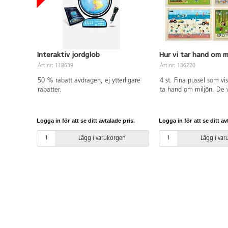
Interaktiv jordglob
Hur vi tar hand om m
Art.nr: 118639
Art.nr: 136220
50 % rabatt avdragen, ej ytterligare
4 st. Fina pussel som vi
rabatter.
ta hand om miljön. De v
från trädgården, staden
skogen. Under pusslet fi
plastunderlägg med moti
Logga in för att se ditt avtalade pris.
Logga in för att se ditt av
som man kan lägga eft
känns för svårt. Med 28
Lägg i varukorgen
Lägg i va
pusselbitar. Mått: 30x2
Från 3 år.