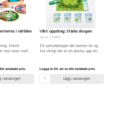
nterna i världen
Vårt uppdrag: Städa skogen
Art.nr: 135054
ning. Enkelt
Ett samarbetsspel där barnen lär sig
där man reser mellan
hur viktigt det är att plocka upp skräp
 lär sig känna igen
och att sortera det rätt för att skydda
llnader på landskap,
vår miljö. För 2-6 deltagare. PVC-fri.
turer. Varje
Från 4 år.
itt avtalade pris.
Logga in för att se ditt avtalade pris.
ärskild färg så att
ppla ihop rätt kort
 i varukorgen
Lägg i varukorgen
 Att förstå världen
 till att lära sig att
ngående råvara FSC-
ån 3 år.