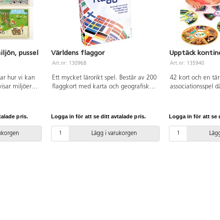
iljön, pussel
Världens flaggor
Upptäck kontine
Art.nr: 130968
Art.nr: 135940
sar hur vi kan
Ett mycket lärorikt spel. Består av 200
42 kort och en tär
isar miljöer
flaggkort med karta och geografiska
associationsspel 
, havet och
ledtrådar. Alla självständiga länder
kontinenterna och
nns ett
och huvudstäder är med. Flera olika
var de ligger, ski
vet tryckt på,
spelsätt som kan anpassas efter ålder
traditioner och kul
talade pris.
Logga in för att se ditt avtalade pris.
Logga in för att se d
er om det
och kunskaper. Intressant för alla,
kontinent har en s
 eller 35
barn och vuxna. Passar både inom-
det lätt går att ko
rukorgen
Lägg i varukorgen
Lägg
1 cm. PVC-fri.
och utomhus. Speltid ca 15 min. Från
till kontinenterna.
8 år.
är det första steget
respektera den. I
märkt. PVC-fri. Fr