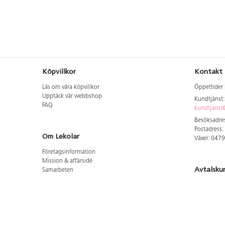
Köpvillkor
Kontakt
Läs om våra köpvillkor
Öppettider 
Upptäck vår webbshop
Kundtjänst
FAQ
kundtjanst@
Besöksadres
Postadress:
Om Lekolar
Växel: 047
Företagsinformation
Mission & affärsidé
Avtalsku
Samarbeten
Aktuellt hos oss
Logga in för
GDPR
Cookie Policy
Whistleblowing
Hitta vår
Lediga jobb
Bruttoprislista lära, skapa, leka 2026-5