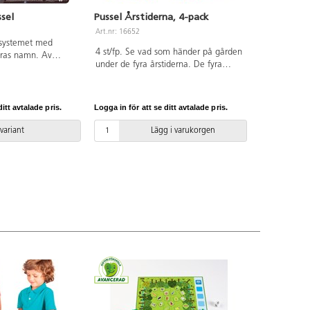
sel
Pussel Årstiderna, 4-pack
Art.nr: 16652
olsystemet med
4 st/fp. Se vad som händer på gården
eras namn. Av
under de fyra årstiderna. De fyra
 återvunnen
färgstarka pusslen visar samma gård i
Från 6 år.
4 årstider med aktiviteter typiska för
respektive årstid. 30 bitar per pussel.
itt avtalade pris.
Logga in för att se ditt avtalade pris.
Mått: 29,5x20 cm. Av FSC-märkt trä.
PVC-fri. Från 3 år.
 variant
Lägg i varukorgen