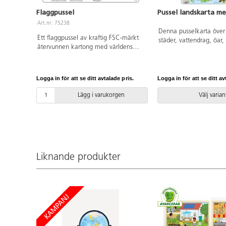
Flaggpussel
Pussel landskarta me
Art.nr: 75238
Denna pusselkarta över 
Ett flaggpussel av kraftig FSC-märkt
städer, vattendrag, öar,
återvunnen kartong med världens
Runt kartan finns bilder
flaggor och ländernas namn. PVC-fri.
lever i Sverige. Av kraf
Från 6 år.
återvunnen kartong. PVC
år.
Logga in för att se ditt avtalade pris.
Logga in för att se ditt av
Lägg i varukorgen
Välj varian
Liknande produkter