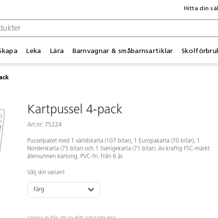
Hitta din sä
Skapa
Leka
Lära
Barnvagnar & småbarnsartiklar
Skolförbru
ack
Kartpussel 4-pack
Art.nr: 75224
Pusselpaket med 1 världskarta (107 bitar), 1 Europakarta (70 bitar), 1
Nordenkarta (75 bitar) och 1 Sverigekarta (71 bitar). Av kraftig FSC-märkt
återvunnen kartong. PVC-fri. Från 6 år.
Välj din variant
Färg