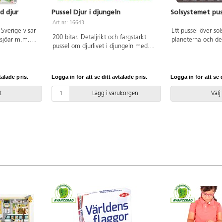
d djur
Pussel Djur i djungeln
Solsystemet pus
Art.nr: 16643
Sverige visar
Ett pussel över s
200 bitar. Detaljrikt och färgstarkt
 sjöar m.m.
planeterna och d
pussel om djurlivet i djungeln med
 på djur som
kraftig FSC-märkt
motiv på ett stort antal djur som
tig FSC-märkt
kartong. PVC-fri. 
leopard, elefant, panter och
-fri. Från 6
papegojor. Av kraftig kartong. PVC-
talade pris.
Logga in för att se ditt avtalade pris.
Logga in för att se d
fri. Från 8 år.
t
Lägg i varukorgen
Välj